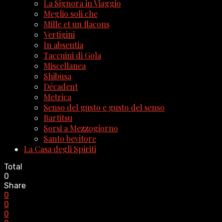
La Signora in Viaggio
Meglio soli che
Mille et un flacons
Vertigini
In absentia
Taccuini di Gola
Miscellanea
Shibusa
Décadent
Metrica
Senso del gusto e gusto del senso
Bartitsu
Sorsi a Mezzogiorno
Santo bevitore
La Casa degli Spiriti
Total
0
Share
0
0
0