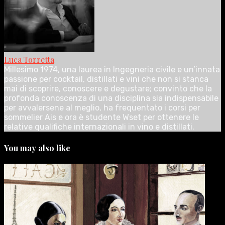
Luca Torretta
Millesimo 1974, una laurea in Ingegneria civile e un’innata
passione per cocktail, distillati e vini che non si stanca
mai di scoprire, conoscere e degustare; convinto che la
profonda conoscenza di una disciplina sia indispensabile
per avvalersene al meglio, ha frequentato i corsi per
sommelier Ais e ora è studente Wset per ottenere le
relative qualifiche internazionali in vino e distillati.
You may also like