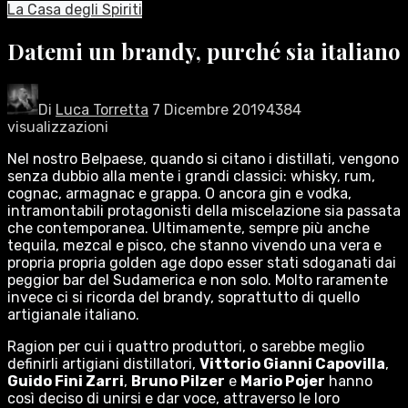
La Casa degli Spiriti
Datemi un brandy, purché sia italiano
Di
Luca Torretta
7 Dicembre 2019
4384
visualizzazioni
Nel nostro Belpaese, quando si citano i distillati, vengono
senza dubbio alla mente i grandi classici: whisky, rum,
cognac, armagnac e grappa. O ancora gin e vodka,
intramontabili protagonisti della miscelazione sia passata
che contemporanea. Ultimamente, sempre più anche
tequila, mezcal e pisco, che stanno vivendo una vera e
propria propria golden age dopo esser stati sdoganati dai
peggior bar del Sudamerica e non solo. Molto raramente
invece ci si ricorda del brandy, soprattutto di quello
artigianale italiano.
Ragion per cui i quattro produttori, o sarebbe meglio
definirli artigiani distillatori,
Vittorio Gianni Capovilla
,
Guido Fini Zarri
,
Bruno Pilzer
e
Mario Pojer
hanno
così deciso di unirsi e dar voce, attraverso le loro