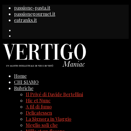
passione-pasta.it
passionegourmet.it
eatranks.it
Home
CHI SIAMO
Rubriche
Il Privé di Davide Bertellini
Hic et Nunc
A fil di fumo
Delicatessen
La Signora in Viaggio
Meglio soli che