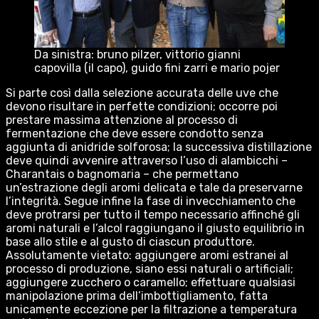
Da sinistra: bruno pilzer, vittorio gianni
capovilla (il capo), guido fini zarri e mario pojer
Si parte così dalla selezione accurata delle uve che
devono risultare in perfette condizioni; occorre poi
prestare massima attenzione al processo di
fermentazione che deve essere condotto senza
aggiunta di anidride solforosa; la successiva distillazione
deve quindi avvenire attraverso l’uso di alambicchi –
Charantais o bagnomaria – che permettano
un’estrazione degli aromi delicata e tale da preservarne
l’integrità. Segue infine la fase di invecchiamento che
deve protrarsi per tutto il tempo necessario affinché gli
aromi naturali e l’alcol raggiungano il giusto equilibrio in
base allo stile e al gusto di ciascun produttore.
Assolutamente vietato: aggiungere aromi estranei al
processo di produzione, siano essi naturali o artificiali;
aggiungere zucchero o caramello; effettuare qualsiasi
manipolazione prima dell’imbottigliamento, fatta
unicamente eccezione per la filtrazione a temperatura