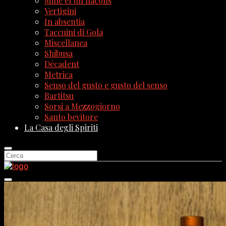
Mille et un flacons
Vertigini
In absentia
Taccuini di Gola
Miscellanea
Shibusa
Décadent
Metrica
Senso del gusto e gusto del senso
Bartitsu
Sorsi a Mezzogiorno
Santo bevitore
La Casa degli Spiriti