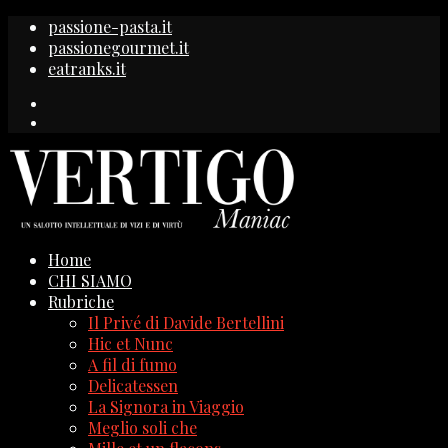
passione-pasta.it
passionegourmet.it
eatranks.it
Home
CHI SIAMO
Rubriche
Il Privé di Davide Bertellini
Hic et Nunc
A fil di fumo
Delicatessen
La Signora in Viaggio
Meglio soli che