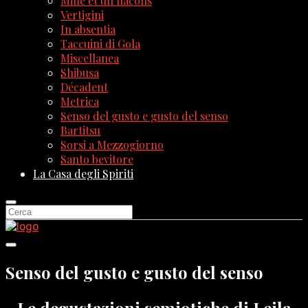
Mille et un flacons
Vertigini
In absentia
Taccuini di Gola
Miscellanea
Shibusa
Décadent
Metrica
Senso del gusto e gusto del senso
Bartitsu
Sorsi a Mezzogiorno
Santo bevitore
La Casa degli Spiriti
Senso del gusto e gusto del senso
Le degustazioni semiotiche di Leila