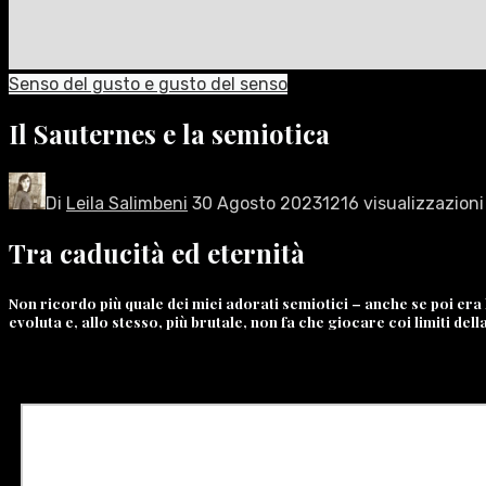
Senso del gusto e gusto del senso
Il Sauternes e la semiotica
Di
Leila Salimbeni
30 Agosto 2023
1216 visualizzazioni
Tra caducità ed eternità
Non ricordo più quale dei miei adorati semiotici – anche se poi er
evoluta e, allo stesso, più brutale, non fa che giocare coi limiti del