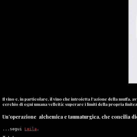
Il vino e, in particolare, il vino che introietta l’azione della muffa
cerchio di ogni umana velleità: superare i limiti della propria finite
Un’operazione alchemica e taumaturgica, che concilia dioni
...segui 
Leila
.