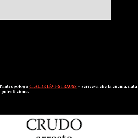
a l’antropologo
CLAUDE LÉVI-STRAUSS
– scriveva che la cucina, nata
la putrefazione.