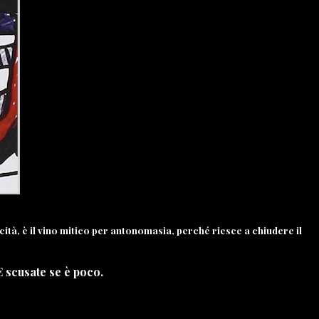
ucità, è il vino mitico per antonomasia, perché riesce a chiudere il
E scusate se è poco.