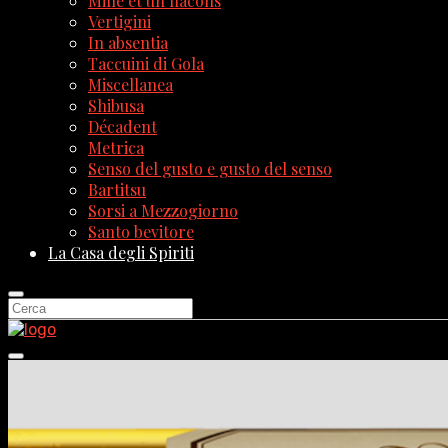
Mille et un flacons
Vertigini
In absentia
Taccuini di Gola
Miscellanea
Shibusa
Décadent
Metrica
Senso del gusto e gusto del senso
Bartitsu
Sorsi a Mezzogiorno
Santo bevitore
La Casa degli Spiriti