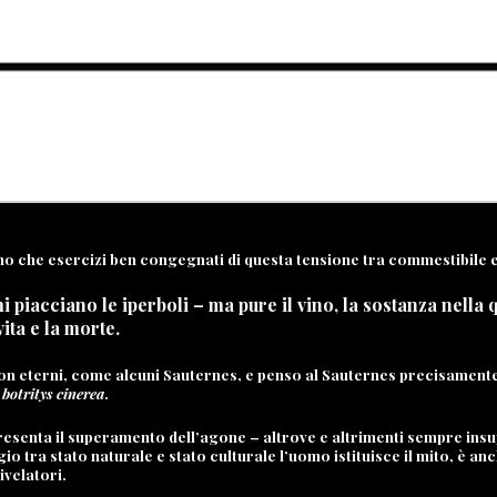
no che esercizi ben congegnati di questa tensione tra commestibile 
iacciano le iperboli – ma pure il vino, la sostanza nella qu
vita e la morte.
non eterni, come alcuni Sauternes, e penso al Sauternes precisamente p
a
botritys cinerea
.
esenta il superamento dell’agone – altrove e altrimenti sempre insupe
o tra stato naturale e stato culturale l’uomo istituisce il mito, è an
ivelatori.