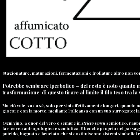
Stagionature, maturazioni, fermentazioni e frollature altro non so
Potrebbe sembrare iperbolico – del resto è noto quanto mi p
trasformazione: di questo tirare al limite il filo teso tra la 
Ma ciò vale, va da sé, solo per vini effettivamente longevi, quando 
giocare con la morte, mediante l’alleanza con un suo surrogato: l
Ogni vino, a onor del vero e sempre in
stricto sensu
semiotico, rappr
la ricerca antropologica e semiotica. E benché proprio nel passaggi
putrido, bagnato e bruciato che si costituiscono sistemi simbolici r