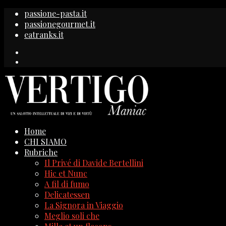
passione-pasta.it
passionegourmet.it
eatranks.it
Home
CHI SIAMO
Rubriche
Il Privé di Davide Bertellini
Hic et Nunc
A fil di fumo
Delicatessen
La Signora in Viaggio
Meglio soli che