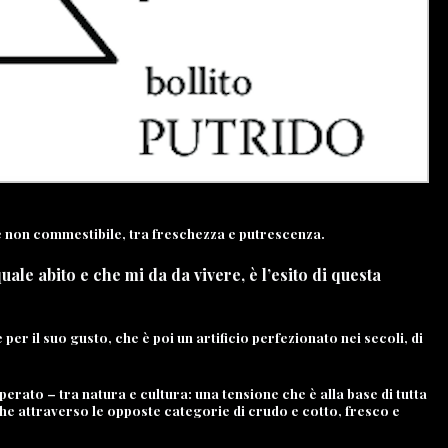
e non commestibile, tra freschezza e putrescenza.
ale abito e che mi da da vivere, è l’esito di questa
er il suo gusto, che è poi un artificio perfezionato nei secoli, di
rato – tra natura e cultura: una tensione che è alla base di tutta
che attraverso le opposte categorie di crudo e cotto, fresco e