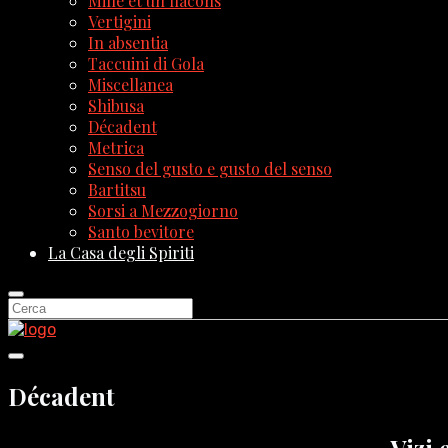
Mille et un flacons
Vertigini
In absentia
Taccuini di Gola
Miscellanea
Shibusa
Décadent
Metrica
Senso del gusto e gusto del senso
Bartitsu
Sorsi a Mezzogiorno
Santo bevitore
La Casa degli Spiriti
Décadent
Vizi