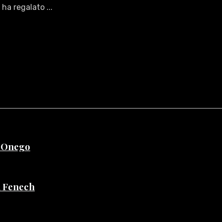
 ha regalato ...
e Onego
di Fenech