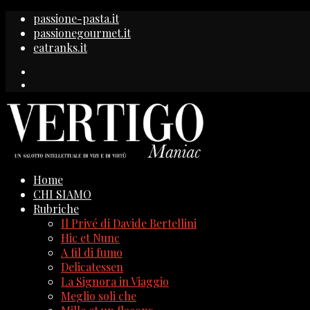
passione-pasta.it
passionegourmet.it
eatranks.it
Home
CHI SIAMO
Rubriche
Il Privé di Davide Bertellini
Hic et Nunc
A fil di fumo
Delicatessen
La Signora in Viaggio
Meglio soli che