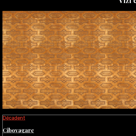
Décadent
Cibovagare