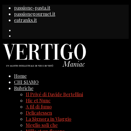
passione-pasta.it
passionegourmet.it
eatranks.it
Home
CHI SIAMO
Rubriche
Il Privé di Davide Bertellini
Hic et Nunc
A fil di fumo
Delicatessen
La Signora in Viaggio
Meglio soli che