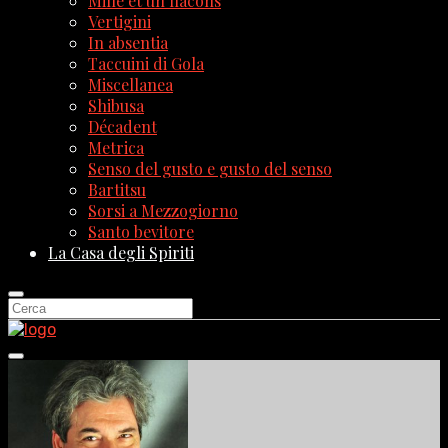
Mille et un flacons
Vertigini
In absentia
Taccuini di Gola
Miscellanea
Shibusa
Décadent
Metrica
Senso del gusto e gusto del senso
Bartitsu
Sorsi a Mezzogiorno
Santo bevitore
La Casa degli Spiriti