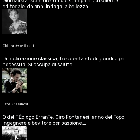
Giornalista, scrittore, ufficio stampa e consulente
editoriale, da anni indaga la bellezza…
Chiara Agostinelli
Di inclinazione classica, frequenta studi giuridici per
necessità. Si occupa di salute…
Ciro Fontanesi
O del TÈologo ErranTe. Ciro Fontanesi, anno del Topo,
ingegnere e bevitore per passione.…