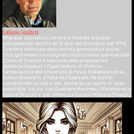
Fabiano Guatteri
Milanese, laureato in Lettere e Filosofia (vecchio
ordinamento), iscritto all’Ordine dei Giornalisti dal 1993.
Direttore editoriale della testata giornalistica online
CityLightsNews ha insegnato Gastronomia sperimentale
(Corso di Scienze e tecniche delle preparazioni
alimentari) presso il Dipartimento di Chimica
Farmaceutica dell’Università di Pavia. Collabora con la
Guida I Ristoranti d’Italia de l’Espresso. Ha scritto
numerosi libri su cibi e vini, anche da un punto di vista
scientifico, tra cui, con Gualtiero Marchesi, l’Almanacco in
cucina (Rizzoli) e, per ultimo, La Cucina Milanese (Hoepli).