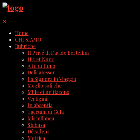
✕
Home
CHI SIAMO
Rubriche
Il Privé di Davide Bertellini
Hic et Nunc
A fil di fumo
Delicatessen
La Signora in Viaggio
Meglio soli che
Mille et un flacons
Vertigini
In absentia
Taccuini di Gola
Miscellanea
Shibusa
Décadent
Metrica