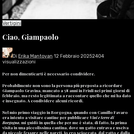
Vertigini
Ciao, Giampaolo
Di
Erika Mantovan
12 Febbraio 2025
2404
visualizzazioni
Per non dimenticarti è necessario condividere.
Probabilmente non sono la persona più preposta a ricordare
Giampaolo Gravina, mancato a 58 anni in Friuli nei primi giorni di
febbraio, ma resto legittimata a raccontare quello che mi ha dato
e insegnato. A condividere alcuni ricordi.
Nel mio primo viaggio in Borgogna, quando con Camillo Favaro
era intento a visitare cantine per pubblicare
Vini e terre di
Borgogna
, mi guidò in quella che per me è stata, di fatto, la prima
visita in una piccolissima cantina, dove un gatto entrava e usciva
da piccole fessure nelle pareti. Io ero scioccata, dal gatto e dalla