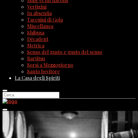
Mille et un flacons
Vertigini
In absentia
Taccuini di Gola
Miscellanea
Shibusa
Décadent
Metrica
Senso del gusto e gusto del senso
Bartitsu
Sorsi a Mezzogiorno
Santo bevitore
La Casa degli Spiriti