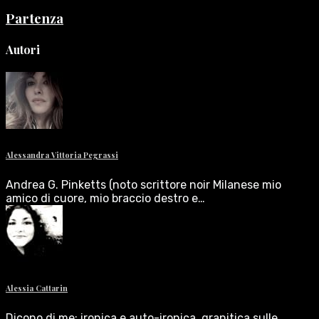
Partenza
Autori
Alessandra Vittoria Pegrassi
Andrea G. Pinketts (noto scrittore noir Milanese mio
amico di cuore, mio braccio destro e…
Alessia Cattarin
Dicono di me: ironica e auto-ironica, granitica sulle