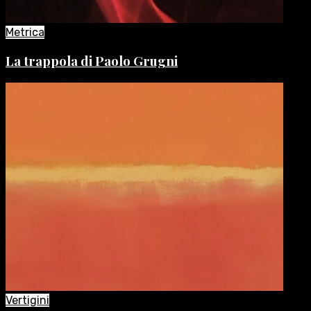
Metrica
La trappola di Paolo Grugni
Vertigini