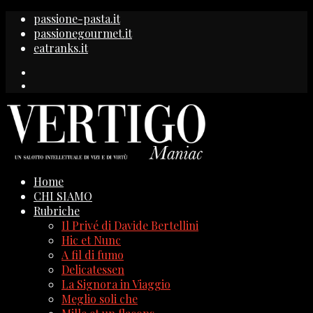
passione-pasta.it
passionegourmet.it
eatranks.it
Home
CHI SIAMO
Rubriche
Il Privé di Davide Bertellini
Hic et Nunc
A fil di fumo
Delicatessen
La Signora in Viaggio
Meglio soli che