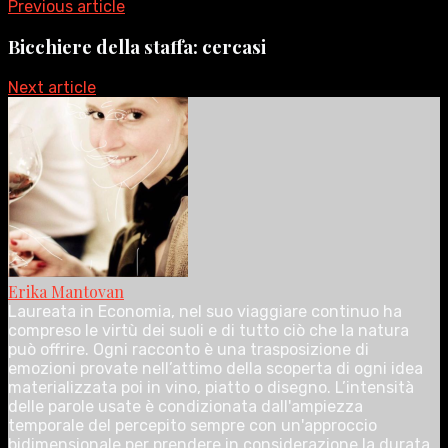
Previous article
Bicchiere della staffa: cercasi
Next article
Erika Mantovan
Laureata in Economia, nel suo viaggiare continuo ha
compreso le virtù dei suoli e di tutto ciò che la natura
può offrire. Ogni racconto è una trasposizione di
emozioni provate nell’attimo della scoperta di ogni idea
materializzata poi in vino, piatto o disegno. L’intensità
delle parole usate è condizionata dall'ampiezza
temporale del percepito sempre con un'approccio
bidimensionale per prendere in considerazione la durata