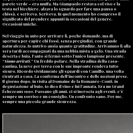
parete verde – era muffa. Ma Giampaolo restava col viso e la
testa nel bicchiere, alzava lo sguardo per fare una pausa o
chissà, e scriveva. Scriveva. In quel momento ho compreso il
significato del prendere appunti in occasioni del genere.
Occasioni uniche.
Nel viaggio in auto per arrivare lì, poche domande, ma di
apertura per capire chi fossi, senza pregiudizi, con grande
naturalezza. Io nutrivo ansia quanto gratitudine. Arrivammo lì alla
sera tardi accompagnati da una nebbia mista a gelo. Una strada
deserta e buia, l’auto si fermò sotto l’unico lampione presente.
“
Siamo arrivati.
” Un freddo polare. Nella stradina della casa-
cantina, la neve per terra con le sue impronte rendeva tutto
sicuro. Ricordo vividamente gli sguardi con Camillo, una volta
rientrati a casa. La conferma dell’incontro e delle nozioni prese.
Il giorno dopo, in visita al Domaine de la Romanée-Conti, in
degustazione al buio, io dico il vino e lui l’annata. Era un Grand
Échezeaux 1990. Passano gli anni, ci si incrocia agli eventi, c’è
sempre un sorriso e un consiglio. Un confronto sano. Per me,
sempre una piccola grande sicurezza.