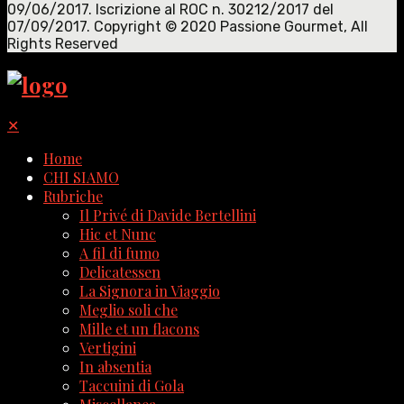
09/06/2017. Iscrizione al ROC n. 30212/2017 del
07/09/2017. Copyright © 2020 Passione Gourmet, All
Rights Reserved
✕
Home
CHI SIAMO
Rubriche
Il Privé di Davide Bertellini
Hic et Nunc
A fil di fumo
Delicatessen
La Signora in Viaggio
Meglio soli che
Mille et un flacons
Vertigini
In absentia
Taccuini di Gola