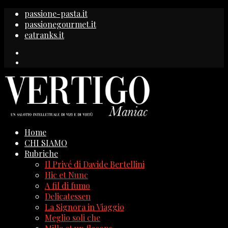
passione-pasta.it
passionegourmet.it
eatranks.it
Home
CHI SIAMO
Rubriche
Il Privé di Davide Bertellini
Hic et Nunc
A fil di fumo
Delicatessen
La Signora in Viaggio
Meglio soli che