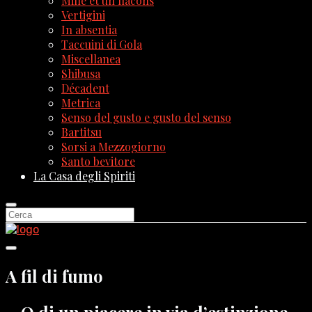
Mille et un flacons
Vertigini
In absentia
Taccuini di Gola
Miscellanea
Shibusa
Décadent
Metrica
Senso del gusto e gusto del senso
Bartitsu
Sorsi a Mezzogiorno
Santo bevitore
La Casa degli Spiriti
A fil di fumo
O di un piacere in via d’estinzione,