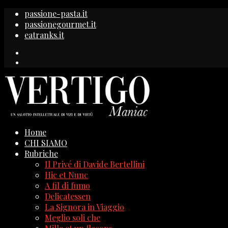
passione-pasta.it
passionegourmet.it
eatranks.it
Home
CHI SIAMO
Rubriche
Il Privé di Davide Bertellini
Hic et Nunc
A fil di fumo
Delicatessen
La Signora in Viaggio
Meglio soli che