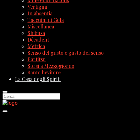
Mille et un flacons
Vertigini
In absentia
Taccuini di Gola
Miscellanea
Shibusa
Décadent
Metrica
Senso del gusto e gusto del senso
Bartitsu
Sorsi a Mezzogiorno
Santo bevitore
La Casa degli Spiriti