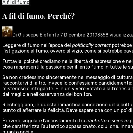
A fil di fumo
A fil di fumo. Perché?
Di
Giuseppe Elefante
7 Dicembre 2019
3358 visualizza
Leggere di fumo nell’epoca del
politically correct
potrebbe g
l’istigazione al fumo, ovvero al vizio, come si potrebbe pa
Tuttavia, poiché crediamo nella libertà di espressione e nel
cosa rappresenti la passione per il lento fumo in tutte le
Se non credessimo sinceramente nel messaggio di cultura e d
raccontarvi di altro. Invece lo confessiamo candidamente:
misterioso e intrigante. E in un vivere votato alla frenesia
del meglio e nell’osservanza del bon ton.
Riecheggiano, in questa romantica concezione della cultura 
punto di afferrare la felicità. Deve sapere che con un po’ d
È invero singolare l’accostamento tra
etichetta
e
scienza
p
che caratterizza l’autentico appassionato, colui che, innanz
quanto nobile.