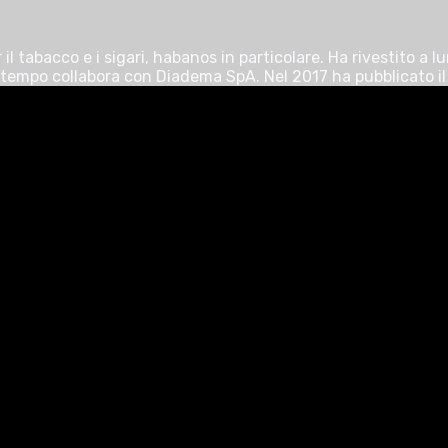
l tabacco e i sigari, habanos in particolare. Ha rivestito a l
da tempo collabora con Diadema SpA. Nel 2017 ha pubblicato il