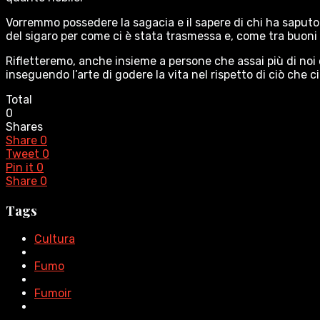
Vorremmo possedere la sagacia e il sapere di chi ha saputo 
del sigaro per come ci è stata trasmessa e, come tra buoni 
Rifletteremo, anche insieme a persone che assai più di noi
inseguendo l’arte di godere la vita nel rispetto di ciò che c
Total
0
Shares
Share
0
Tweet
0
Pin it
0
Share
0
Tags
Cultura
Fumo
Fumoir