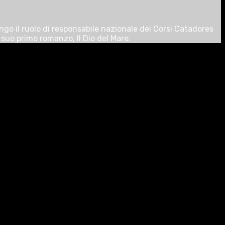
ungo il ruolo di responsabile nazionale dei Corsi Catadores
 suo primo romanzo, Il Dio del Mare.