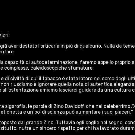
zioni
ià aver destato l’orticaria in più di qualcuno. Nulla da teme
ventare.
la capacità di autodeterminazione, faremo appello proprio al 
 sue complesse, caleidoscopiche sfumature.
i civiltà di cui il tabacco è stato latore nel corso degli u
 non riusciamo a ignorare quella nota di autentica eleganza
 e all’ostentazione amiamo lasciarci guidare da una cultura ch
sigarofila, le parole di Zino Davidoff, che nel celeberrimo
l
i etichetta e un po’ di scienza può aumentare i suoi piaceri
.
”
roposto dal grande Zino. Tuttavia egli coglie nel segno, con
itutto, nutre un sincero rispetto per chi ha lavorato duramen