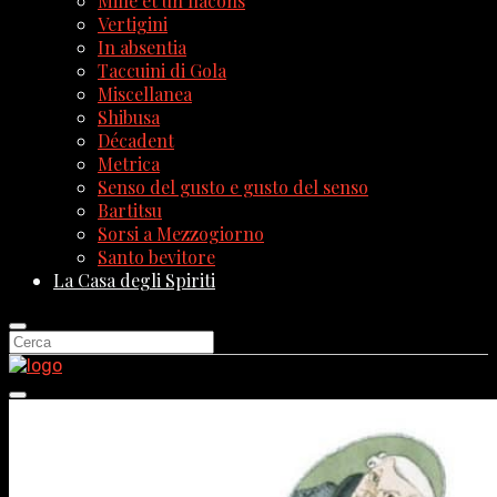
Mille et un flacons
Vertigini
In absentia
Taccuini di Gola
Miscellanea
Shibusa
Décadent
Metrica
Senso del gusto e gusto del senso
Bartitsu
Sorsi a Mezzogiorno
Santo bevitore
La Casa degli Spiriti