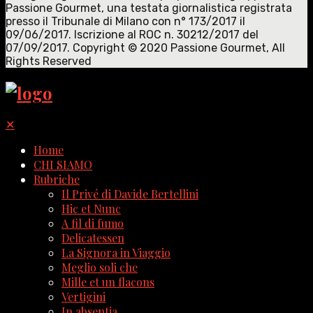
Passione Gourmet, una testata giornalistica registrata
presso il Tribunale di Milano con n° 173/2017 il
09/06/2017. Iscrizione al ROC n. 30212/2017 del
07/09/2017. Copyright © 2020 Passione Gourmet, All
Rights Reserved
✕
Home
CHI SIAMO
Rubriche
Il Privé di Davide Bertellini
Hic et Nunc
A fil di fumo
Delicatessen
La Signora in Viaggio
Meglio soli che
Mille et un flacons
Vertigini
In absentia