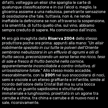
difatti, volteggia un elisir che spariglia le carte di
qualunque classificazione e in cui l’alcol o, meglio, la
glicerina assieme a una nebulosa, penetrante sensazione
di ossidazione che tale, tuttavia, non è, ne rende
ineffabile la definizione se non attraverso la sospensione,
o la smentita, di tutto quello che, sul vino, abbiamo
sempre creduto di sapere. Ma cominciamo dall’inizio.
Mi ero già invaghita della
Riserva 2004
dello stesso
produttore poche ore prima: appunti alla mano: “
Un elisir
nobilmente speziato in cui tutte le polveri dell’Oriente
sembrano nebulizzarsi in un effluvio di agrumi e olii di
frutta secca, preconizzando un sorso terso ma ricco, teso
di sale e fresco di frutto benché nella cornice,
apparentemente inconciliabile e contro-intuitiva, di
un’ossidazione totale.
” Allo stesso modo accadde,
inesorabilmente, con la
2001
nel suo snocciolarsi di noci,
semi e visciole e un etereo graffiante e infantile, simile al
ricordo dell’odore della Cristal Ball ma su una bocca
felpata: un guanto sapidissimo e strutturato,
immateriale e lunghissimo, proiettato in un agone tra
carrube e china, tra china e carrube e di nuovo noci e
sale, ricorsivamente.