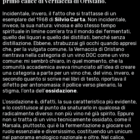
primo calice di
Vernaccia di Oristano
.
Incidentale, invero, il fatto che si trattasse di un
esemplare del 1968 di
Silvio Carta
. Non incidentale,
invece, la sua natura: vinosa e allo stesso tempo
spirituale in limine com’era tra il mondo dei fermentati,
quello dei liquori e quello dei distillati, benché senza
distillazione. Ebbene, strabuzzai gli occhi quando appresi
che, per la vulgata comune, la Vernaccia di Oristano
rientrava nella categoria di un vino DOC come un vino
comune: mi sembrò chiaro, in quel momento, che la
comunità accademica aveva rinunciato all’idea di creare
una categoria a parte per un vino che, del vino, invero, e
secondo quanto si scrive nei libri di testo, riportava il
difetto per antonomasia: il pollice verso plenario, la
stigma, l’onta dell’
ossidazione
.
L’ossidazione è, difatti, la sua caratteristica più evidente,
e lo costituisce al punto da snaturarlo in qualcosa di
radicalmente diverso: non più vino né già spirito. Eppure
non si tratta di un vino tecnicamente ossidato, come il
Marsala, piuttosto, qui è la fermentazione a giocare un
ruolo essenziale e diversissimo, costituendo un unicum
nel panorama enologico nazionale e oltre. Nel calice,