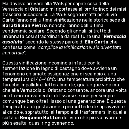
Ma dovevo arrivare alla 1968 per capire cosa della
Vernaccia di Oristano mi riportasse all’ornitorinco dei miei
trascorsi accademici. La 1968 segnò infatti per Silvio
Carta l’anno dell’ultima vinificazione nella storica sede di
Baratili San Pietro
, nonché l’anno dell’ultima
vendemmia scalare. Secondo gli annali, si trattò di
un’annata così straordinaria da restituire una “
Vernaccia
assoluta
” secondo le stesse parole di
Elio Carta
che
confessa come “
complice la vinificazione, sia diventata
immortale
“.
Questa vinificazione incomincia infatti con la
fermentazione in legno di castagno dove avviene un
fenomeno chiamato ossigenazione di scambio a una
temperatura di 46-48°C: una temperatura proibitiva che
farebbe impallidire, letteralmente, qualunque vino ma
che alla Vernaccia di Oristano consente, ancora una volta
contro-intuitivamente, di fissarsi se non per sempre
comunque ben oltre il lasso di una generazione. È questa
temperatura di gestazione a permetterle di sopravvivere
al caldo e, sopratutto, al tempo e di trasformarsi in quella
sorta di
Benjamin Button
del vino che più va avanti e
più s’esalta, quasi ringiovanendo.