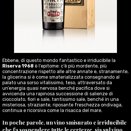
Ebbene, di questo mondo fantastico e irriducibile la
Riserva 1968
è l’epitome: c’è più mordente, più
concentrazione rispetto alle altre annate e, stranamente,
la glicerina si è come smaterializzata consegnando al
palato una sorso vitalissimo, teso, attraversato da
un’energia quasi nervosa benché pacifica dove si
avvicenda una rapinosa successione di salienze di
cioccolato, fiori e sale, tantissimo sale, benché in una
misteriosa, straziante, riposante freschezza ondivaga,
continua e ricorsiva come la risacca del mare.
In poche parole, un vino smisurato e irriducibile
che fa sospendere tutte le certezze, sia sul vino