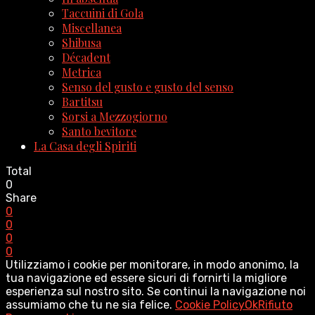
Taccuini di Gola
Miscellanea
Shibusa
Décadent
Metrica
Senso del gusto e gusto del senso
Bartitsu
Sorsi a Mezzogiorno
Santo bevitore
La Casa degli Spiriti
Total
0
Share
0
0
0
0
Utilizziamo i cookie per monitorare, in modo anonimo, la
tua navigazione ed essere sicuri di fornirti la migliore
esperienza sul nostro sito. Se continui la navigazione noi
assumiamo che tu ne sia felice.
Cookie Policy
Ok
Rifiuto