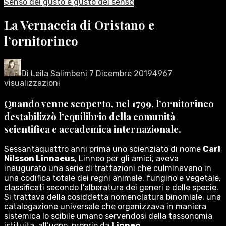
Senso del gusto e gusto del senso
La Vernaccia di Oristano e
l’ornitorinco
Di
Leila Salimbeni
7 Dicembre 2019
4967
visualizzazioni
Quando venne scoperto, nel 1799, l’ornitorinco
destabilizzò l’equilibrio della comunità
scientifica e accademica internazionale.
Sessantaquattro anni prima uno scienziato di nome
Carl
Nilsson Linnaeus
, Linneo per gli amici, aveva
inaugurato una serie di trattazioni che culminavano in
una codifica totale dei regni animale, fungino e vegetale,
classificati secondo l’alberatura dei generi e delle specie.
Si trattava della cosiddetta nomenclatura binomiale, una
catalogazione universale che organizzava in maniera
sistemica lo scibile umano servendosi della tassonomia
istituita, all’uopo, proprio da
Linneo
.