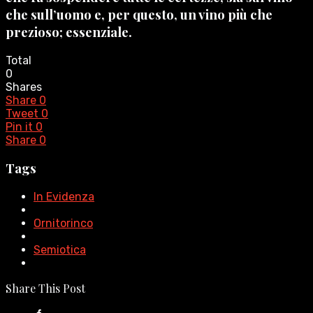
che sull’uomo e, per questo, un vino più che
prezioso; essenziale.
Total
0
Shares
Share
0
Tweet
0
Pin it
0
Share
0
Tags
In Evidenza
Ornitorinco
Semiotica
Share This Post