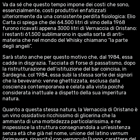
Va da sé che questo tempo impone dei costi che sono,
essenzialmente, costi produttivi enfatizzati
ulteriormente da una consistente perdita fisiologica: Elio
Carta ci spiega che dei 64.500 litri di vino della 1968
furono ricavati appena 3000 litri di Vernaccia di Oristano:
i restanti 61.500 sublimarono in quella sorta di anti-
materia che nel mondo del Whisky chiamano “la parte
degli angeli”.
Sarà stato anche per questo motivo che, dal 1984, essa
cadde in disgrazia. Tacciata di forse di passatismo, dopo
la ristrutturazione dell’istituzione del bar coincisa, in
Sardegna, col 1984, essa subì la stessa sorte dei signori
che la bevevano: venne ghettizzata, esclusa dalla
coscienza contemporanea e celata alla vista poiché
considerata inattuale a dispetto della sua imperitura
natura.
Quanto a questa stessa natura, la Vernaccia di Oristano è
un vino ossidativo ricchissimo di glicerina che la
ammanta di una morbidezza particolarissima, e ne
inspessisce la struttura consegnandola a un’esistenza
senza età che già nel nome, unione del latino
vernum
(primavera, rinascita) con
vernacula
(luogo, carattere del