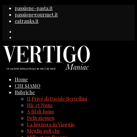
passione-pasta.it
passionegourmet.it
eatranks.it
Home
CHI SIAMO
Rubriche
Il Privé di Davide Bertellini
Hic et Nunc
A fil di fumo
Delicatessen
La Signora in Viaggio
Meglio soli che