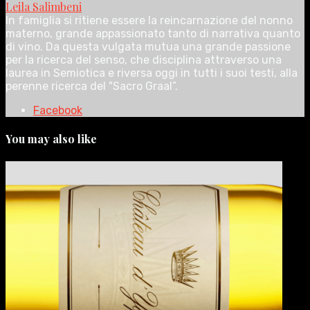
Leila Salimbeni
In famiglia si ritiene essere la reincarnazione del nonno
materno, grande appassionato tanto di narrativa quanto
di vino. Da questa vulgata mutua una grande passione
per la ricerca del senso, che disciplina attraverso una
laurea in Semiotica e riversa oggi in tutti i suoi testi, alla
perenne ricerca del "Sacro Graal”.
Facebook
You may also like