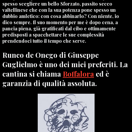
spesso scegliere un bello Sforzato, passito secco
valtellinese che con la sua potenza pone spesso un
dubbio amletico: con cosa abbinarlo? Con niente, io
dico sempre. Il suo momento per me è dopo cena, a
pancia piena, già gratificati dal cibo e ottimamente
predisposti a spacchettare le sue complessità
prendendoci tutto il tempo che serve.
Runco de Onego di Giuseppe
Guglielmo è uno dei miei preferiti. La
cantina si chiama
Boffalora
ed è
garanzia di qualità assoluta.