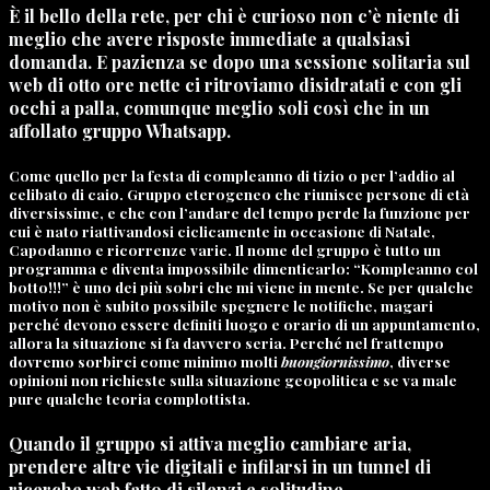
È il bello della rete, per chi è curioso non c’è niente di
meglio che avere risposte immediate a qualsiasi
domanda. E pazienza se dopo una sessione solitaria sul
web di otto ore nette ci ritroviamo disidratati e con gli
occhi a palla, comunque meglio soli così che in un
affollato gruppo Whatsapp.
Come quello per la festa di compleanno di tizio o per l’addio al
celibato di caio. Gruppo eterogeneo che riunisce persone di età
diversissime, e che con l’andare del tempo perde la funzione per
cui è nato riattivandosi ciclicamente in occasione di Natale,
Capodanno e ricorrenze varie. Il nome del gruppo è tutto un
programma e diventa impossibile dimenticarlo: “Kompleanno col
botto!!!” è uno dei più sobri che mi viene in mente. Se per qualche
motivo non è subito possibile spegnere le notifiche, magari
perché devono essere definiti luogo e orario di un appuntamento,
allora la situazione si fa davvero seria. Perché nel frattempo
dovremo sorbirci come minimo molti
buongiornissimo
, diverse
opinioni non richieste sulla situazione geopolitica e se va male
pure qualche teoria complottista.
Quando il gruppo si attiva meglio cambiare aria,
prendere altre vie digitali e infilarsi in un tunnel di
ricerche web fatto di silenzi e solitudine.