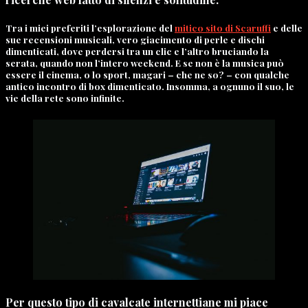
Tra i miei preferiti l’esplorazione del
mitico sito di Scaruffi
e delle
sue recensioni musicali, vero giacimento di perle e dischi
dimenticati, dove perdersi tra un clic e l’altro bruciando la
serata, quando non l’intero weekend. E se non è la musica può
essere il cinema, o lo sport, magari – che ne so? – con qualche
antico incontro di box dimenticato. Insomma, a ognuno il suo, le
vie della rete sono infinite.
Per questo tipo di cavalcate internettiane mi piace