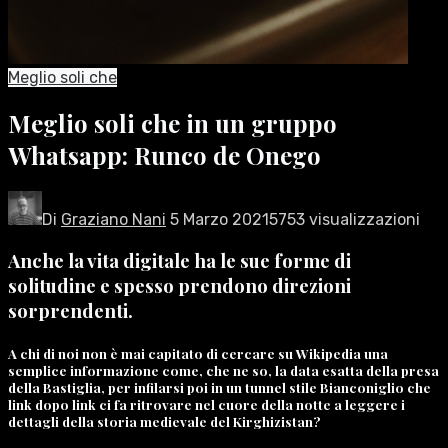
Meglio soli che
Meglio soli che in un gruppo
Whatsapp: Runco de Onego
Di
Graziano Nani
5 Marzo 2021
5753 visualizzazioni
Anche la vita digitale ha le sue forme di
solitudine e spesso prendono direzioni
sorprendenti.
A chi di noi non è mai capitato di cercare su Wikipedia una
semplice informazione come, che ne so, la data esatta della presa
della Bastiglia, per infilarsi poi in un tunnel stile Bianconiglio che
link dopo link ci fa ritrovare nel cuore della notte a leggere i
dettagli della storia medievale del Kirghizistan?