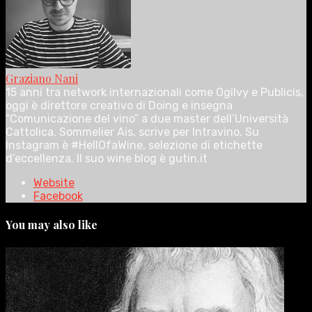
Graziano Nani
15 anni tra network internazionali come Ogilvy e Publicis,
oggi è direttore creativo di Doing e insegna
“Comunicazione del vino” a due master dell’Università
Cattolica. Sommelier Ais, scrive per Intravino. Su
Instagram è #HellOfaWine, selezione di etichette
d’eccellenza. Il suo wine blog è gutin.it
Website
Facebook
You may also like