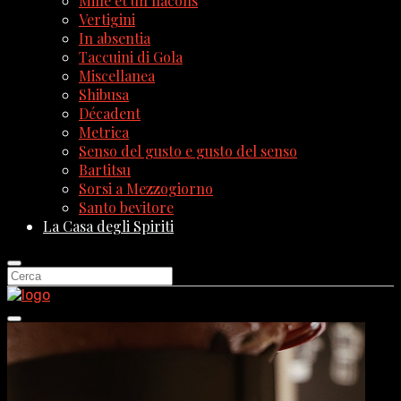
Mille et un flacons
Vertigini
In absentia
Taccuini di Gola
Miscellanea
Shibusa
Décadent
Metrica
Senso del gusto e gusto del senso
Bartitsu
Sorsi a Mezzogiorno
Santo bevitore
La Casa degli Spiriti