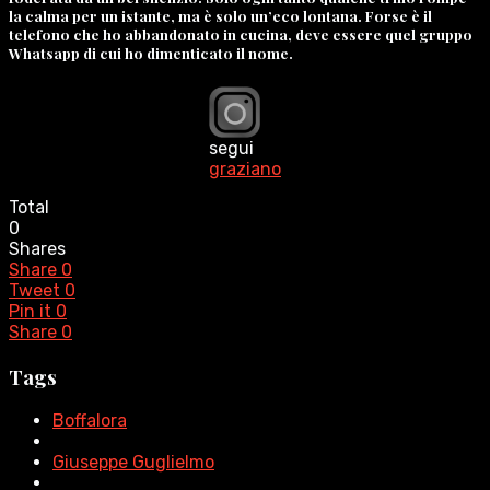
la calma per un istante, ma è solo un’eco lontana. Forse è il
telefono che ho abbandonato in cucina, deve essere quel gruppo
Whatsapp di cui ho dimenticato il nome.
segui
graziano
Total
0
Shares
Share
0
Tweet
0
Pin it
0
Share
0
Tags
Boffalora
Giuseppe Guglielmo