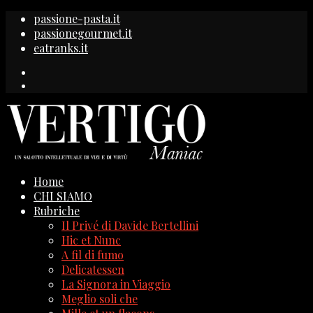
passione-pasta.it
passionegourmet.it
eatranks.it
Home
CHI SIAMO
Rubriche
Il Privé di Davide Bertellini
Hic et Nunc
A fil di fumo
Delicatessen
La Signora in Viaggio
Meglio soli che