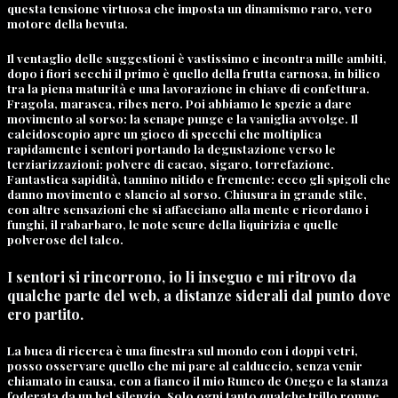
questa tensione virtuosa che imposta un dinamismo raro, vero
motore della bevuta.
Il ventaglio delle suggestioni è vastissimo e incontra mille ambiti,
dopo i fiori secchi il primo è quello della frutta carnosa, in bilico
tra la piena maturità e una lavorazione in chiave di confettura.
Fragola, marasca, ribes nero. Poi abbiamo le spezie a dare
movimento al sorso: la senape punge e la vaniglia avvolge. Il
caleidoscopio apre un gioco di specchi che moltiplica
rapidamente i sentori portando la degustazione verso le
terziarizzazioni: polvere di cacao, sigaro, torrefazione.
Fantastica sapidità, tannino nitido e fremente: ecco gli spigoli che
danno movimento e slancio al sorso. Chiusura in grande stile,
con altre sensazioni che si affacciano alla mente e ricordano i
funghi, il rabarbaro, le note scure della liquirizia e quelle
polverose del talco.
I sentori si rincorrono, io li inseguo e mi ritrovo da
qualche parte del web, a distanze siderali dal punto dove
ero partito.
La buca di ricerca è una finestra sul mondo con i doppi vetri,
posso osservare quello che mi pare al calduccio, senza venir
chiamato in causa, con a fianco il mio Runco de Onego e la stanza
foderata da un bel silenzio. Solo ogni tanto qualche trillo rompe