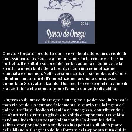
Questo Sforzato, prodotto con uve vinificate dopo un periodo di
appassimento, trascorre almeno 12 mesi in barrique e altri 8 in
bottiglia. Il risultato sorprende per la capacità di coniugare la
struttura importante della tipologia con una connotazione
slanciata e dinamica. Nella versione 2016, in particolare, il vino si
allontana ancor più dall’impostazione tarchiata che spesso
connota lo Sforzato, alzando il baricentro verso quel mosaico di
sfaccettature che compongono l’ampio concetto di acidità.
L’ingresso di Runco de Onego è energico e poderoso, in bocca la
materia tende a occupare fisicamente lo spazio tra la lingua e il
palato. L’afflato alcolico riscalda ed energizza, contribuendo a
irrobustire la struttura già di suo solida e imponente. Da subito
però una freschezza sorprendente attiva la dinamica della
salivazione ponendo una snellezza inaspettata sull’altro piatto
della bilancia. Il segreto dello Sforzato del Beppe sta tutto qui, in