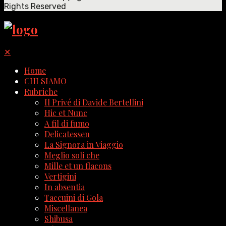
Rights Reserved
✕
Home
CHI SIAMO
Rubriche
Il Privé di Davide Bertellini
Hic et Nunc
A fil di fumo
Delicatessen
La Signora in Viaggio
Meglio soli che
Mille et un flacons
Vertigini
In absentia
Taccuini di Gola
Miscellanea
Shibusa