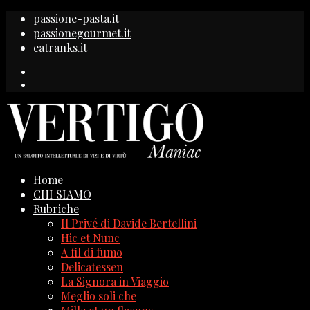
passione-pasta.it
passionegourmet.it
eatranks.it
Home
CHI SIAMO
Rubriche
Il Privé di Davide Bertellini
Hic et Nunc
A fil di fumo
Delicatessen
La Signora in Viaggio
Meglio soli che