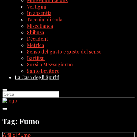
Mille et un flacons
Vertigini
In absentia
Taccuini di Gola
Miscellanea
Shibusa
Décadent
Metrica
Senso del gusto e gusto del senso
Bartitsu
Sorsi a Mezzogiorno
Santo bevitore
La Casa degli Spiriti
Tag: Fumo
A fil di fumo