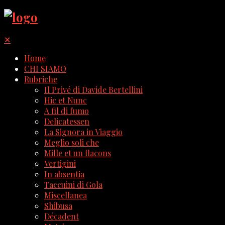
✕
Home
CHI SIAMO
Rubriche
Il Privé di Davide Bertellini
Hic et Nunc
A fil di fumo
Delicatessen
La Signora in Viaggio
Meglio soli che
Mille et un flacons
Vertigini
In absentia
Taccuini di Gola
Miscellanea
Shibusa
Décadent