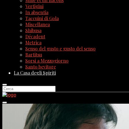
Mille et un flacons
Vertigini
In absentia
Taccuini di Gola
Miscellanea
Shibusa
Décadent
Metrica
Senso del gusto e gusto del senso
Bartitsu
Sorsi a Mezzogiorno
Santo bevitore
La Casa degli Spiriti