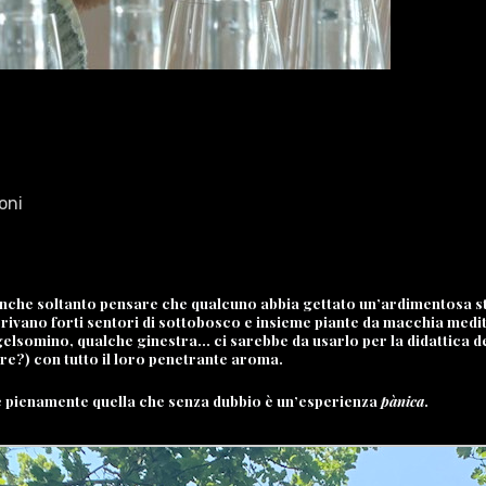
oni
e soltanto pensare che qualcuno abbia gettato un’ardimentosa strada
arrivano forti sentori di sottobosco e insieme piante da macchia med
 gelsomino, qualche ginestra… ci sarebbe da usarlo per la didattica d
re?) con tutto il loro penetrante aroma.
e pienamente quella che senza dubbio è un’esperienza
pànica
.