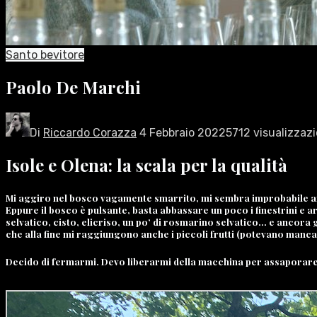
Santo bevitore
Paolo De Marchi
Di
Riccardo Corazza
4 Febbraio 2022
5712 visualizzazi
Isole e Olena: la scala per la qualità
Mi aggiro nel bosco vagamente smarrito, mi sembra improbabile anch
Eppure il bosco è pulsante, basta abbassare un poco i finestrini e 
selvatico, cisto, elicriso, un po’ di rosmarino selvatico… e ancora
che alla fine mi raggiungono anche i piccoli frutti (potevano manca
Decido di fermarmi. Devo liberarmi della macchina per assaporar