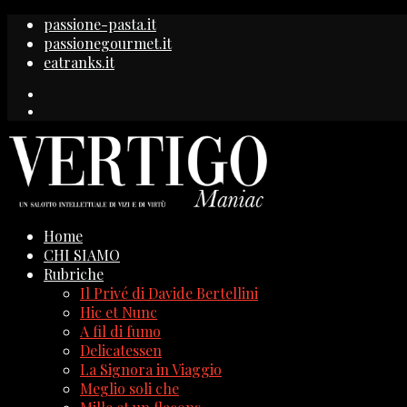
passione-pasta.it
passionegourmet.it
eatranks.it
Home
CHI SIAMO
Rubriche
Il Privé di Davide Bertellini
Hic et Nunc
A fil di fumo
Delicatessen
La Signora in Viaggio
Meglio soli che