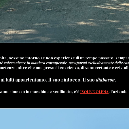
lta, nessuno intorno se non esperienze di un tempo passato, sempre v
hé volevo vivere in maniera consapevole, occuparmi esclusivamente delle cos
 partenza, oltre che una presa di coscienza, di sconcertante e cristal
i tutti apparteniamo. Il suo rintocco. Il suo
diapason
.
sono rimesso in macchina e scollinato, c’è
ISOLE E OLENA
, l’azienda