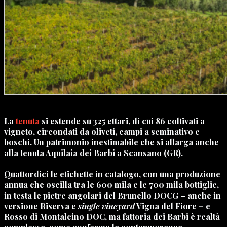
La
tenuta
si estende su 325 ettari, di cui 86 coltivati a
vigneto, circondati da oliveti, campi a seminativo e
boschi. Un patrimonio inestimabile che si allarga anche
alla tenuta Aquilaia dei Barbi a Scansano (GR).
Quattordici le etichette in catalogo, con una produzione
annua che oscilla tra le 600 mila e le 700 mila bottiglie,
in testa le pietre angolari del Brunello DOCG – anche in
versione Riserva e
single vineyard
Vigna del Fiore – e
Rosso di Montalcino DOC, ma fattoria dei Barbi è realtà