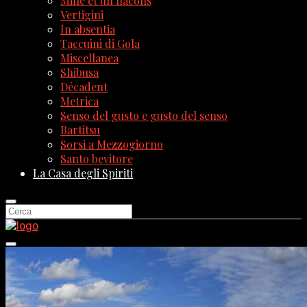
Mille et un flacons
Vertigini
In absentia
Taccuini di Gola
Miscellanea
Shibusa
Décadent
Metrica
Senso del gusto e gusto del senso
Bartitsu
Sorsi a Mezzogiorno
Santo bevitore
La Casa degli Spiriti