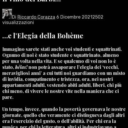
Di
Riccardo Corazza
6 Dicembre 2021
2502
visualizzazioni
…e l’Elegia della Bohème
Immagino sarete stati anche voi studenti e squattrinati.
Ognuno di noi è stato studente e squattrinato, almeno
per una volta nella vita. E se qualcuno di voi non lo è
stato,
hélas!
non potrà assaporare l’elegia dei ‘vecchi,
meravigliosi anni’ a cui tutti noi guardiamo con un misto
di invidia, compatimento e tristezza, ora, nei nostri
appartamenti adulti, vestendo abiti adulti, liberi, chi più
chi meno, di vivere le nostre vite nella maniera che ci
pare.
Un tempo, invece, quando la povertà governava le nostre
giornate, quello che veramente ci distingueva dagli altri
era l’esercizio del gusto, o dell’abilità. Per chi era la
musica, per chi la letteratura, altri si industriavano a