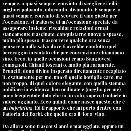
sempre, o quasi sempre, convinto di scegliere i cibi
migliori palpando, odorando, divinando. E sempre, o
quasi sempre, convinto di scovare il vino giusto per
l’occasione, si trattasse di un’occasione speciale da
assaporare insieme, riscaldare relazioni ormai
stancamente trascinate, conquistarne nuove o spesso,
molto più spesso, trascorrere qualche ora senza
pensare a nulla salvo dove ti avrebbe condotto quel
beveraggio incantato che per convenzione chiamiamo
vino. Ecco, in quelle occasioni erano Sangiovesi
romagnoli, Chianti toscani o, molto più raramente,
Brunelli, dono divino insperato direttamente recapitato
lì, esattamente per me, una di quelle bottiglie care, ma
non troppo, di quel colore elegante, con quello stemma
nobiliare in evidenza, ben ordinate e (meglio per me)
poco frequentate dato che io, io solo, sapevo tradurle in
valore aggiunto. Ecco quindi come nasce questo, che è
un
imprinting
. Ed il rapporto che mi porto dentro con
Fattoria dei Barbi
, ché quello era il ‘loro’ vino.
Da allora sono trascorsi anni e mareggiate, eppure un