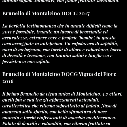
tannini sapido-salmastri, con finale fruttato-mentolato.
Brunello di Montalcino DOCG 2017
La perfetta testimonianza che in annate difficili come la
2017 è possibile, tramite un lavoro di prossimità ed
accuratezza, estrarre vere e proprie ‘bombe’, in questo
caso assaggiate in anteprima. Un capolavoro di sapidità,
naso di melograno, con tocchi di alloro e rabarbaro, bocca
di densità e tensione, con tannini salini e lunghezza e
persistenza mozzafiato.
Brunello di Montalcino DOCG Vigna del Fiore
2016
Il primo Brunello da vigna unica di Montalcino, 5,7 ettari,
quelli più a sud tra gli appezzamenti aziendali,
caratteristica che ritorna soprattutto al palato. Naso di
amarena sotto spirito, con bella sfumatura di noce
moscata e tocchi rinfrescanti di macchia mediterranea.
Palato di densità e rotondità, con ritorno fruttato su