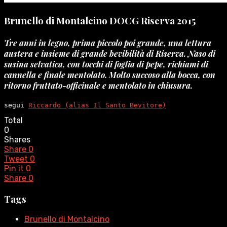
Brunello di Montalcino DOCG Riserva 2015
Tre anni in legno, prima piccolo poi grande, una lettura
austera e insieme di grande bevibilità di Riserva. Naso di
susina selvatica, con tocchi di foglia di pepe, richiami di
cannella e finale mentolato. Molto succoso alla bocca, con
ritorno fruttato-officinale e mentolato in chiusura.
segui 
Riccardo (alias Il Santo Bevitore)
Total
0
Shares
Share
0
Tweet
0
Pin it
0
Share
0
Tags
Brunello di Montalcino