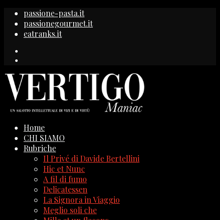
passione-pasta.it
passionegourmet.it
eatranks.it
Home
CHI SIAMO
Rubriche
Il Privé di Davide Bertellini
Hic et Nunc
A fil di fumo
Delicatessen
La Signora in Viaggio
Meglio soli che