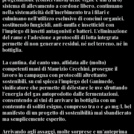
sistema di allevamento a cordone libero, continuano
nella sistematicità dell’inerbimento tra i filari e
culminano nell’utilizzo esclusivo di concimi organici,
sostituendo fungicidi, anti-muffa e insetticidi con
l’impiego di insetti antagonisti e batteri. L’eliminazione
del rame e l’adesione a protocolli di lotta integrata
permette di non generare residui, né nel terreno, né in
bottiglia.
La cantina, dal canto suo, affidata alle (molto)
competenti mani di
Maurizio Cecchini
, prosegue il
lavoro in campagna con protocolli altrettanto
sostenibili, su cui spicca l’impiego del Ganimede,
vinificatore che permette di délestare le uve sfruttando
l’energia del gas autoprodotto dalle fermentazioni,
consentendo ai vini di arrivare in bottiglia con un
contenuto di solfiti esiguo, compreso tra 0 e 40 mg/l, bel
manifesto di un progetto di sostenibilità mai sbandierato
ma semplicemente esperito.
Arrivando agli assaggi, molte sorprese e un’anteprima