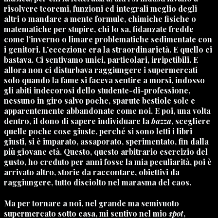
risolvere teoremi, funzioni ed integrali meglio degli
altri o mandare a mente formule, chimiche fisiche o
matematiche per stupire, chi lo sa, fidanzate fredde
come l’inverno o limare problematiche sedimentate con
i genitori. L’eccezione era la straordinarietà. E quello ci
bastava. Ci sentivamo unici, particolari, irripetibili. E
allora non ci disturbava raggiungere i supermercati
solo quando la fame si faceva sentire a morsi, indosso
gli abiti indecorosi dello studente-di-professione,
nessuno in giro salvo poche, sparute bestiole sole e
apparentemente abbandonate come noi. E poi, una volta
dentro, il dono di sapere individuare la
bazza
, scegliere
quelle poche cose giuste, perché si sono letti i libri
giusti, si è imparato, assaporato, sperimentato, fin dalla
più giovane età. Questo, questo arbitrario esercizio del
gusto, ho creduto per anni fosse la mia peculiarità, poi è
arrivato altro, storie da raccontare, obiettivi da
raggiungere, tutto disciolto nel marasma del caos.
Ma per tornare a noi, nel grande ma semivuoto
supermercato sotto casa, mi sentivo nel mio
spot
,