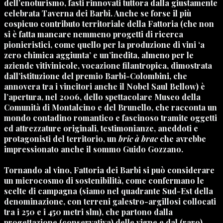
dell’enoturismo, fasti rinnovati tuttora dalla giustamente
celebrata Taverna dei Barbi. Anche se forse il più
cospicuo contributo territoriale della Fattoria (che non
si è fatta mancare nemmeno progetti di ricerca
pionieristici, come quello per la produzione di vini ‘a
zero chimica aggiunta’ e un’inedita, almeno per le
aziende vitivinicole, vocazione filantropica, dimostrata
dall’istituzione del premio Barbi-Colombini, che
annovera tra i vincitori anche il Nobel Saul Bellow) è
l’apertura, nel 2006, dello spettacolare Museo della
Comunità di Montalcino e del Brunello, che racconta un
mondo contadino romantico e fascinoso tramite oggetti
ed attrezzature originali, testimonianze, aneddoti e
protagonisti del territorio, un
bric à brac
che avrebbe
impressionato anche il sommo Guido Gozzano.
Tornando al vino, Fattoria dei Barbi si può considerare
un microcosmo di sostenibilità, come confermano le
scelte di campagna (siamo nel quadrante Sud-Est della
denominazione, con terreni galestro-argillosi collocati
tra i 250 e i 450 metri slm), che partono dalla
progettazione (conservativa) delle vigne e dal (raro)