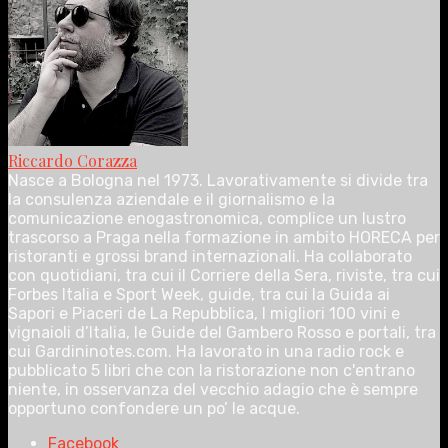
Riccardo Corazza
Nasce a Bologna nel 1973. Lavorativamente si divide tra
la consulenza aziendale e il giornalismo e la
comunicazione enogastronomica, complice un lustro
trascorso a Praga nella formazione in ambito HORECA per
ristoranti e grossi brand internazionali. Ha collaborato
con quotidiani, tra cui il Corriere della Sera, riviste, tra cui
Forbes Italia e Sport Week, guide, tra cui la Guida ai
Sapori e Piaceri de La Repubblica, I migliori 100 vini e
vignaioli d’Italia, le Guide del Gambero Rosso e portali, tra
cui Gardininotes.com. Ha lavorato in una radio rock e
pubblicato 5 libri che con la ristorazione non c'entrano
niente, in osservanza del vecchio adagio che è sempre
opportuno confondere un po’ le acque.
Facebook