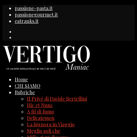
passione-pasta.it
passionegourmet.it
eatranks.it
Home
CHI SIAMO
Rubriche
Il Privé di Davide Bertellini
Hic et Nunc
A fil di fumo
Delicatessen
La Signora in Viaggio
Meglio soli che