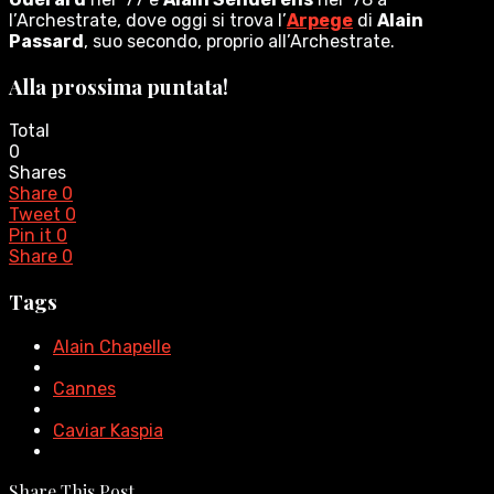
l’Archestrate, dove oggi si trova l’
Arpege
di
Alain
Passard
, suo secondo, proprio all’Archestrate.
Alla prossima puntata!
Total
0
Shares
Share
0
Tweet
0
Pin it
0
Share
0
Tags
Alain Chapelle
Cannes
Caviar Kaspia
Share This Post