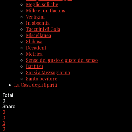
Meglio soli che
Mille et un flacons
Vertigini
In absentia
Taccuini di Gola
Miscellanea
Shibusa
Décadent
Metrica
Senso del gusto e gusto del senso
Bartitsu
Sorsi a Mezzogiorno
Santo bevitore
La Casa degli Spiriti
Total
0
Share
0
0
0
0