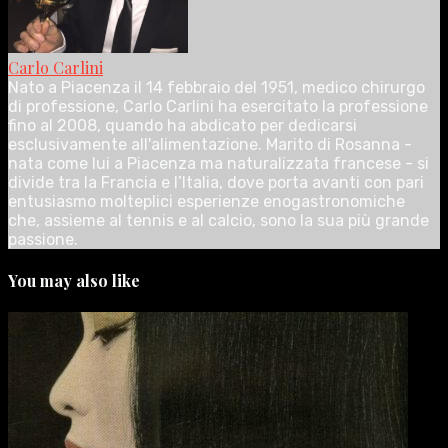
Carlo Carlini
Nato a Piacenza il 14 febbraio del 1951, medico chirurgo
di professione, Carlo Carlini ha esercitato la professione
fino al 2008, quando ha abdicato per dedicarsi
esclusivamente all'alimentazione. Marito di Rosanna -
nata come lui a Piacenza ma naturalizzata francese - si
divide tra la Francia e l’Italia, dove porta avanti con pari
entusiasmo molteplici esperienze enogastronomiche
che, assieme al tennis e al calcio, sono la sua più grande
passione.
You may also like