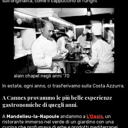
sull’originalità, come il cappuccino di funghi.
alain chapel negli anni ‘70
In estate, ogni anno, ci trasferivamo sulla Costa Azzurra.
A Cannes provammo le più belle esperienze
gastronomiche di quegli anni.
A
Mandelieu-la-Napoule
andammo a
L’Oasis
, un
ristorante immerso nel verde di un giardino con una
cucina che profumava di erbe e prodotti mediterranei,