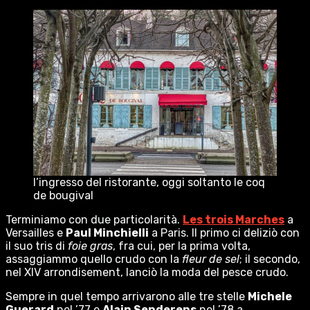
l’ingresso del ristorante, oggi soltanto le coq
de bougival
Terminiamo con due particolarità.
Les trois Marches
a
Versailles e
Paul Minchielli
a Paris. Il primo ci deliziò con
il suo tris di
foie gras
, fra cui, per la prima volta,
assaggiammo quello crudo con la
fleur de sel
; il secondo,
nel XIV arrondisement, lanciò la moda del pesce crudo.
Sempre in quel tempo arrivarono alle tre stelle
Michele
Guerard
nel ’77 e
Alain Senderens
nel ’78 a