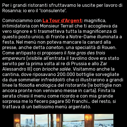
Per i grandi ristoranti sfruttavamo le uscite per lavoro di
Rosanna; io ero il “consulente”.
Cominciammo con
La Tour d’Argent
: magnifica,
intimidatoria con Monsieur Terrail che ti accoglieva da
vero signore e ti trasmetteva tutta la magnificenza di
questo posto unico, di fronte a Notre-Dame illuminata a
festa. Nel menù non poteva mancare la canard alla
presse, anche detta
caneton
, una specialità di Rouen.
Come antipasto ci proposero il
foie gras des trois
empereurs
(visibile all’entrata il tavolino dove era stato
servito per la prima volta al re di Prussia e allo Zar
Alessandro III) con
brioche salée
. Visitammo anche la
cantina, dove riposavano 200.000 bottiglie sorvegliate
da due sommelier infreddoliti che ci illustrarono a grandi
linee la filosofia enologica del ristorante (le bottiglie non
ancora pronte non venivano messe in carta). Finita la
serata chiesi il menu come ricordo e con mia grande
sorpresa me lo fecero pagare 50 franchi… del resto, si
trattava di un bellissimo menù argentato.