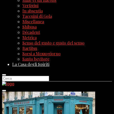
Mille et un flacons
Vertigini
In absentia
Taccuini di Gola
Miscellanea
Shibusa
Décadent
Metrica
Senso del gusto e gusto del senso
Bartitsu
Sorsi a Mezzogiorno
Santo bevitore
La Casa degli Spiriti