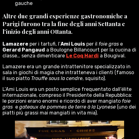
gauche
Altre due grandi esperienze gastronomiche a
Parigi furono tra la fine degli anni Settanta e
l’inizio degli anni Ottanta.
Lamazere
per i tartufi, l’
Ami Louis
per il
foie gras
e
Gerard Pangaud
a Boulogne Billancourt per la cucina di
classe… senza dimenticare
Le Coq Hardi
a Bougival.
Lamazere era un grande intrattenitore specializzato in
sala in giochi di magia che intratteneva i clienti (famoso
il suo piatto
Trouffe sous la cendre
, squisito).
L’Ami Louis era un posto semplice frequentato dall’élite
internazionale, compreso il Presidente della Repubblica:
le porzioni erano enormi e ricordo di aver mangiato
foie
gras
e
gateaux de pommes de terre à la Lyonese
(uno dei
piatti più grassi mai mangiati in vita mia).