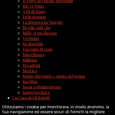
Il Privé di Davide Bertellini
Hic et Nunc
A fil di fumo
Delicatessen
La Signora in Viaggio
Meglio soli che
Mille et un flacons
Vertigini
In absentia
Taccuini di Gola
Miscellanea
Shibusa
Décadent
Metrica
Senso del gusto e gusto del senso
Bartitsu
Sorsi a Mezzogiorno
Santo bevitore
La Casa degli Spiriti
Utilizziamo i cookie per monitorare, in modo anonimo, la
tua navigazione ed essere sicuri di fornirti la migliore