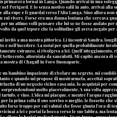
in primavera tornai in Langa. Quando arrivai in una solegg
l Perigord. E io senza motivo salii in auto, arrivai alla su
 alla rupe e lì guardai verso l’Alta Langa. Sino allora non
on cui vivere. Forse era una donna lontana che cercava gua
 per un attimo volli pensare che lui se ne fosse andato per 
olto da quel tepore che la solitudine gli aveva negato per 
 invitò a una mostra pittorica. Lì incontrai Sandra, longilin
to e nell’incedere. La notai per quella probabilmente involo
tamente estraneo, si rivolgeva a lei. Quell’atteggiamento, r
el Settecento, attorniata da sanculotti. Mi capitò ancora d
a mostra di Chagall in Foro Buonaparte.
 un bambino impaziente di rivelare un segreto, mi confidò 
tanto e quando mi propose di mostrarmela, accettai soprattut
rinetta di un negozio vicino casa mia, lo acquistai per com
 sorprendendomi molto piacevolmente. A sua volta apprezzò i
l tartufo, e vino. L’idea mi piacque, e mentre l’acqua raggiu
per la prima volta il suo sorriso o meglio, le fossette che
atto forse troppo per cui valutai che fosse giunta l’ora di to
vvicinai a lei e portai la bocca verso le sue labbra, ma lent
rsi e allora la baciai profondamente. Fu un lungo, appassion