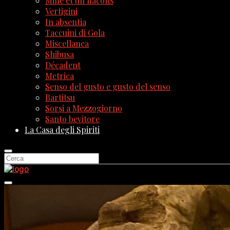
Mille et un flacons
Vertigini
In absentia
Taccuini di Gola
Miscellanea
Shibusa
Décadent
Metrica
Senso del gusto e gusto del senso
Bartitsu
Sorsi a Mezzogiorno
Santo bevitore
La Casa degli Spiriti