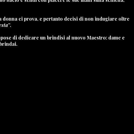
 donna ci prova, e pertanto decisi di non indugiare oltre
esta
”.
opose di dedicare un brindisi al nuovo Maestro: dame e
brindai.