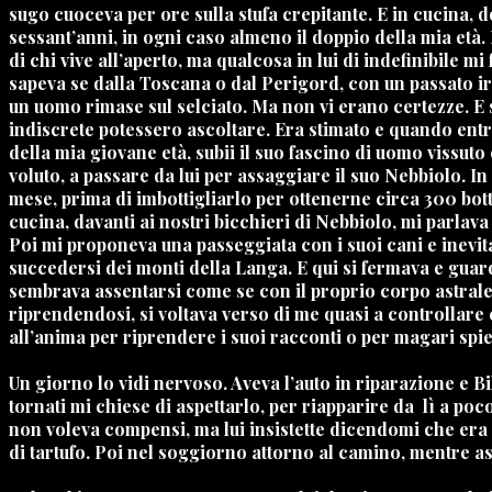
sugo cuoceva per ore sulla stufa crepitante. E in cucina, d
sessant’anni, in ogni caso almeno il doppio della mia età. 
di chi vive all’aperto, ma qualcosa in lui di indefinibil
sapeva se dalla Toscana o dal Perigord, con un passato irr
un uomo rimase sul selciato. Ma non vi erano certezze. E 
indiscrete potessero ascoltare. Era stimato e quando entr
della mia giovane età, subii il suo fascino di uomo vissuto
voluto, a passare da lui per assaggiare il suo Nebbiolo. In
mese, prima di imbottigliarlo per ottenerne circa 300 bot
cucina, davanti ai nostri bicchieri di Nebbiolo, mi parlava
Poi mi proponeva una passeggiata con i suoi cani e inevi
succedersi dei monti della Langa. E qui si fermava e guard
sembrava assentarsi come se con il proprio corpo astrale v
riprendendosi, si voltava verso di me quasi a controllare 
all’anima per riprendere i suoi racconti o per magari spie
Un giorno lo vidi nervoso. Aveva l’auto in riparazione e Bil
tornati mi chiese di aspettarlo, per riapparire da
lì a poc
non voleva compensi, ma lui insistette dicendomi che era
di tartufo. Poi nel soggiorno attorno al camino, mentre as