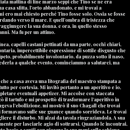
iata mattina di fine marzo seppi che Tino se ne era
a casa sfitta, l’orto abbandonato, e mi trovai a
 mi ero mai chiesto perché Tino fosse solo. Ossia se fosse
rdando verso il mare. E quell’ombra di tristezza che
raggiungere la sua donna, e ora, in quello stesso
anni. Ma fu per un attimo.
ea, capelli castani pettinati da una parte, occhi chiari,
ntaria, impercettibile espressione di sottile disgusto che
ipeto, probabilmente involontario, da puzza sotto il naso,
i vederla a qualche evento, cominciammo a salutarci, ma
che a casa aveva una litografia del maestro stampata a
to per cortesia. Mi invitò pertanto a un aperitivo e io,
pletare eventuali appetizer. Mi accolse con staccata
l tartufo e mi prospettò di trasformare l’aperitivo in
ngeva l’ebollizione, mi mostrò il suo Chagall che trovai
 si formavano sulle sue guance quando sorrideva. Le trovai
gliere il disturbo. Mi alzai da tavola ringraziandola. A sua
amente per lasciarle agio di sottrarsi. Quando le incontrai,
ato bacio e sentii con piacere le sue mani sulla schiena,