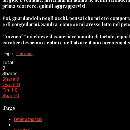
prima scorrere, quindi aggrapparvisi.
Poi, guardandola negli occhi, pensai che mi ero comporta
e di congedarmi. Sandra, come se mi avesse letto nel pen
“Ancora?” mi chiese il cameriere munito di tartufo, ripo
cavalieri levarono i calici e nell’alzare il mio incrociai i
segui 
Fabiano
.
Total
0
Shares
Share
0
Tweet
0
Pin it
0
Share
0
Tags
Delicatessen