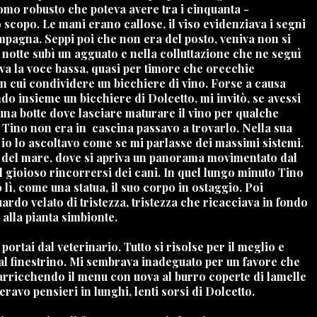
 uomo robusto che poteva avere tra i cinquanta -
o scopo. Le mani erano callose, il viso evidenziava i segni
ampagna. Seppi poi che non era del posto, veniva non si
 notte subì un agguato e nella colluttazione che ne seguì
eva la voce bassa, quasi per timore che orecchie
n cui condividere un bicchiere di vino. Forse a causa
ndo insieme un bicchiere di Dolcetto, mi invitò, se avessi
 una botte dove lasciare maturare il vino per qualche
e Tino non era in
cascina passavo a trovarlo. Nella sua
e io lo ascoltavo come se mi parlasse dei massimi sistemi.
ne del mare, dove si apriva un panorama movimentato dal
al gioioso rincorrersi dei cani. In quel lungo minuto Tino
lì, come una statua, il suo corpo in ostaggio. Poi
rdo velato di tristezza, tristezza che ricacciava in fondo
alla pianta simbionte.
ortai dal veterinario. Tutto si risolse per il meglio e
al finestrino. Mi sembrava inadeguato per un favore che
arricchendo il menu con uova al burro coperte di lamelle
ravo pensieri in lunghi, lenti sorsi di Dolcetto.