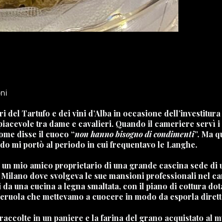
ni
i del Tartufo e dei vini d’Alba in occasione dell’investitu
piacevole tra dame e cavalieri. Quando il cameriere servì i 
come disse il cuoco “
non hanno bisogno di condimenti
”. Ma q
ordo mi portò al periodo in cui frequentavo le Langhe.
n mio amico proprietario di una grande cascina sede di un
a Milano dove svolgeva le sue mansioni professionali nel c
 da una cucina a legna smaltata, con il piano di cottura do
seruola che mettevamo a cuocere in modo da esporla dirett
raccolte in un paniere e la farina del grano acquistato al m