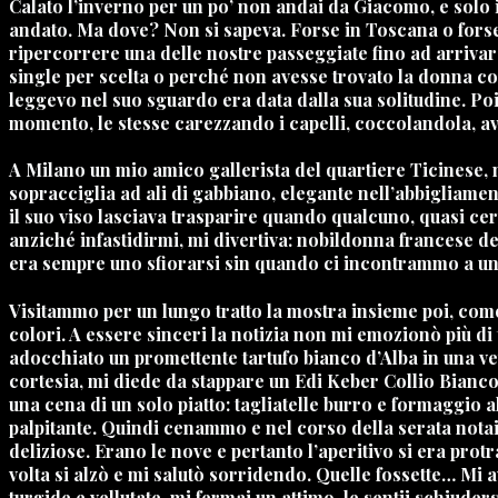
Calato l’inverno per un po’ non andai da Giacomo, e solo 
andato. Ma dove? Non si sapeva. Forse in Toscana o forse ne
ripercorrere una delle nostre passeggiate fino ad arrivare
single per scelta o perché non avesse trovato la donna c
leggevo nel suo sguardo era data dalla sua solitudine. Poi
momento, le stesse carezzando i capelli, coccolandola, avv
A Milano un mio amico gallerista del quartiere Ticinese, mi
sopracciglia ad ali di gabbiano, elegante nell’abbigliamen
il suo viso lasciava trasparire quando qualcuno, quasi cer
anziché infastidirmi, mi divertiva: nobildonna francese d
era sempre uno sfiorarsi sin quando ci incontrammo a un
Visitammo per un lungo tratto la mostra insieme poi, come
colori. A essere sinceri la notizia non mi emozionò più di 
adocchiato un promettente tartufo bianco d’Alba in una vet
cortesia, mi diede da stappare un Edi Keber Collio Bianco
una cena di un solo piatto: tagliatelle burro e formaggio a
palpitante. Quindi cenammo e nel corso della serata notai 
deliziose. Erano le nove e pertanto l’aperitivo si era protr
volta si alzò e mi salutò sorridendo. Quelle fossette… Mi a
turgide e vellutate, mi fermai un attimo, le sentii schiude