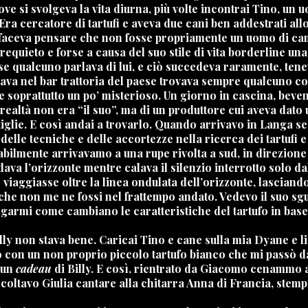
ove si svolgeva la vita diurna, più volte incontrai Tino, un
Era cercatore di tartufi e aveva due cani ben addestrati all
e mi faceva pensare che non fosse propriamente un uomo di c
equieto e forse a causa del suo stile di vita borderline una
se qualcuno parlava di lui, e ciò succedeva raramente, ten
ava nel bar trattoria del paese trovava sempre qualcuno co
 e soprattutto un po’ misterioso. Un giorno in cascina, beve
 realtà non era “il suo”, ma di un produttore cui aveva dato
tiglie. E così andai a trovarlo. Quando arrivavo in Langa s
 delle tecniche e delle accortezze nella ricerca dei tartufi 
tabilmente arrivavamo a una rupe rivolta a sud, in direzio
ava l’orizzonte mentre calava il silenzio interrotto solo d
iaggiasse oltre la linea ondulata dell’orizzonte, lasciando 
che non me ne fossi nel frattempo andato. Vedevo il suo sgua
garmi come cambiano le caratteristiche del tartufo in base 
ly non stava bene. Caricai Tino e cane sulla mia Dyane e li p
o con un non proprio piccolo tartufo bianco che mi passò d
 un
cadeau
di Billy. E così, rientrato da Giacomo cenammo 
coltavo Giulia cantare alla chitarra Anna di Francia, stempe