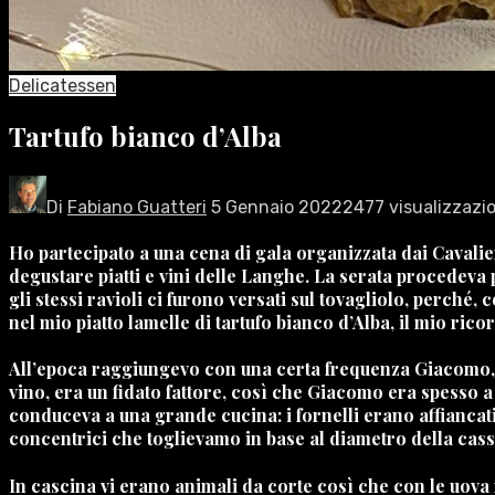
Delicatessen
Tartufo bianco d’Alba
Di
Fabiano Guatteri
5 Gennaio 2022
2477 visualizzazio
Ho partecipato a una cena di gala organizzata dai Cavalier
degustare piatti e vini delle Langhe. La serata procedeva 
gli stessi ravioli ci furono versati sul tovagliolo, perché, 
nel mio piatto lamelle di tartufo bianco d’Alba, il mio ric
All’epoca raggiungevo con una certa frequenza Giacomo, u
vino, era un fidato fattore, così che Giacomo era spesso 
conduceva a una grande cucina: i fornelli erano affiancati
concentrici che toglievamo in base al diametro della cas
In cascina vi erano animali da corte così che con le uova 