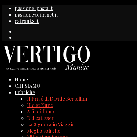
passione-pasta.it
passionegourmet.it
eatranks.it
Home
CHI SIAMO
Rubriche
Il Privé di Davide Bertellini
Hic et Nunc
A fil di fumo
Delicatessen
La Signora in Viaggio
Meglio soli che