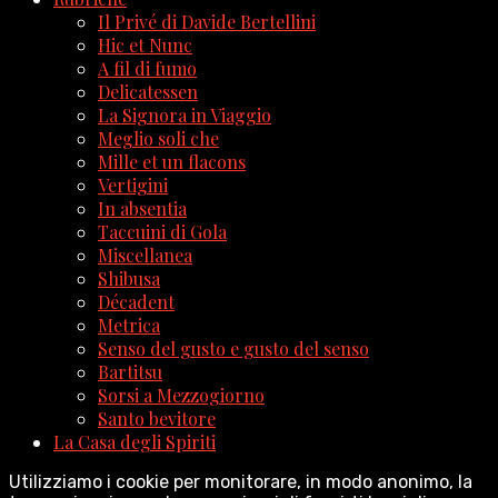
Il Privé di Davide Bertellini
Hic et Nunc
A fil di fumo
Delicatessen
La Signora in Viaggio
Meglio soli che
Mille et un flacons
Vertigini
In absentia
Taccuini di Gola
Miscellanea
Shibusa
Décadent
Metrica
Senso del gusto e gusto del senso
Bartitsu
Sorsi a Mezzogiorno
Santo bevitore
La Casa degli Spiriti
Utilizziamo i cookie per monitorare, in modo anonimo, la