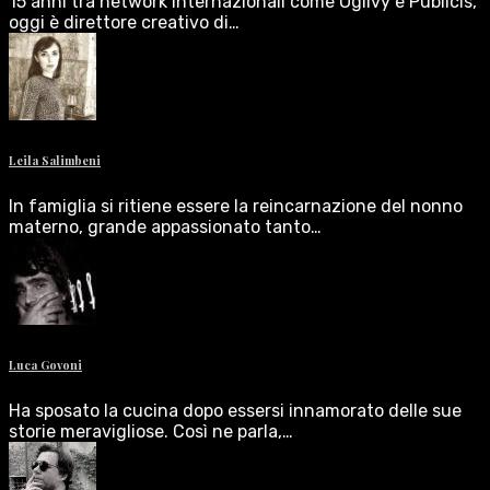
15 anni tra network internazionali come Ogilvy e Publicis,
oggi è direttore creativo di…
Leila Salimbeni
In famiglia si ritiene essere la reincarnazione del nonno
materno, grande appassionato tanto…
Luca Govoni
Ha sposato la cucina dopo essersi innamorato delle sue
storie meravigliose. Così ne parla,…