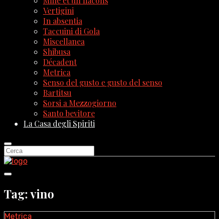
Mille et un flacons
Vertigini
In absentia
Taccuini di Gola
Miscellanea
Shibusa
Décadent
Metrica
Senso del gusto e gusto del senso
Bartitsu
Sorsi a Mezzogiorno
Santo bevitore
La Casa degli Spiriti
Tag: vino
Metrica