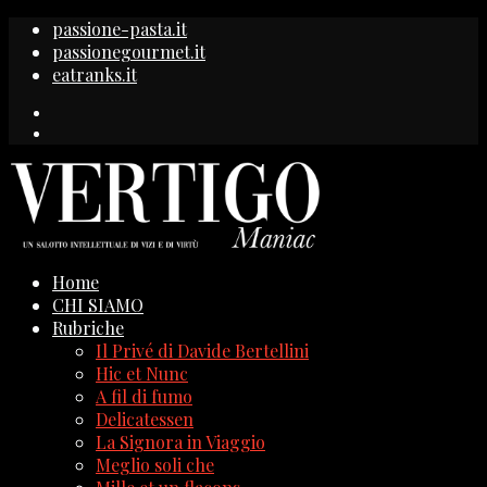
passione-pasta.it
passionegourmet.it
eatranks.it
Home
CHI SIAMO
Rubriche
Il Privé di Davide Bertellini
Hic et Nunc
A fil di fumo
Delicatessen
La Signora in Viaggio
Meglio soli che