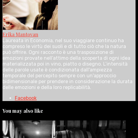
Erika Mantovan
Laureata in Economia, nel suo viaggiare continuo ha
compreso le virtù dei suoli e di tutto ciò che la natura
può offrire. Ogni racconto è una trasposizione di
emozioni provate nell’attimo della scoperta di ogni idea
materializzata poi in vino, piatto o disegno. L’intensità
delle parole usate è condizionata dall'ampiezza
temporale del percepito sempre con un'approccio
bidimensionale per prendere in considerazione la durata
delle emozioni e della loro replicabilità.
Facebook
You may also like