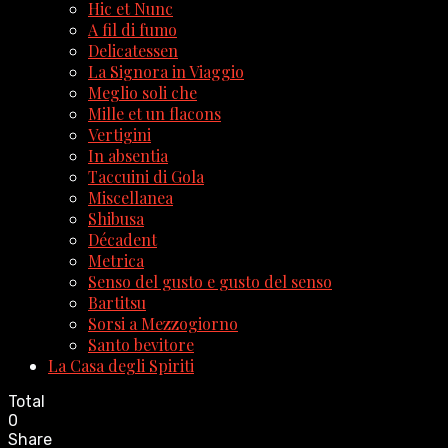
Hic et Nunc
A fil di fumo
Delicatessen
La Signora in Viaggio
Meglio soli che
Mille et un flacons
Vertigini
In absentia
Taccuini di Gola
Miscellanea
Shibusa
Décadent
Metrica
Senso del gusto e gusto del senso
Bartitsu
Sorsi a Mezzogiorno
Santo bevitore
La Casa degli Spiriti
Total
0
Share