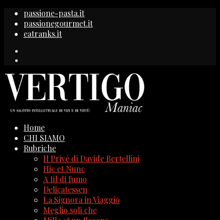
passione-pasta.it
passionegourmet.it
eatranks.it
Home
CHI SIAMO
Rubriche
Il Privé di Davide Bertellini
Hic et Nunc
A fil di fumo
Delicatessen
La Signora in Viaggio
Meglio soli che