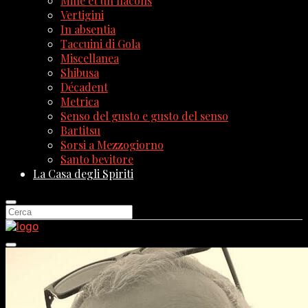
Mille et un flacons
Vertigini
In absentia
Taccuini di Gola
Miscellanea
Shibusa
Décadent
Metrica
Senso del gusto e gusto del senso
Bartitsu
Sorsi a Mezzogiorno
Santo bevitore
La Casa degli Spiriti