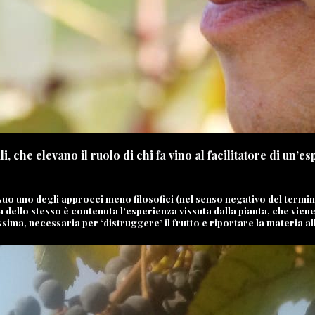
he elevano il ruolo di chi fa vino al facilitatore di un’es
suo uno degli approcci meno filosofici (nel senso negativo del termine
na dello stesso è contenuta l’esperienza vissuta dalla pianta, che viene
a, necessaria per ‘distruggere’ il frutto e riportare la materia all