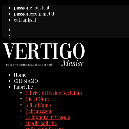
passione-pasta.it
passionegourmet.it
eatranks.it
Home
CHI SIAMO
Rubriche
Il Privé di Davide Bertellini
Hic et Nunc
A fil di fumo
Delicatessen
La Signora in Viaggio
Meglio soli che