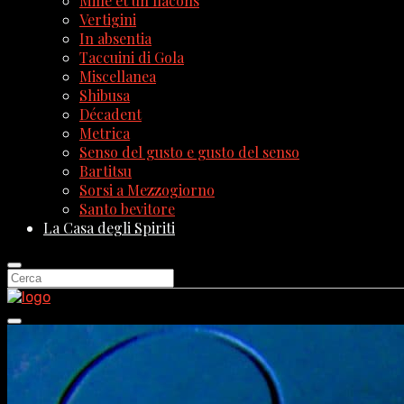
Mille et un flacons
Vertigini
In absentia
Taccuini di Gola
Miscellanea
Shibusa
Décadent
Metrica
Senso del gusto e gusto del senso
Bartitsu
Sorsi a Mezzogiorno
Santo bevitore
La Casa degli Spiriti