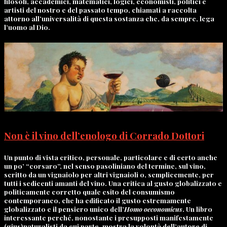
filosofi, accademici, matematici, logici, economisti, politici e
artisti del nostro e del passato tempo, chiamati a raccolta
attorno all’universalità di questa sostanza che, da sempre, lega
l’uomo al Dio.
Non è il vino dell’enologo di Corrado Dottori
Un punto di vista critico, personale, particolare e di certo anche
un po’ “corsaro”, nel senso pasoliniano del termine, sul vino,
scritto da un vignaiolo per altri vignaioli o, semplicemente, per
tutti i sedicenti amanti del vino. Una critica al gusto globalizzato e
politicamente corretto quale esito del consumismo
contemporaneo, che ha edificato il gusto estremamente
globalizzato e il pensiero unico dell’
Homo oeconomicus
. Un libro
interessante perché, nonostante i presupposti manifestamente
(gius)naturalisti da cui parte, mostra la volontà dell’autore di