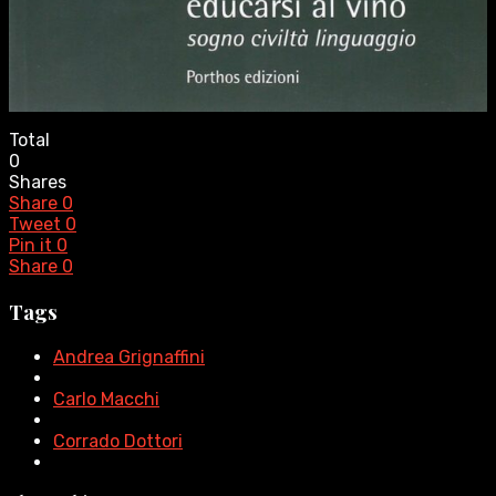
Total
0
Shares
Share
0
Tweet
0
Pin it
0
Share
0
Tags
Andrea Grignaffini
Carlo Macchi
Corrado Dottori