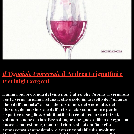
Il Vignaiolo Universale
di Andrea Grignaffini e
Pierluigi Gorgoni
L’anima più profonda del vino non è altro che l’uomo. Il vignaiolo
per la vigna, in prima istanza, che è solo un tassello del “grande
libro dell’umanità” al pari dello storico, del geografo, del
filosofo, del musicista o dell’artista, ciascuno nelle e per le
rispettive discipline. Ambiti tutti interrelati tra loro e intrisi,
volendo, anche di vino. Ecco dunque che questo libro disegna un
nuovo Umanesimo e, tramite il vino, vola ai confini della
conoscenza scomodando, e con encomiabile disinvoltura,