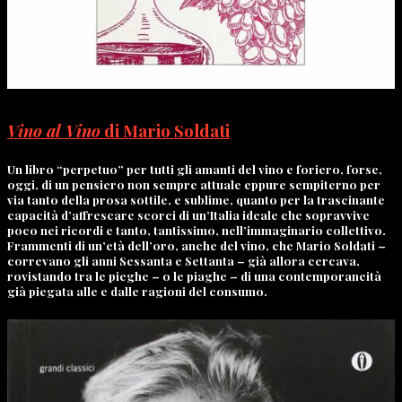
Vino al Vino
di Mario Soldati
Un libro “perpetuo” per tutti gli amanti del vino e foriero, forse,
oggi, di un pensiero non sempre attuale eppure sempiterno per
via tanto della prosa sottile, e sublime, quanto per la trascinante
capacità d’affrescare scorci di un’Italia ideale che sopravvive
poco nei ricordi e tanto, tantissimo, nell’immaginario collettivo.
Frammenti di un’età dell’oro, anche del vino, che Mario Soldati –
correvano gli anni Sessanta e Settanta – già allora cercava,
rovistando tra le pieghe – o le piaghe – di una contemporaneità
già piegata alle e dalle ragioni del consumo.