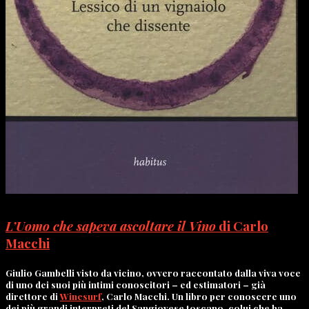
L’Uomo che sapeva ascoltare il Vino
di Carlo
Macchi
Giulio Gambelli visto da vicino, ovvero raccontato dalla viva voce
di uno dei suoi più intimi conoscitori – ed estimatori – già
direttore di
Winesurf
, Carlo Macchi. Un libro per conoscere uno
dei più grandi interpreti del Sangiovese toscano, colui che ha