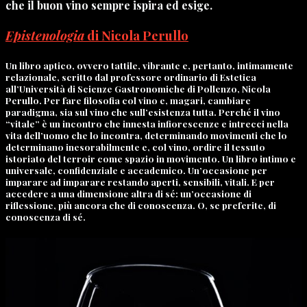
che il buon vino sempre ispira ed esige.
Epistenologia
di Nicola Perullo
Un libro aptico, ovvero tattile, vibrante e, pertanto, intimamente
relazionale, scritto dal professore ordinario di Estetica
all’Università di Scienze Gastronomiche di Pollenzo, Nicola
Perullo. Per fare filosofia col vino e, magari, cambiare
paradigma, sia sul vino che sull’esistenza tutta. Perché il vino
“vitale” è un incontro che innesta infiorescenze e intrecci nella
vita dell’uomo che lo incontra, determinando movimenti che lo
determinano inesorabilmente e, col vino, ordire il tessuto
istoriato del terroir come spazio in movimento. Un libro intimo e
universale, confidenziale e accademico. Un’occasione per
imparare ad imparare restando aperti, sensibili, vitali. E per
accedere a una dimensione altra di sé: un’occasione di
riflessione, più ancora che di conoscenza. O, se preferite, di
conoscenza di sé.