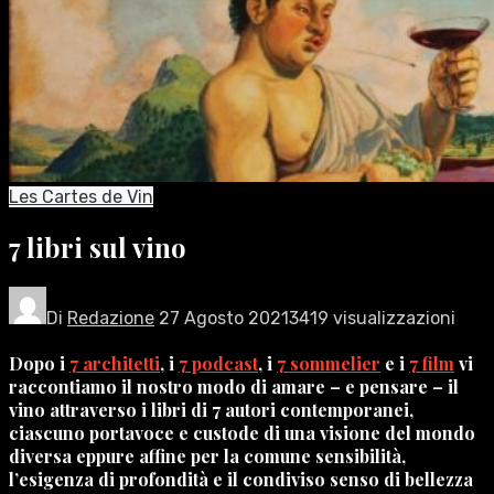
Les Cartes de Vin
7 libri sul vino
Di
Redazione
27 Agosto 2021
3419 visualizzazioni
Dopo i
7 architetti
, i
7 podcast
, i
7 sommelier
e i
7 film
vi
raccontiamo il nostro modo di amare – e pensare – il
vino attraverso i libri di 7 autori contemporanei,
ciascuno portavoce e custode di una visione del mondo
diversa eppure affine per la comune sensibilità,
l’esigenza di profondità e il condiviso senso di bellezza