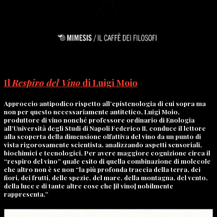
Il
Respiro del Vino
di Luigi Moio
Approccio antipodico rispetto all’epistenologia di cui sopra ma
non per questo necessariamente antitetico, Luigi Moio,
produttore di vino nonché professore ordinario di Enologia
all’Università degli Studi di Napoli Federico II, conduce il lettore
alla scoperta della dimensione olfattiva del vino da un punto di
vista rigorosamente scientista, analizzando aspetti sensoriali,
biochimici e tecnologici. Per avere maggiore cognizione circa il
“respiro del vino” quale esito di quella combinazione di molecole
che altro non è se non “la più profonda traccia della terra, dei
fiori, dei frutti, delle spezie, del mare, della montagna, del vento,
della luce e di tante altre cose che [il vino] nobilmente
rappresenta.”