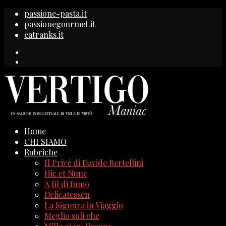
passione-pasta.it
passionegourmet.it
eatranks.it
Home
CHI SIAMO
Rubriche
Il Privé di Davide Bertellini
Hic et Nunc
A fil di fumo
Delicatessen
La Signora in Viaggio
Meglio soli che