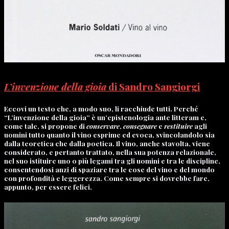
L’invenzione de
lla gioia
di Sandro Sangiorgi
Eccovi un testo che, a modo suo, li racchiude tutti. Perché
“L’invenzione della gioia” è un’epistenologia ante litteram e,
come tale, si propone di
conservare
,
consegnare
e
restituire
agli
uomini tutto quanto il vino esprime ed evoca, svincolandolo sia
dalla teoretica che dalla poetica. Il vino, anche stavolta, viene
considerato, e pertanto trattato, nella sua potenza relazionale,
nel suo istituire uno o più legami tra gli uomini e tra le discipline,
consentendosi anzi di spaziare tra le cose del vino e del mondo
con profondità e leggerezza. Come sempre si dovrebbe fare,
appunto, per essere felici.