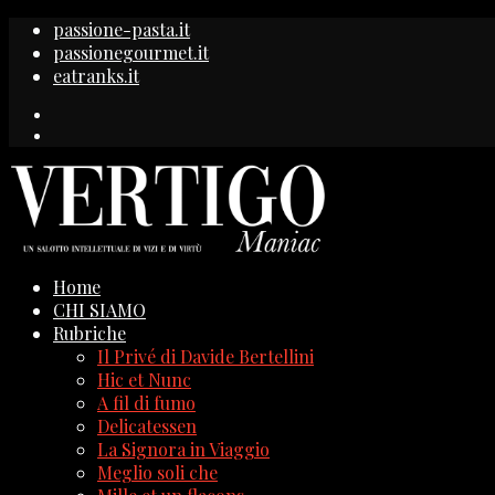
passione-pasta.it
passionegourmet.it
eatranks.it
Home
CHI SIAMO
Rubriche
Il Privé di Davide Bertellini
Hic et Nunc
A fil di fumo
Delicatessen
La Signora in Viaggio
Meglio soli che