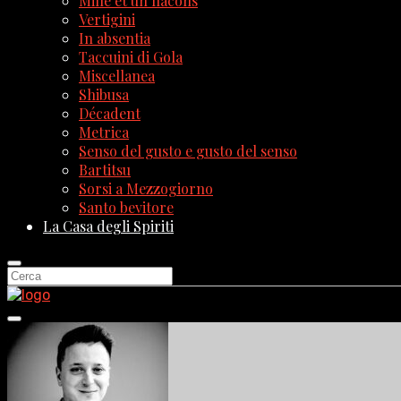
Mille et un flacons
Vertigini
In absentia
Taccuini di Gola
Miscellanea
Shibusa
Décadent
Metrica
Senso del gusto e gusto del senso
Bartitsu
Sorsi a Mezzogiorno
Santo bevitore
La Casa degli Spiriti