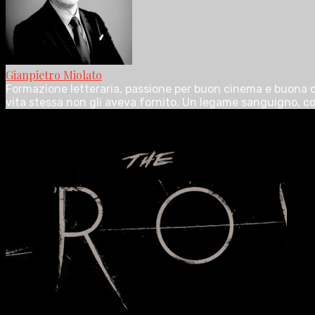
Gianpietro Miolato
Formazione letteraria, passione per buon cinema e buona cuc
vita stessa non gli aveva fornito. Un legame sanguigno, con 