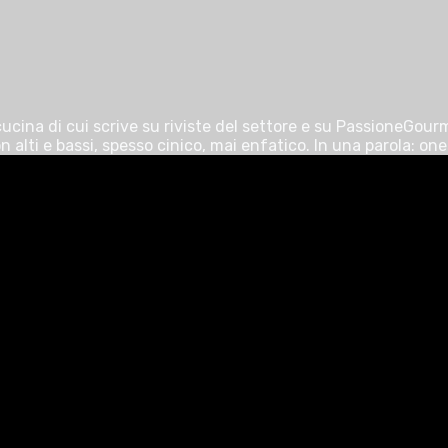
ina di cui scrive su riviste del settore e su PassioneGourme
alti e bassi, spesso cinico, mai enfatico. In una parola: one