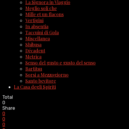
La Signora in Viaggio
Meglio soli che
Mille et un flacons
Vertigini
In absentia
Taccuini di Gola
Miscellanea
Shibusa
Décadent
Metrica
Senso del gusto e gusto del senso
Bartitsu
Sorsi a Mezzogiorno
Santo bevitore
La Casa degli Spiriti
Total
0
Share
0
0
0