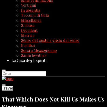
Mille et un flacons
Vertigini
In absentia
Taccuini di Gola
Miscellanea
Shibusa
Décadent
Metrica
Senso del gusto e gusto del senso
Bartitsu
Sorsi a Mezzogiorno
Santo bevitore
La Casa degli Spiriti
Travel
That Which Does Not Kill Us Makes Us
Stronger