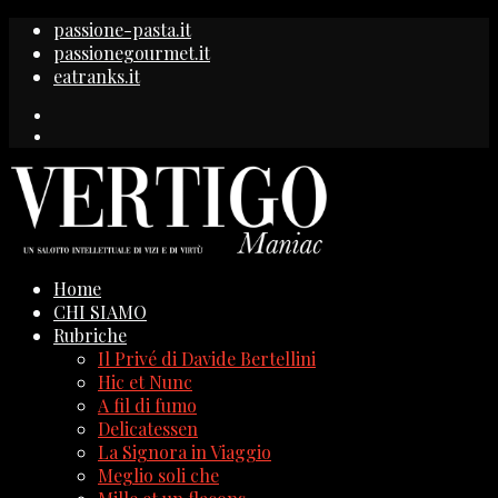
passione-pasta.it
passionegourmet.it
eatranks.it
Home
CHI SIAMO
Rubriche
Il Privé di Davide Bertellini
Hic et Nunc
A fil di fumo
Delicatessen
La Signora in Viaggio
Meglio soli che