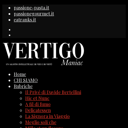
passione-pasta.it
passionegourmet.it
eatranks.it
Home
CHI SIAMO
Rubriche
Il Privé di Davide Bertellini
Hic et Nunc
A fil di fumo
Delicatessen
La Signora in Viaggio
Meglio soli che