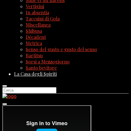
Mille et un flacons
Vertigini
In absentia
Taccuini di Gola
Miscellanea
Shibusa
Décadent
Metrica
Senso del gusto e gusto del senso
Bartitsu
Sorsi a Mezzogiorno
Santo bevitore
La Casa degli Spiriti