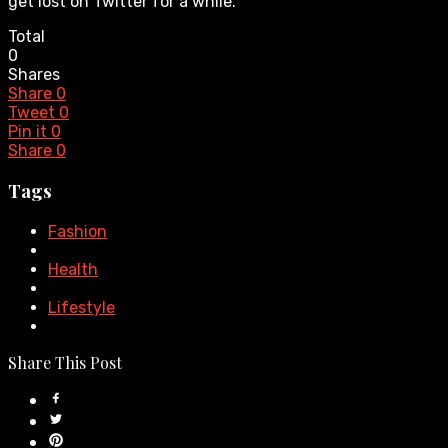
get lost on Twitter for a while.
Total
0
Shares
Share
0
Tweet
0
Pin it
0
Share
0
Tags
Fashion
Health
Lifestyle
Share This Post