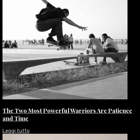
The Two Most Powerful Warriors Are Patience
and Time
Leggi tutto