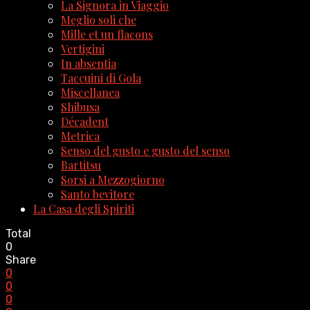
La Signora in Viaggio
Meglio soli che
Mille et un flacons
Vertigini
In absentia
Taccuini di Gola
Miscellanea
Shibusa
Décadent
Metrica
Senso del gusto e gusto del senso
Bartitsu
Sorsi a Mezzogiorno
Santo bevitore
La Casa degli Spiriti
Total
0
Share
0
0
0