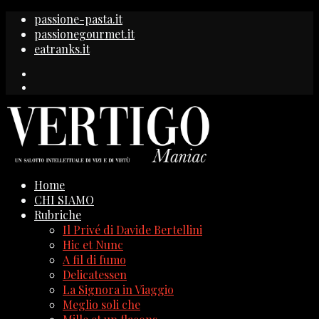
passione-pasta.it
passionegourmet.it
eatranks.it
Home
CHI SIAMO
Rubriche
Il Privé di Davide Bertellini
Hic et Nunc
A fil di fumo
Delicatessen
La Signora in Viaggio
Meglio soli che