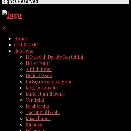
Rights Reserved
✕
Home
CHI SIAMO
Rubriche
Il Privé di Davide Bertellini
Hic et Nunc
A fil di fumo
Delicatessen
La Signora in Viaggio
Meglio soli che
Mille et un flacons
Vertigini
In absentia
Taccuini di Gola
Miscellanea
Shibusa
Décadent