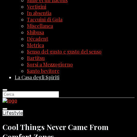
Mille et un flacons
Vertigini
In absentia
Taccuini di Gola
Miscellanea
Shibusa
Décadent
Metrica
Senso del gusto e gusto del senso
Bartitsu
Sorsi a Mezzogiorno
Santo bevitore
La Casa degli Spiriti
Lifestyle
Cool Things Never Came From
Comfort Zones