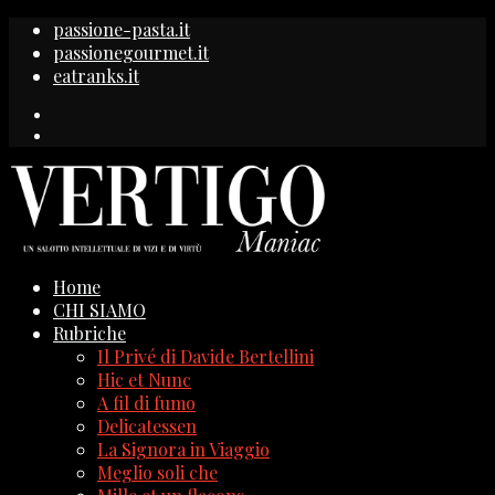
passione-pasta.it
passionegourmet.it
eatranks.it
Home
CHI SIAMO
Rubriche
Il Privé di Davide Bertellini
Hic et Nunc
A fil di fumo
Delicatessen
La Signora in Viaggio
Meglio soli che