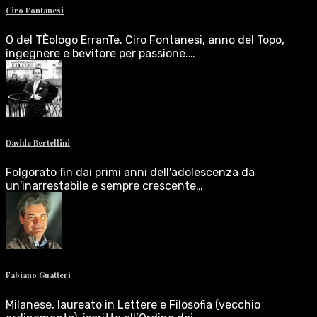
Ciro Fontanesi
O del TÈologo ErranTe. Ciro Fontanesi, anno del Topo,
ingegnere e bevitore per passione.…
Davide Bertellini
Folgorato fin dai primi anni dell'adolescenza da
un'inarrestabile e sempre crescente…
Fabiano Guatteri
Milanese, laureato in Lettere e Filosofia (vecchio