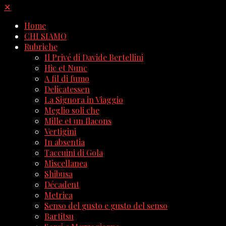
✕
Home
CHI SIAMO
Rubriche
Il Privé di Davide Bertellini
Hic et Nunc
A fil di fumo
Delicatessen
La Signora in Viaggio
Meglio soli che
Mille et un flacons
Vertigini
In absentia
Taccuini di Gola
Miscellanea
Shibusa
Décadent
Metrica
Senso del gusto e gusto del senso
Bartitsu