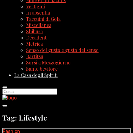
Mille et un flacons
Vertigini
In absentia
Taccuini di Gola
Miscellanea
Shibusa
Décadent
Metrica
Senso del gusto e gusto del senso
Bartitsu
Sorsi a Mezzogiorno
Santo bevitore
La Casa degli Spiriti
Tag: Lifestyle
Fashion