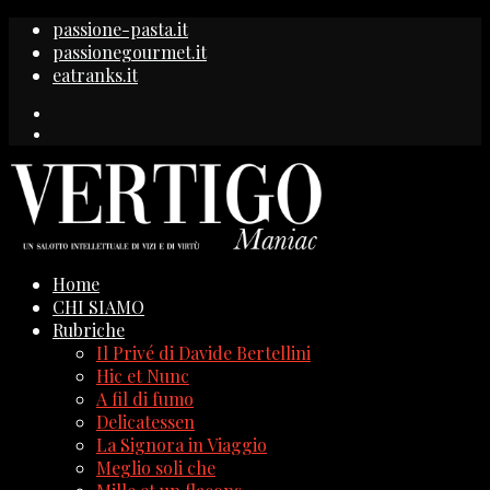
passione-pasta.it
passionegourmet.it
eatranks.it
Home
CHI SIAMO
Rubriche
Il Privé di Davide Bertellini
Hic et Nunc
A fil di fumo
Delicatessen
La Signora in Viaggio
Meglio soli che