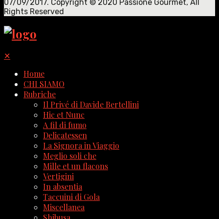
07/09/2017. Copyright © 2020 Passione Gourmet, All
Rights Reserved
✕
Home
CHI SIAMO
Rubriche
Il Privé di Davide Bertellini
Hic et Nunc
A fil di fumo
Delicatessen
La Signora in Viaggio
Meglio soli che
Mille et un flacons
Vertigini
In absentia
Taccuini di Gola
Miscellanea
Shibusa