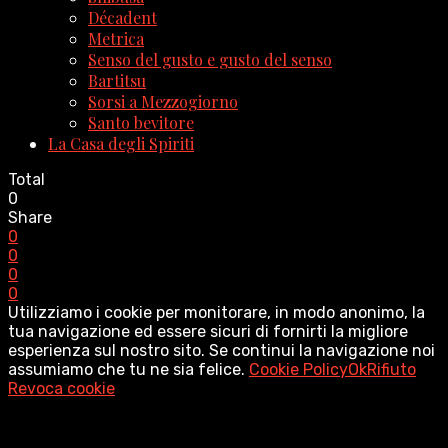
Décadent
Metrica
Senso del gusto e gusto del senso
Bartitsu
Sorsi a Mezzogiorno
Santo bevitore
La Casa degli Spiriti
Total
0
Share
0
0
0
0
Utilizziamo i cookie per monitorare, in modo anonimo, la
tua navigazione ed essere sicuri di fornirti la migliore
esperienza sul nostro sito. Se continui la navigazione noi
assumiamo che tu ne sia felice.
Cookie Policy
Ok
Rifiuto
Revoca cookie