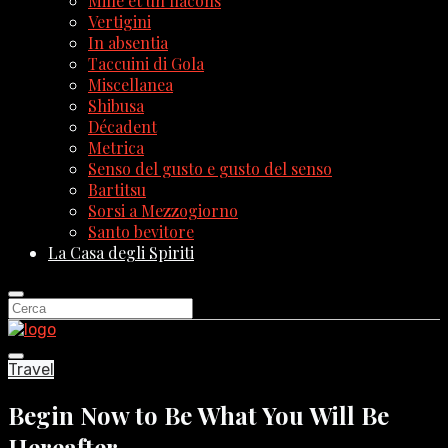
Mille et un flacons
Vertigini
In absentia
Taccuini di Gola
Miscellanea
Shibusa
Décadent
Metrica
Senso del gusto e gusto del senso
Bartitsu
Sorsi a Mezzogiorno
Santo bevitore
La Casa degli Spiriti
Travel
Begin Now to Be What You Will Be
Hereafter