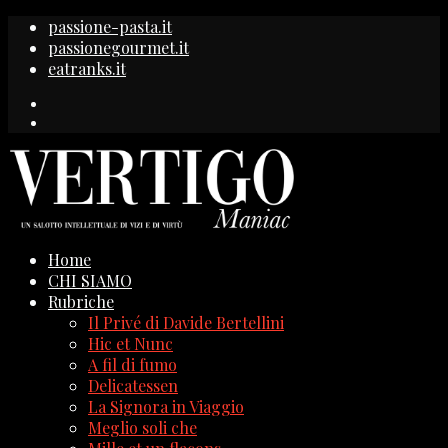
passione-pasta.it
passionegourmet.it
eatranks.it
Home
CHI SIAMO
Rubriche
Il Privé di Davide Bertellini
Hic et Nunc
A fil di fumo
Delicatessen
La Signora in Viaggio
Meglio soli che