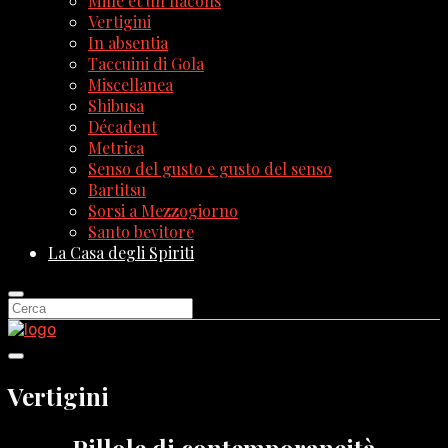
Mille et un flacons
Vertigini
In absentia
Taccuini di Gola
Miscellanea
Shibusa
Décadent
Metrica
Senso del gusto e gusto del senso
Bartitsu
Sorsi a Mezzogiorno
Santo bevitore
La Casa degli Spiriti
Vertigini
Pillole di contemporaneità