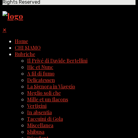
Rights Reserved
✕
Home
CHI SIAMO
Rubriche
Il Privé di Davide Bertellini
Hic et Nunc
A fil di fumo
Delicatessen
La Signora in Viaggio
Meglio soli che
Mille et un flacons
Vertigini
In absentia
Taccuini di Gola
Miscellanea
Shibusa