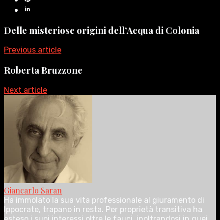
Delle misteriose origini dell’Acqua di Colonia
Previous article
Roberta Bruzzone
Next article
Giancarlo Saran
Ha immolato la sua vita professionale al giuramento di
Ippocrate, trapano in resta. Per proprietà transitiva ha
esteso i suoi interessi oltre le fauci, inoltrandosi in quei