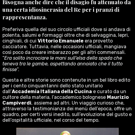
Bisogna anche dire che il disagio fu attenuato da
una certa idiosincrasia del Re per i pranzi di
rappresentanza.
Preferiva quella del suo circolo ufficiali dove si andava di
polenta, salumi e formaggi oltre che di selvaggina, lepri,
cinghiali, di cui
Vittorio Emanuele
era provetto
cacciatore. Tuttavia, nelle occasioni ufficiali, mangiava
così poco da creare imbarazzo per gli altri commensali.
“
Era solito incrociare le mani sull’elsa della spada che
teneva tra le gambe, aspettando annoiato che il tutto
finisse
”.
Questa e altre storie sono contenute in un bel libro edito
per i cento cinquantanni dello stato unitario
dall’
Accademia Italiana della Cucina
e curato da un
cultore della materia, l’accademico bolognese
Maurizio
Campiverdi
, assieme ad altri. Un viaggio curioso che,
attraverso la testimonianza dei menù dell’epoca, offre un
quadro, per certi versi inedito, sull’evoluzione del gusto e
dell’ospitalità ufficiale, nel corso del tempo.