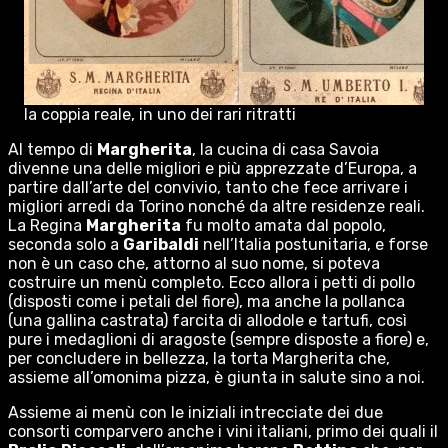
la coppia reale, in uno dei rari ritratti
Al tempo di
Margherita
, la cucina di casa Savoia
divenne una delle migliori e più apprezzate d’Europa, a
partire dall’arte del convivio, tanto che fece arrivare i
migliori arredi da Torino nonché da altre residenze reali.
La Regina
Margherita
fu molto amata dal popolo,
seconda solo a
Garibaldi
nell’Italia postunitaria, e forse
non è un caso che, attorno al suo nome, si poteva
costruire un menù completo. Ecco allora i petti di pollo
(disposti come i petali del fiore), ma anche la pollanca
(una gallina castrata) farcita di allodole e tartufi, così
pure i medaglioni di aragoste (sempre disposte a fiore) e,
per concludere in bellezza, la torta Margherita che,
assieme all’omonima pizza, è giunta in salute sino a noi.
Assieme ai menù con le iniziali intrecciate dei due
consorti comparvero anche i vini italiani, primo dei quali il