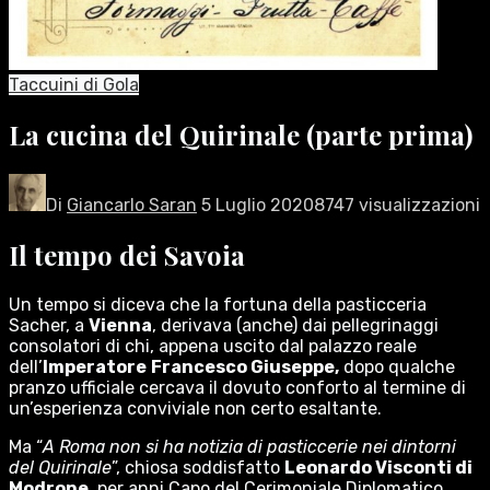
Taccuini di Gola
La cucina del Quirinale (parte prima)
Di
Giancarlo Saran
5 Luglio 2020
8747 visualizzazioni
Il tempo dei Savoia
Un tempo si diceva che la fortuna della pasticceria
Sacher, a
Vienna
, derivava (anche) dai pellegrinaggi
consolatori di chi, appena uscito dal palazzo reale
dell’
Imperatore
Francesco Giuseppe,
dopo qualche
pranzo ufficiale cercava il dovuto conforto al termine di
un’esperienza conviviale non certo esaltante.
Ma “
A Roma non si ha notizia di pasticcerie nei dintorni
del Quirinale
”, chiosa soddisfatto
Leonardo Visconti di
Modrone
, per anni Capo del Cerimoniale Diplomatico