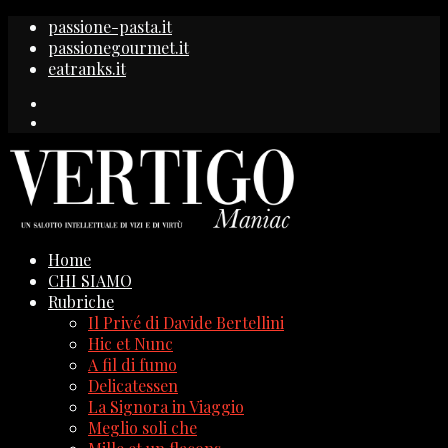
passione-pasta.it
passionegourmet.it
eatranks.it
Home
CHI SIAMO
Rubriche
Il Privé di Davide Bertellini
Hic et Nunc
A fil di fumo
Delicatessen
La Signora in Viaggio
Meglio soli che