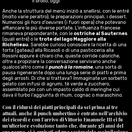
il brolio, oggi
Anche la struttura del menù iniziò a snellirsi, con le entré
(molto varie peraltro), le preparazioni principali, i dessert.
Numerosi gli
hors d’oeuvres
(i fuori opera) che potevano
affiancare le più diverse portate. L’influenza francese
rimaneva preponderante, con le
ostriche al Sauternes
(quali entré) o le
trote del lago Maggiore alla
Richelieau
. Sarebbe curioso conoscere la ricetta di una
torta (gateau) alla Ricasoli o di una pasticceria alla
Rossini eppure è chiaro che, queste corride caloriche,
oltre a propiziare la conversazione servivano anche
qualcos’altro come il
punch à la romaine
, una sorta di
pausa rigenerante dopo una lunga serie di piatti e prima
degli arrosti. Di che si trattava? Immaginate un sorbetto
gelato con infusi di agrumi, tè verde e zucchero,
assemblato poi con un impasto caldo di meringhe cui
dava il turbo l’aggiunta di rhum, cognac o maraschino.
Con il ridursi dei piatti principali da sei prima ai tre
attuali, anche il punch umbertino è entrato nell’archivio
dei ricordi e con l’arrivo di
Vittorio Emanuele III
ci fu
un’ulteriore evoluzione tanto che, durante gli anni del
suo regno, si è arrivati ad una sostanziale assimilazione