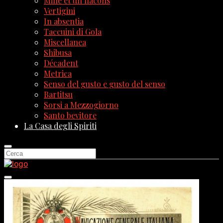
Mille et un flacons
Vertigini
In absentia
Taccuini di Gola
Miscellanea
Shibusa
Décadent
Metrica
Senso del gusto e gusto del senso
Bartitsu
Sorsi a Mezzogiorno
Santo bevitore
La Casa degli Spiriti