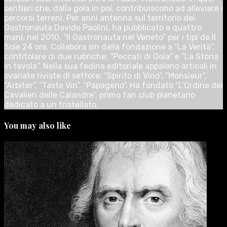
sentieri che, dalla gola in poi, contribuiscono ad alleviare i
percorsi terreni. Per anni antenna sul territorio del
Gastronauta Davide Paolini, ha pubblicato a quattro
mani, nel 2010, “Il Gastronauta nel Veneto” per i tipi de Il
Sole 24 ore. Collabora sin dalla fondazione a “La Verità”,
contitolare di due rubriche: “Peccati di Gola” e “La Storia
in tavola”. Nella sua fedina editoriale appaiono articoli in
svariate riviste di settore: “Spirito di Vino”, “Monsieur”,
“Arbiter”, “Taste Vin”. “Papageno”. Ha fondato “L’Ordine dei
Cavalieri delle Calandre”, primo fan club planetario
dedicato a un tristellato.
You may also like