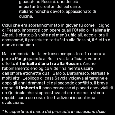
gioacchino Rossini, uno dei più
importanti creatori del bel canto
italiano nonché devoto, appassionato di
cucina.
Colui che era soprannominato in gioventù come il cigno
di Pesaro, impostosi con opere quali l’Otello o l’Italiana in
Algeri, è citato più volte nei menù ufficiali, ecco allora il
consommé, il prosciutto tartufato alla Rossini, il filetto di
manzo omonimo.
Ma la memoria del talentuoso compositore fu onorata
pure a Parigi quando al Re, in visita ufficiale, venne
offerto il
timballo d’anatra alla Rossini
. Anche
l’abbinamento enologico vide finalmente uscire
dall’ombra etichette quali Barolo, Barbaresco, Marsala e
molti altri. L’epilogo di casa Savoia volgeva al termine e,
dopo gli anni drammatici del secondo conflitto, il breve
regno di
Umberto II
poco concesse ai piaceri conviviali di
un Quirinale che si apprestava ad entrare nella storia
repubblicana con usi, riti e tradizioni in continua
evoluzione.
* In copertina, il menù del piroscafo in occasione della