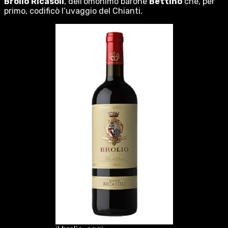
Brolio
Ricasoli
, dell’omonimo barone
Bettino
che, per
primo, codificò l’uvaggio del Chianti.