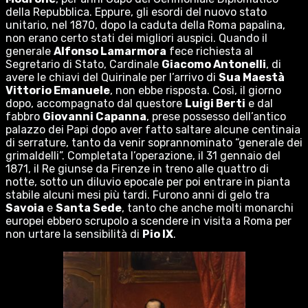
della Repubblica. Eppure, gli esordi del nuovo stato
unitario, nel 1870, dopo la caduta della Roma papalina,
non erano certo stati dei migliori auspici. Quando il
generale
Alfonso Lamarmora
fece richiesta al
Segretario di Stato, Cardinale
Giacomo Antonelli
, di
avere le chiavi del Quirinale per l’arrivo di
Sua Maestà
Vittorio Emanuele
, non ebbe risposta. Così, il giorno
dopo, accompagnato dal questore
Luigi Berti
e dal
fabbro
Giovanni Capanna
, prese possesso dell’antico
palazzo dei Papi dopo aver fatto saltare alcune centinaia
di serrature, tanto da venir soprannominato “generale dei
grimaldelli”. Completata l’operazione, il 31 gennaio del
1871, il Re giunse da Firenze in treno alle quattro di
notte, sotto un diluvio epocale per poi entrare in pianta
stabile alcuni mesi più tardi. Furono anni di gelo tra
Savoia
e
Santa Sede
, tanto che anche molti monarchi
europei ebbero scrupolo a scendere in visita a Roma per
non urtare la sensibilità di
Pio IX
.