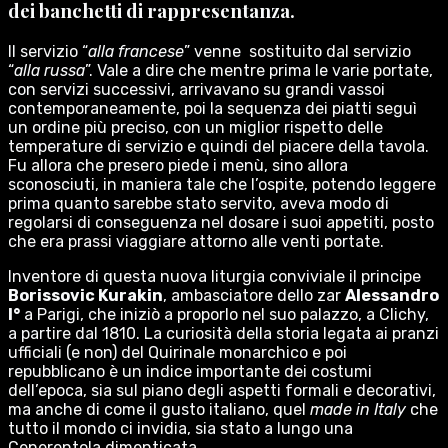
dei banchetti di rappresentanza.
Il servizio “
alla francese
” venne sostituito dal servizio
“
alla russa
”. Vale a dire che mentre prima le varie portate,
con servizi successivi, arrivavano su grandi vassoi
contemporaneamente, poi la sequenza dei piatti seguì
un ordine più preciso, con un miglior rispetto delle
temperature di servizio e quindi del piacere della tavola.
Fu allora che presero piede i menù, sino allora
sconosciuti, in maniera tale che l’ospite, potendo leggere
prima quanto sarebbe stato servito, aveva modo di
regolarsi di conseguenza nel dosare i suoi appetiti, posto
che era prassi viaggiare attorno alle venti portate.
Inventore di questa nuova liturgia conviviale il principe
Borissovic Kurakin
, ambasciatore dello zar
Alessandro
I°
a Parigi, che iniziò a proporlo nel suo palazzo, a Clichy,
a partire dal 1810. La curiosità della storia legata ai pranzi
ufficiali (e non) del Quirinale monarchico e poi
repubblicano è un indice importante dei costumi
dell’epoca, sia sul piano degli aspetti formali e decorativi,
ma anche di come il gusto italiano, quel
made in Italy
che
tutto il mondo ci invidia, sia stato a lungo una
Cenerentola dimenticata.