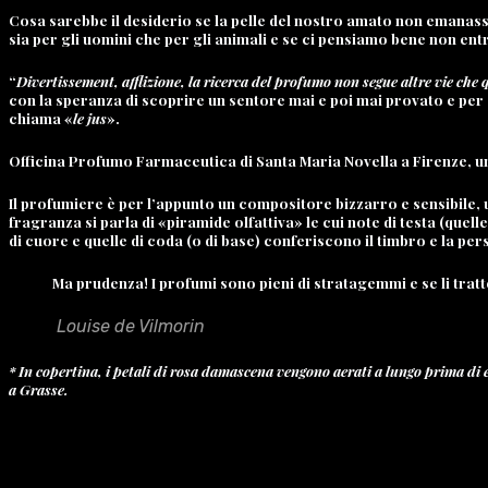
Cosa sarebbe il desiderio se la pelle del nostro amato non emanass
sia per gli uomini che per gli animali e se ci pensiamo bene non 
“
Divertissement, afflizione, la ricerca del profumo non segue altre vie che 
con la speranza di scoprire un sentore mai e poi mai provato e per s
chiama «
le jus
».
Officina Profumo Farmaceutica di Santa Maria Novella a Firenze, una 
Il profumiere è per l’appunto un compositore bizzarro e sensibile
fragranza si parla di «piramide olfattiva» le cui note di testa (qu
di cuore e quelle di coda (o di base) conferiscono il timbro e la per
Ma prudenza! I profumi sono pieni di stratagemmi e se li tratt
Louise de Vilmorin
* In copertina, i petali di rosa damascena vengono aerati a lungo prima di es
a Grasse.