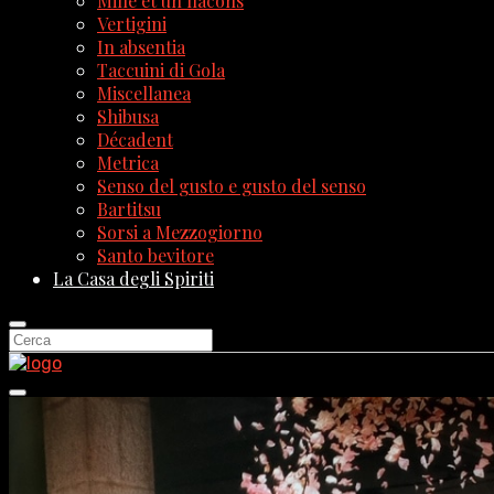
Mille et un flacons
Vertigini
In absentia
Taccuini di Gola
Miscellanea
Shibusa
Décadent
Metrica
Senso del gusto e gusto del senso
Bartitsu
Sorsi a Mezzogiorno
Santo bevitore
La Casa degli Spiriti