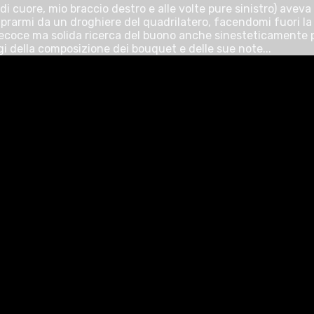
i cuore, mio braccio destro e alle volte pure sinistro) aveva
rmi da un droghiere del quadrilatero, facendomi fuori la p
a precoce ma solida ricerca del buono anche sinesteticamente
gi della composizione dei bouquet e delle sue note...