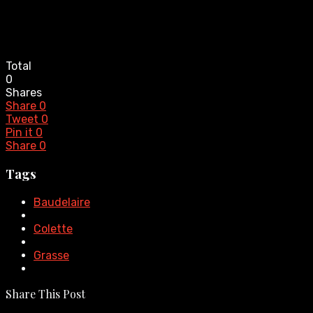
Total
0
Shares
Share
0
Tweet
0
Pin it
0
Share
0
Tags
Baudelaire
Colette
Grasse
Share This Post