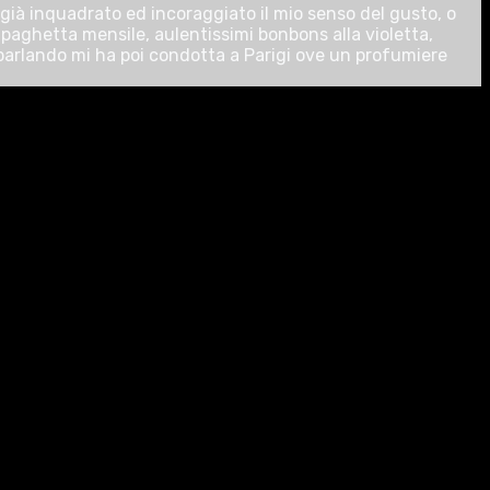
 già inquadrato ed incoraggiato il mio senso del gusto, o
aghetta mensile, aulentissimi bonbons alla violetta,
 parlando mi ha poi condotta a Parigi ove un profumiere