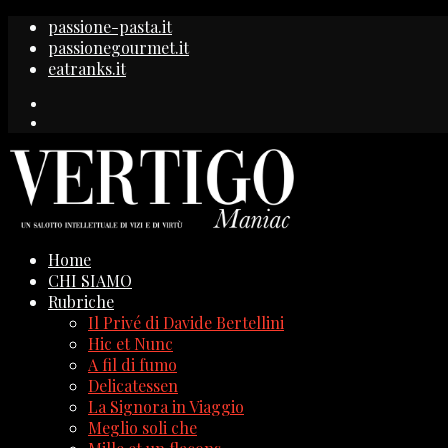
passione-pasta.it
passionegourmet.it
eatranks.it
Home
CHI SIAMO
Rubriche
Il Privé di Davide Bertellini
Hic et Nunc
A fil di fumo
Delicatessen
La Signora in Viaggio
Meglio soli che