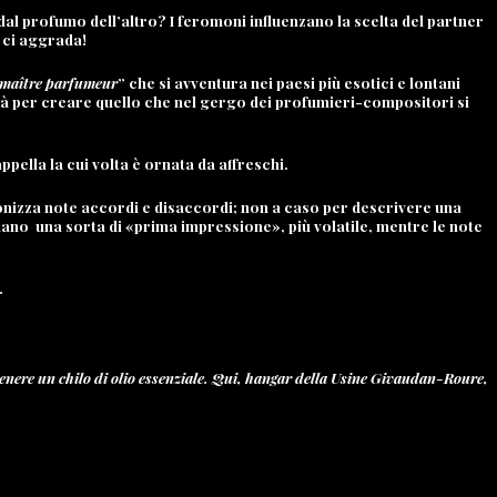
l profumo dell’altro? I feromoni influenzano la scelta del partner
n ci aggrada!
maître parfumeur
” che si avventura nei paesi più esotici e lontani
lità per creare quello che nel gergo dei profumieri-compositori si
pella la cui volta è ornata da affreschi.
onizza note accordi e disaccordi; non a caso per descrivere una
onano una sorta di «prima impressione», più volatile, mentre le note
…
tenere un chilo di olio essenziale. Qui, hangar della Usine Givaudan-Roure,