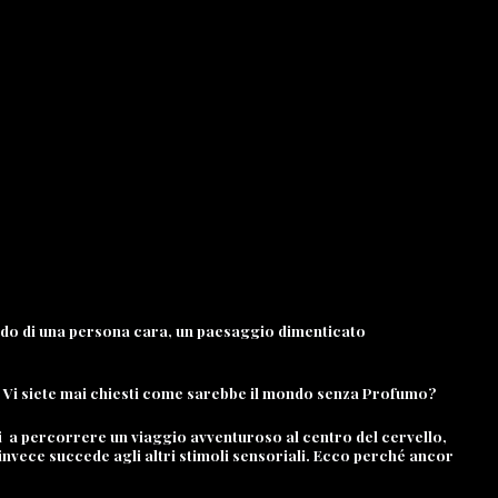
ordo di una persona cara, un paesaggio dimenticato
li… Vi siete mai chiesti come sarebbe il mondo senza Profumo?
si a percorrere un viaggio avventuroso al centro del cervello,
invece succede agli altri stimoli sensoriali. Ecco perché ancor