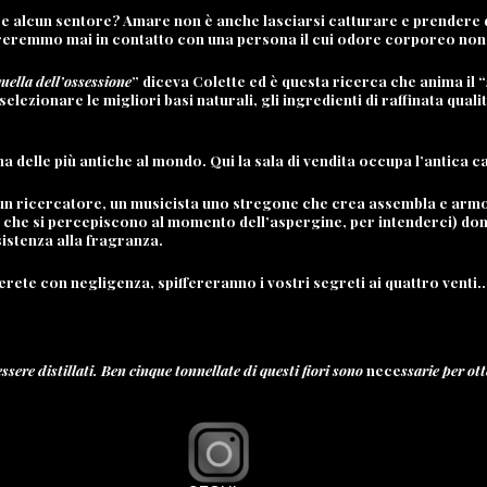
e alcun sentore? Amare non è anche lasciarsi catturare e prendere da
entreremmo mai in contatto con una persona il cui odore corporeo no
quella dell’ossessione
” diceva Colette ed è questa ricerca che anima il “
elezionare le migliori basi naturali, gli ingredienti di raffinata qua
delle più antiche al mondo. Qui la sala di vendita occupa l’antica cap
, un ricercatore, un musicista uno stregone che crea assembla e arm
elle che si percepiscono al momento dell’aspergine, per intenderci) d
sistenza alla fragranza.
erete con negligenza, spiffereranno i vostri segreti ai quattro venti
sere distillati. Ben cinque tonnellate di questi fiori sono
nece
ssarie per ot