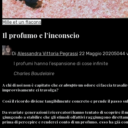
Mille et un flacons
Il profumo e l’inconscio
Di
Alessandra Vittoria Pegrassi
22 Maggio 2020
5044 v
I profumi hanno l’espansione di cose infinite
Charles Baudelaire
A chi di noi non è capitato che
ex abrupto
un odore ci faccia trasali
improvvisamente ci travolga?
Così il ricordo diviene tangibilmente concreto e prende il passo su
Da svariate generazioni i ricercatori hanno tentato di scoprire il 
giungendo a stabilire che gli stimoli olfattivi raggiungono diretta
prima di percepire e renderci conto di un profumo, esso ha già con