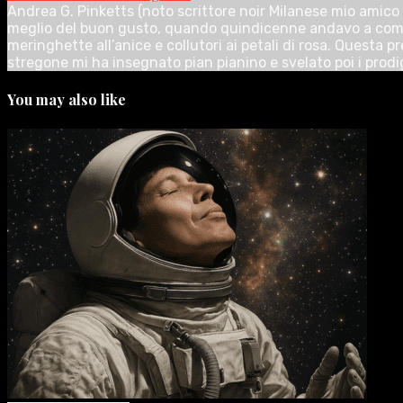
Andrea G. Pinketts (noto scrittore noir Milanese mio amico d
meglio del buon gusto, quando quindicenne andavo a compra
meringhette all’anice e collutori ai petali di rosa. Quest
stregone mi ha insegnato pian pianino e svelato poi i prodi
You may also like