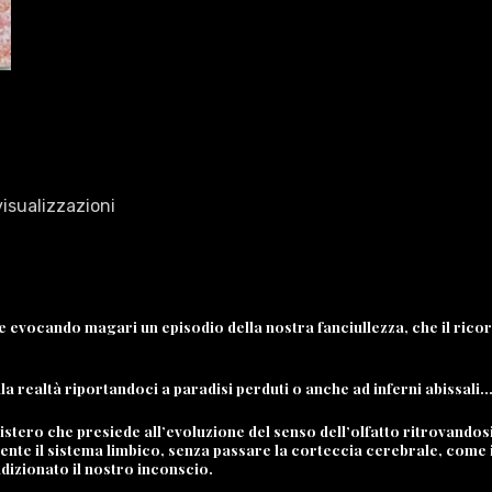
isualizzazioni
re evocando magari un episodio della nostra fanciullezza, che il ric
lla realtà riportandoci a paradisi perduti o anche ad inferni abissa
mistero che presiede all’evoluzione del senso dell’olfatto ritrovando
mente il sistema limbico, senza passare la corteccia cerebrale, come 
dizionato il nostro inconscio.