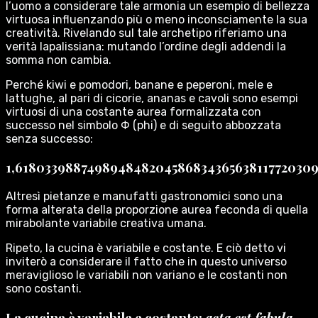
l’uomo a considerare tale armonia un esempio di bellezza
virtuosa influenzando più o meno inconsciamente la sua
creatività. Rivelando sul tale archetipo riferiamo una
verità lapalissiana: mutando l’ordine degli addendi la
somma non cambia.
Perché kiwi e pomodori, banane e peperoni, mele e
lattughe, al pari di cicorie, ananas e cavoli sono esempi
virtuosi di una costante aurea formalizzata con
successo nel simbolo Φ (phi) e di seguito abbozzata
senza successo:
1,61803398874989484820458683436563811772030
Altresì pietanze e manufatti gastronomici sono una
forma alterata della proporzione aurea feconda di quella
mirabolante variabile creativa umana.
Ripeto, la cucina è variabile e costante. E ciò detto vi
inviterò a considerare il fatto che in questo universo
meraviglioso le variabili non variano e le costanti non
sono costanti.
La cucina è variabile e costante:
acta est fabula.