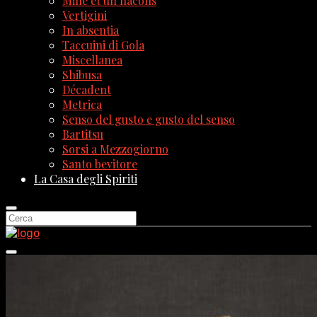
Mille et un flacons
Vertigini
In absentia
Taccuini di Gola
Miscellanea
Shibusa
Décadent
Metrica
Senso del gusto e gusto del senso
Bartitsu
Sorsi a Mezzogiorno
Santo bevitore
La Casa degli Spiriti