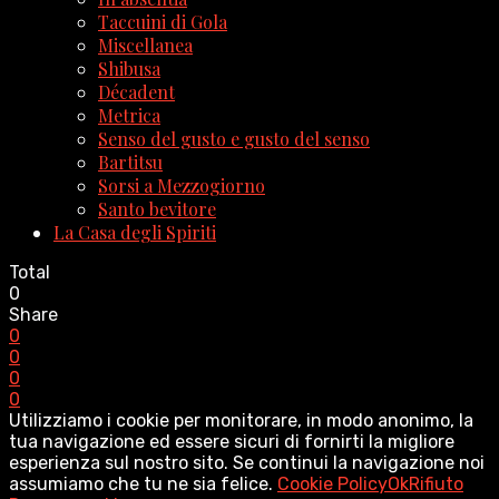
Taccuini di Gola
Miscellanea
Shibusa
Décadent
Metrica
Senso del gusto e gusto del senso
Bartitsu
Sorsi a Mezzogiorno
Santo bevitore
La Casa degli Spiriti
Total
0
Share
0
0
0
0
Utilizziamo i cookie per monitorare, in modo anonimo, la
tua navigazione ed essere sicuri di fornirti la migliore
esperienza sul nostro sito. Se continui la navigazione noi
assumiamo che tu ne sia felice.
Cookie Policy
Ok
Rifiuto