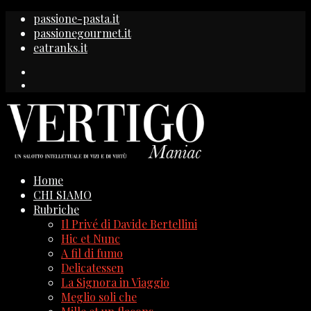
passione-pasta.it
passionegourmet.it
eatranks.it
Home
CHI SIAMO
Rubriche
Il Privé di Davide Bertellini
Hic et Nunc
A fil di fumo
Delicatessen
La Signora in Viaggio
Meglio soli che