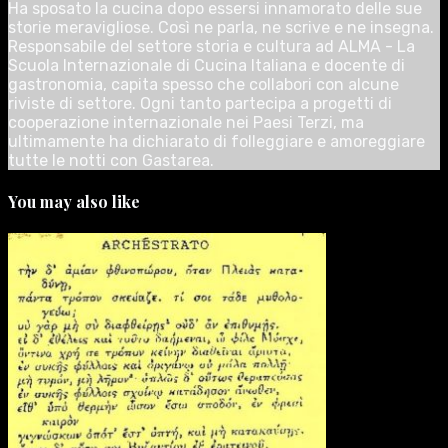
Ha sposato la cucina dopo essersi innamorato delle sue
storie meravigliose. Così ne parla, ne scrive e ne insegna.
Responsabile del settore storia e cultura ad ALMA - La
Scuola Internazionale di Cucina Italiana e docente di
gastronomia, capita spesso che collabori con alcune
riviste di settore. Ogni tanto partecipa a progetti di
cooperazione internazionale nei Paesi Terzi, ma
ultimamente ha dichiarato di folleggiare e amoreggiare
tutte le notti con Gastarea.
You may also like