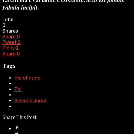
Fabula incipit.
Total
0
Shares
Share
0
Tweet
0
Pin it
0
Share
0
Tags
Hic et nunc
Phi
Sezione aurea
Share This Post