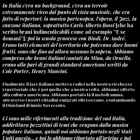
In Italia c’era un background, c’era un terroir
estremamente ricco dal punto di vista musicale, che era
fatto di repertori: la musica partenopea, l’opera, il Jazz, la
canzone italiana, soprattutto Carlo Alberto Rossi
[che ha
scritto brani indimenticabili come ad esempio “E se
domani”
]
; poi la scuola genovese con Bindi, De André.
Erano tutti elementi del territorio che potevano dare buoni
frutti, sono che fino ad allora nessuno lo sapeva. Abbiamo
compreso che brani italiani cantati da Mina, da Ornella,
erano alla pari di grandi standard americani scritti da
Cole Porter, Henry Mancini.
Finalmente il Jazz italiano metteva radici nella nostra ricchezza
repertoriale che è poi quella che a nostra volta, abbiamo offerto
alla cultura americana.
Abbiamo portato là il
melodramma,
attraverso i nostri cittadini emigrati oltreoceano, contaminando
il Dixieland di inizio Novecento.
Ci sono mille riferimenti alla tradizione del sud Italia,
addirittura pezzettini di temi che vengono dalla musica
popolare italiana, quindi noi abbiamo portato negli Stati
Uniti questo… e poi lo abbiamo riportato all’origine e poi