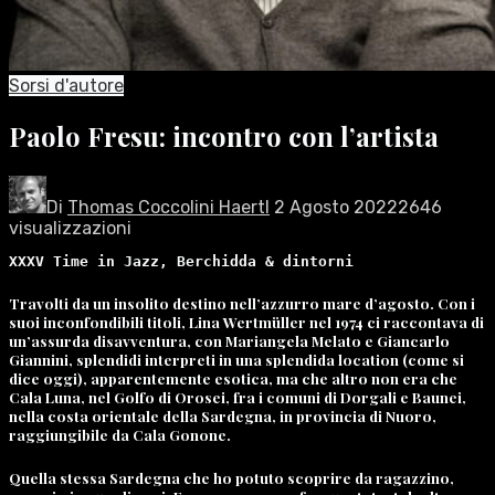
Sorsi d'autore
Paolo Fresu: incontro con l’artista
Di
Thomas Coccolini Haertl
2 Agosto 2022
2646
visualizzazioni
XXXV Time in Jazz, Berchidda & dintorni
Travolti da un insolito destino nell’azzurro mare d’agosto. Con i
suoi inconfondibili titoli, Lina Wertmüller nel 1974 ci raccontava di
un’assurda disavventura, con Mariangela Melato e Giancarlo
Giannini, splendidi interpreti in una splendida location (come si
dice oggi), apparentemente esotica, ma che altro non era che
Cala Luna, nel Golfo di Orosei, fra i comuni di Dorgali e Baunei,
nella costa orientale della Sardegna, in provincia di Nuoro,
raggiungibile da Cala Gonone.
Quella stessa Sardegna che ho potuto scoprire da ragazzino,