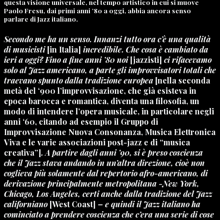
questa visione universale, nel tempo artistico in cui si muove
Paolo Fresu, dai primi anni ’80 a oggi, abbia ancora senso
parlare di Jazz italiano.
Secondo me ha un senso. Innanzi tutto ora c’è una qualità
di musicisti
[in Italia]
incredibile. Che cosa è cambiato da
ieri a oggi? Fino a fine anni ’80 noi
[jazzisti]
ci rifacevamo
solo al Jazz americano, a parte gli improvvisatori totali che
traevano spunto dalla tradizione europea
[
nella seconda
metà
del ‘900 l’improvvisazione,
che già esisteva in
epoca barocca e romantica,
diventa una filosofia, un
modo di intendere l’opera musicale, in particolare negli
anni ‘60, citando ad esempio il Gruppo di
Improvvisazione Nuova Consonanza, Musica Elettronica
Viva e le varie associazioni post-jazz e di “musica
creativa”]
. A partire dagli anni ’90, si è preso coscienza
che il Jazz stava andando in un’altra direzione, cioè non
coglieva più solamente dal repertorio afro-americano, di
derivazione principalmente metropolitana -New York,
Chicago, Los Angeles, certi anche dalla tradizione del Jazz
californiano
[West Coast]
– e quindi il Jazz italiano ha
cominciato a prendere coscienza che c’era una serie di cose