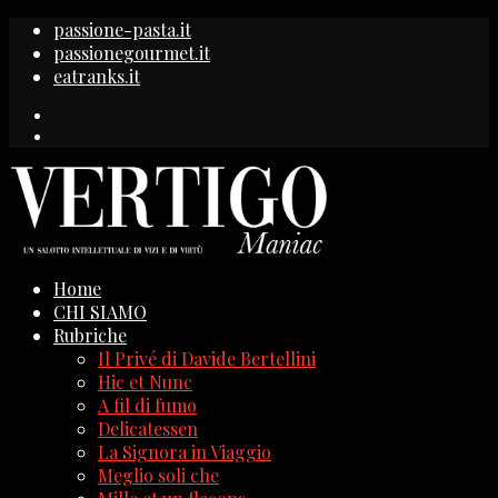
passione-pasta.it
passionegourmet.it
eatranks.it
Home
CHI SIAMO
Rubriche
Il Privé di Davide Bertellini
Hic et Nunc
A fil di fumo
Delicatessen
La Signora in Viaggio
Meglio soli che