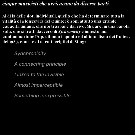
cinque musicisti che arrivavano da diverse parti.
Al di là delle doti individuali, quello che ha determinato tutta la
vitalità e la longevità del Quintet è soprattutto una grande
capacità umana, che poi traspare dal vivo. Mi pare, in una parola
sola, che si tratti davvero di
Sychronicity
e innesto una
contaminazione Pop, citando il quinto ed ultimo disco dei Police,
del 1983, con i testi a tratti criptici di Sting:
Synchronicity
A connecting principle
Linked to the invisible
Almost imperceptible
Something inexpressible
C’È PROBABILMENTE UN’INVISIBILE FORZA DI COESIONE
CHE SCATURISCE PROPRIO DALLO STARE INSIEME E
SUONARE INSIEME. E POI SUONARE ANCORA. E CRESCERE
INSIEME.