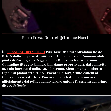
Paolo Fresu Quintet @ThomasHaertl
È il
FRANCIACORTA BOSIO
Pas Dosé Riserva “Girolamo Bosio”
DOCG dalla lunga sosta sui lieviti. Unitamente a un’immancabile
punta di Parmigiano Reggiano di 48 mesi, selezione Nonno
Contadino (Reggio Emilia). E iniziamo proprio da lì, dal quintetto
Jazz più longevo d’Italia. Anzi d’Europa. Sicuramente. Roberto
Cipelli al pianoforte, Tino Tracanna al Sax, Attilio Zanchi al
Contrabbasso ed Ettore Fioravanti alla batteria, sono assieme
ufficialmente dal 1984, quando la loro unione fu sancita dal primo
disco,
Ostinato
.