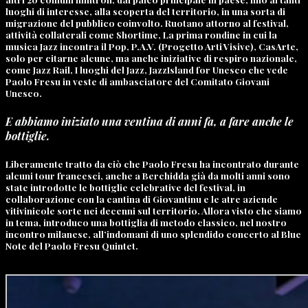
luoghi di interesse, alla scoperta del territorio, in una sorta di
migrazione del pubblico coinvolto. Ruotano attorno al festival,
attività collaterali come Shortime, La prima rondine in cui la
musica Jazz incontra il Pop, P.A.V. (Progetto Arti Visive), CasArte,
solo per citarne alcune, ma anche iniziative di respiro nazionale,
come Jazz Rail, I luoghi del Jazz, JazzIsland for Unesco che vede
Paolo Fresu in veste di ambasciatore del Comitato Giovani
Unesco.
E abbiamo iniziato una ventina di anni fa, a fare anche le
bottiglie.
Liberamente tratto da ciò che Paolo Fresu ha incontrato durante
alcuni tour francesci, anche a Berchidda già da molti anni sono
state introdotte le bottiglie celebrative del festival, in
collaborazione con la cantina di Giovantinu e le atre aziende
vitivinicole sorte nei decenni sul territorio. Allora visto che siamo
in tema, introduco una bottiglia di metodo classico, nel nostro
incontro milanese, all’indomani di uno splendido concerto al Blue
Note del Paolo Fresu Quintet.