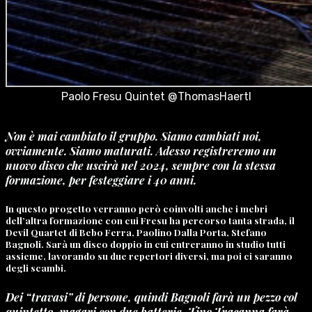
Paolo Fresu Quintet @ThomasHaertl
Non è mai cambiato il gruppo. Siamo cambiati noi,
ovviamente. Siamo maturati. Adesso registreremo un
nuovo disco che uscirà nel 2024, sempre con la stessa
formazione, per festeggiare i 40 anni.
In questo progetto verranno però coinvolti anche i mebri
dell’altra formazione con cui Fresu ha percorso tanta strada, il
Devil Quartet di Bebo Ferra, Paolino Dalla Porta, Stefano
Bagnoli. Sarà un disco doppio in cui entreranno in studio tutti
assieme, lavorando su due repertori diversi, ma poi ci saranno
degli scambi.
Dei “travasi” di persone, quindi Bagnoli farà un pezzo col
quintetto, magari con due batterie, Tino Tracanna farà