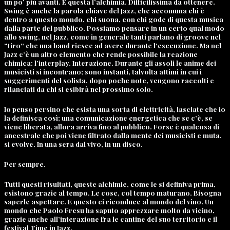
un po’ più avanti. È questa l’alchimia. Difficilissima da ottenere.
Swing è anche la parola chiave del Jazz, che accomuna chi è
dentro a questo mondo, chi suona, con chi gode di questa musica
dalla parte del pubblico. Possiamo pensare in un certo qual modo
allo swing, nel Jazz, come in generale tanti parlano di groove nel
“tiro” che una band riesce ad avere durante l’esecuzione. Ma nel
Jazz c’è un altro elemento che rende possibile la reazione
chimica: l’interplay. Interazione. Durante gli assoli le anime dei
musicisti si incontrano; sono instanti, talvolta attimi in cui i
suggerimenti del solista, dopo poche note, vengono raccolti e
rilanciati da chi si esibirà nel prossimo solo.
Io penso persino che esista una sorta di elettricità, lasciate che io
la definisca così; una comunicazione energetica che se c’è, se
viene liberata, allora arriva fino al pubblico. Forse è qualcosa di
ancestrale che poi viene filtrato dalla mente dei musicisti e muta,
si evolve. In una sera dal vivo, in un disco.
Per sempre.
Tutti questi risultati, queste alchimie, come le si definiva prima,
esistono grazie al tempo. Le cose, col tempo maturano. Bisogna
saperle aspettare. E questo ci riconduce al mondo del vino. Un
mondo che Paolo Fresu ha saputo apprezzare molto da vicino,
grazie anche all’interazione fra le cantine del suo territorio e il
festival Time in Jazz.