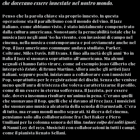
che dovevano essere innestate nel nostro mondo.
Penso che la parola chiave sia proprio innesto. In questa
operazione sta il parallelismo con il mondo del vino. Il Jazz
italiano, come abbiamo visto, è stato inizialmente compenetrato
dalla cultura americana. Nonostante la permeabilità totale che la
musica Jazz negli anni ’60 ha vissuto, con invasioni di campo nel
cinema, nella musica contemporanea e poi ovviamente anche nel
Pop, il Jazz americano comunque andava studiato. Parker,
Coltrane, Miles Davis. Bill Evans. E fino alla metà degli anni ’80 in
Italia il Jazz si suonava soprattutto all’americana. Ma alcuni
segnali ci hanno fatto virare, come ad esempio Joao Gilberto che
interpretò
Estate
, di Bruno Martino. Allora anche gli artisti Jazz
italiani, seppure pochi, iniziavano a collaborare con i musicisti
Pop, soprattutto per le registrazioni dei dischi. Senza che venisse
meno quell’aura di tristezza che voleva caratterizzarne il profilo,
come di un essere in eterna sofferenza, Il Jazzista, per essere
tale, doveva insomma risultare un’anima in pena. C’erano quelli
che suonavano il Bop, quelli che si davano al Free Jazz, i musicisti
che suonavano musica aleatoria della scuola di Darmstadt. C’era
di tutto, ma erano mondi molto separati. Si diceva del cinema,
pensiamo solo alla collaborazione fra Chet Baker e Piero
Umiliani per la colonna sonora del film
Audace colpo dei soliti ignoti
,
di Nanni Loy del 1959. Musicisti con collaborazioni in tutti i campi,
come il pianista Renato Sellani.