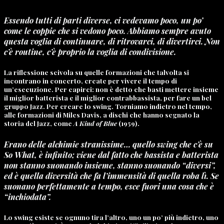
Essendo tutti di parti diverse, ci vedevamo poco, un po’
come le coppie che si vedono poco. Abbiamo sempre avuto
questa voglia di continuare, di ritrovarci, di divertirci. Non
c’è routine, c’è proprio la voglia di condivisione.
La riflessione scivola su quelle formazioni che talvolta si
incontrano in concerto, create per vivere il tempo di
un’esecuzione. Per capirci: non è detto che basti mettere insieme
il miglior batterista e il miglior contrabbassista, per fare un bel
gruppo Jazz. Per creare lo swing. Torniamo indietro nel tempo,
alle formazioni di Miles Davis, a dischi che hanno segnato la
storia del Jazz, come
A Kind of Blue
(1959).
Erano delle alchimie stranissime… quello swing che c’è su
So What, è infinito; viene dal fatto che bassista e batterista
non stanno suonando insieme, stanno suonando “diversi”,
ed è quella diversità che fa l’immensità di quella roba lì. Se
suonano perfettamente a tempo, esce fuori una cosa che è
“inchiodata”.
Lo swing esiste se ognuno tira l’altro, uno un po’ più indietro, uno