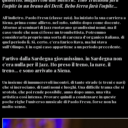
l’ospite in un brano dei Devil, Bebo Ferra farà l’ospite…
All’indietro, Paolo Fresu (classe 1961), ha iniziato la sua carriera a
Siena, prima come allievo, nel 1980, subito dopo come docente.
Attorno ai seminari di Jazz ruotavano grandissimi nomi, ma il
caso vuole che non ci fosse un trombettista. Potremmo
considerarla proprio una sorta di carenza d’organico italiana, di
quel periodo lì. Sì, certo, c’era Enrico Rava, ma lui stava
sull’Olimpo. E in ogni caso appartiene a un periodo precedente.
Partivo dalla Sardegna giovanissimo, in Sardegna non
c’era nulla per il Jazz. Ho preso il treno, la nave, il
treno… e sono arrivato a Siena.
Un insieme di innumerevoli incontri, di tante strade (e treni e navi)
che si incrociano, di tanti nomi e luoghi. Una difficile trama che si
srotola, che poi rende possibile, anno dopo anno, una vita
artistica così intensa. Provare quindi a condensare in queste
poche righe l’universo musicale di Paolo Fresu, forse non ha
molto senso.