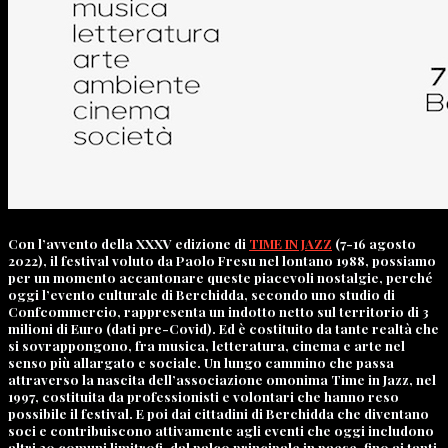
Con l’avvento della XXXV edizione di
TIME IN JAZZ
(7-16 agosto
2022), il festival voluto da Paolo Fresu nel lontano 1988, possiamo
per un momento accantonare queste piacevoli nostalgie, perché
oggi l’evento culturale di Berchidda, secondo uno studio di
Confcommercio, rappresenta un indotto netto sul territorio di 3
milioni di Euro (dati pre-Covid). Ed è costituito da tante realtà che
si sovrappongono, fra musica, letteratura, cinema e arte nel
senso più allargato e sociale. Un lungo cammino che passa
attraverso la nascita dell’associazione omonima Time in Jazz, nel
1997, costituita da professionisti e volontari che hanno reso
possibile il festival. E poi dai cittadini di Berchidda che diventano
soci e contribuiscono attivamente agli eventi che oggi includono
altri 20 comuni limitrofi, dal palco principale in paese, fino ai tanti