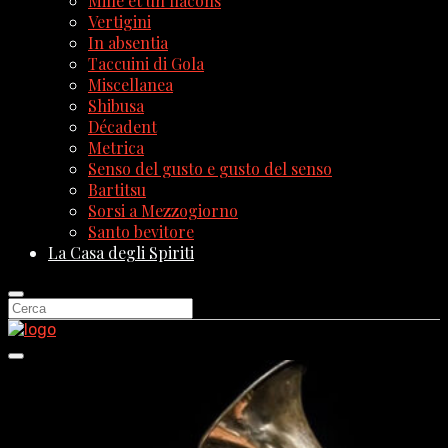
Mille et un flacons
Vertigini
In absentia
Taccuini di Gola
Miscellanea
Shibusa
Décadent
Metrica
Senso del gusto e gusto del senso
Bartitsu
Sorsi a Mezzogiorno
Santo bevitore
La Casa degli Spiriti