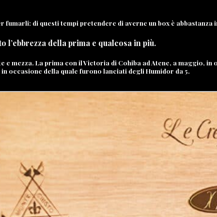
 fumarli: di questi tempi pretendere di averne un box è abbastanza
 l’ebbrezza della prima e qualcosa in più.
te e mezza. La prima con il Victoria di Cohiba ad Atene, a maggio, i
 in occasione della quale furono lanciati degli Humidor da 5.