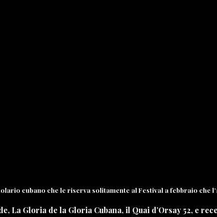
itolario cubano che le riserva solitamente al Festival a febbraio che 
e, La Gloria de la Gloria Cubana, il Quai d’Orsay 52, e rec