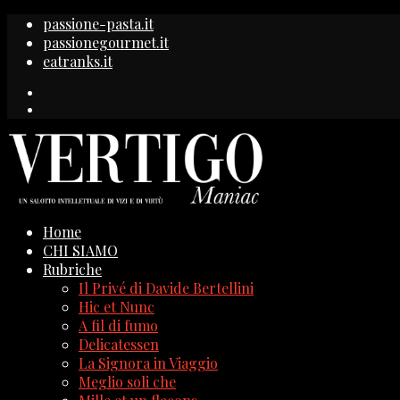
passione-pasta.it
passionegourmet.it
eatranks.it
Home
CHI SIAMO
Rubriche
Il Privé di Davide Bertellini
Hic et Nunc
A fil di fumo
Delicatessen
La Signora in Viaggio
Meglio soli che