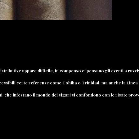
istributive appare difficile, in compenso ci pensano gli eventi a ravvi
ssibili certe referenze come Cohiba o Trinidad, ma anche la Linea D
i che infestano il mondo dei sigari si confondono con le risate prov