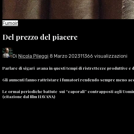
Fumoir
Del prezzo del piacere
Di
Nicola Pileggi
8 Marzo 2023
11366 visualizzazioni
Parlare di sigari avana in questi tempi di ristrettezze produttive e d
Gli aumenti fanno rattristare i fumatori rendendo sempre meno acce
Le ormai periodiche battute sui “caporali” contrapposti agli Uomin
(citazione dal film HAVANA)