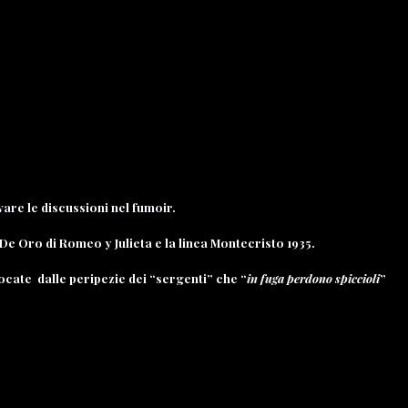
vare le discussioni nel fumoir.
e Oro di Romeo y Julieta e la linea Montecristo 1935.
ocate dalle peripezie dei “sergenti” che “
in fuga perdono
spiccioli
”