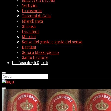
Mille et un flacons
Vertigini
In absentia
Taccuini di Gola
Miscellanea
Shibusa
Décadent
Metrica
Senso del gusto e gusto del senso
Bartitsu
Sorsi a Mezzogiorno
Santo bevitore
La Casa degli Spiriti