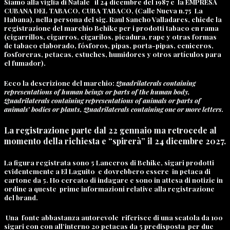
Siamo alla viglia di Natale il 24 dicembre del 1987 e la EMPRESA
CUBANA DEL TABACO, CUBA TABACO, (Calle Nueva n.75 La
Habana), nella persona del sig. Raul Sancho Valladares, chiede la
registrazione del marchio Behike per i prodotti tabaco en rama
(cigarrillos, cigarros, cigarilos, picadura, rape y otras formas
de tabaco elaborado, fósforos, pipas, porta-pipas, ceniceros,
fosforeras, petacas, estuches, humidores y otros artículos para
el fumador).
Ecco la descrizione del marchio:
Quadrilaterals containing
representations of human beings or parts of the human body,
Quadrilaterals containing representations of animals or parts of
animals’ bodies or plants, Quadrilaterals containing one or more letters.
La registrazione parte dal 22 gennaio ma retrocede al
momento della richiesta e “spirerà” il 24 dicembre 2027.
La figura registrata sono 5 Lanceros di Behike, sigari prodotti
evidentemente a El Laguito e dovrebbero essere in petaca di
cartone da 5. Ho cercato di indagare e sono in attesa di notizie in
ordine a queste prime informazioni relative alla registrazione
del brand.
Una fonte abbastanza autorevole riferisce di una scatola da 100
sigari con con all’interno 20 petacas da 5 predisposta per due