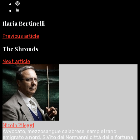
Ilaria Bertinelli
Previous article
The Shrouds
Next article
Nicola Pileggi
Avvocato, mezzosangue calabrese, sampietrano
emigrato a nord, S.Vito dei Normanni città della fortuna