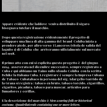
Appare evidente che laddove veniva distribuito il sigaro
bisognava tutelare il marchio.
Dopo questa registrazione evidentemente il progetto di
sviluppare una linea di alta gamma del brand Cohiba inizia a
prendere piede, per altro verso i Lanceros (vitola de salida del
laguito 1) di Cohiba che arriveranno ufficialmente sul mercato
nel 1998.
Il primo atto con cui si esplicita questo progetto è del giugno
1994, asseverata nel dicembre successivo, sempre registrato a
Cuba e qui abbiamo un Taino sullo sfondo Cohiba con la scritta
Behike la Habana Cuba. A registrare è sempre la Impresa Cubana
de Tabaco Cubatabaco in persona del sig. Adargelio Garrido de
la Grana si registra : tabaco en bruto, tabaco torcido, cigarrillos,
cigaritos, picadura, tabaco para mascar, artículos para
fumadores y cerillas.
E la descrizione del marchio è
Men wearing folk or historical
costume, Quadrilaterals containing one or more letters.