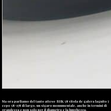
Ma ora parliamo del tanto atteso BHK 58 vitola de galera laguito 7
cepo 58×178 di largo, un sigaro monumentale, anche in termini di
grandezza e non solo per il diametro e la lunghezza.