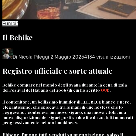
Fumoir
Il Behike
Di
Nicola Pileggi
2 Maggio 2025
4134 visualizzazioni
Registro ufficiale e sorte attuale
Behike compare nel mondo degli avana durante la cena di gala
del Festival del Habano del 2006 (di cui ho scritto
QUI
).
Il contenitore, un bellissimo humidor di ELIE BLUE bianco e nero,
elegantissimo, che spiccava tra le mani di due hostess che lo
reggevano, conteneva un nuovo sigaro, una nuova vitola, una
nuova disposizione dei sigari posti su due file da 20, tutti numerati
progressivamente nei 100 humidores.
Ebbene, furono tutti venduti su prenotazione, salvo il