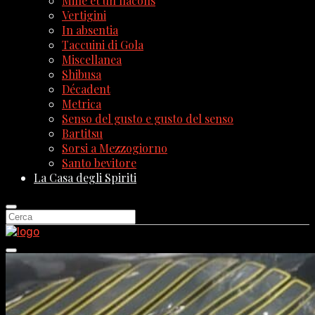
Mille et un flacons
Vertigini
In absentia
Taccuini di Gola
Miscellanea
Shibusa
Décadent
Metrica
Senso del gusto e gusto del senso
Bartitsu
Sorsi a Mezzogiorno
Santo bevitore
La Casa degli Spiriti