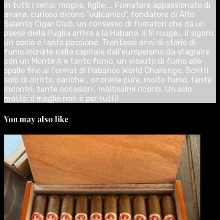
in tutti i sensi: moglie, figlie,... Fumatore appassionato di
avana, curioso dicono “vulcanico”, fondatore di Alto
Salento Cigar Club, un consesso di fumatori che da un
paese della Puglia arriva a la Habana, il fil rouge… il sigaro,
un socio e tanta passione. Trentasei anni di storie di
fumo iniziate nella capitale dell’europeismo da stagiaire
con un Monte A e tanto fumo, un vissuto di fumo alle
spalle fino al format di Habanos World Challenge. Scritti
solo di diritto, cariche… onorarie pure, molto fumo, tante
incontri, tante occasioni, moltissimi ricordi. Un solo
motto: il meglio non è per tutti!
You may also like