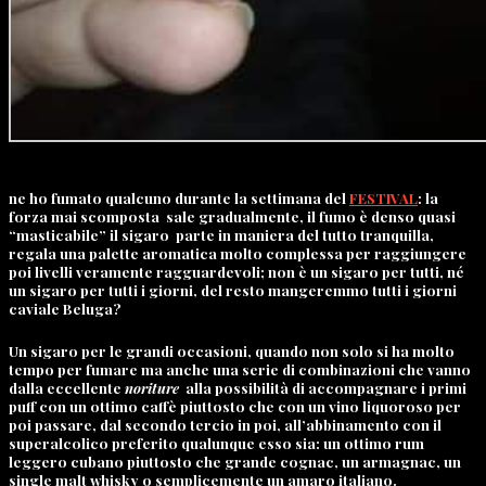
ne ho fumato qualcuno durante la settimana del
FESTIVAL
: la
forza mai scomposta sale gradualmente, il fumo è denso quasi
“masticabile” il sigaro parte in maniera del tutto tranquilla,
regala una palette aromatica molto complessa per raggiungere
poi livelli veramente ragguardevoli; non è un sigaro per tutti, né
un sigaro per tutti i giorni, del resto mangeremmo tutti i giorni
caviale Beluga?
Un sigaro per le grandi occasioni, quando non solo si ha molto
tempo per fumare ma anche una serie di combinazioni che vanno
dalla eccellente
noriture
alla possibilità di accompagnare i primi
puff con un ottimo caffè piuttosto che con un vino liquoroso per
poi passare, dal secondo tercio in poi, all’abbinamento con il
superalcolico preferito qualunque esso sia: un ottimo rum
leggero cubano piuttosto che grande cognac, un armagnac, un
single malt whisky o semplicemente un amaro italiano.