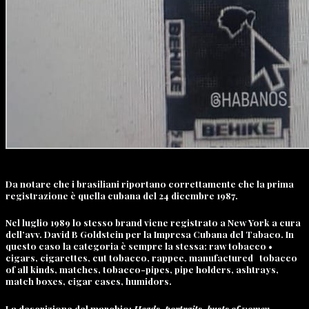
Da notare che i brasiliani riportano correttamente che la prima
registrazione è quella cubana del 24 dicembre 1987.
Nel luglio 1989 lo stesso brand viene registrato a New York a cura
dell’avv. David B Goldstein per la Impresa Cubana del Tabaco. In
questo caso la categoria è sempre la stessa: raw tobacco •
cigars, cigarettes, cut tobacco, rappee, manufactured tobacco
of all kinds, matches, tobacco-pipes, pipe holders, ashtrays,
match boxes, cigar cases, humidors.
La descrizione del marchio:
Heads, portraits, busts of women