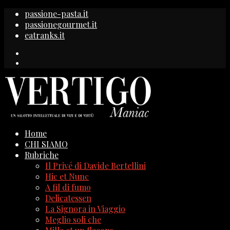
passione-pasta.it
passionegourmet.it
eatranks.it
Home
CHI SIAMO
Rubriche
Il Privé di Davide Bertellini
Hic et Nunc
A fil di fumo
Delicatessen
La Signora in Viaggio
Meglio soli che