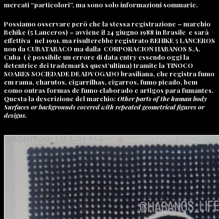
mercati “particolori”, ma sono solo informazioni sommarie.
Possiamo osservare però che la stessa registrazione – marchio
Behike (5 Lanceros) – avviene il 24 giugno 1988 in Brasile e sarà
effettiva nel 1991, ma risulterebbe registrato BEHIKE 5 LANCEROS
non da CUBATABACO ma dalla CORPORACION HABANOS S.A.
Cuba ( è possibile un errore di data entry essendo oggi la
detentrice dei trademarks quest’ultima) tramite la TINOCO
SOARES SOCIEDADE DE ADVOGADO brasiliana, che registra fumo
em rama, charutos, cigarrilhas, cigarros, fumo picado, bem
como outras formas de fumo elaborado e artigos para fumantes.
Questa la descrizione del marchio:
Other parts of the human body
Surfaces or backgrounds covered with repeated geometrical figures or
designs.