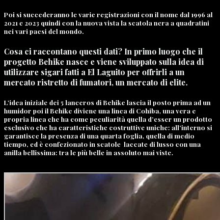
Poi si succederanno le varie registrazioni con il nome dal 1996 al
2021 e 2023 quindi con la nuova vista la scatola nera a quadratini
nei vari paesi del mondo.
Cosa ci raccontano questi dati? In primo luogo che il
progetto Behike nasce e viene sviluppato sulla idea di
utilizzare sigari fatti a El Laguito per offrirli a un
mercato ristretto di fumatori, un mercato di elite.
L’idea iniziale dei 5 lanceros di Behike lascia il posto prima ad un
humidor poi il Behike diviene una linea di Cohiba, una vera e
propria linea che ha come peculiarità quella d’esser un prodotto
esclusivo che ha caratteristiche costruttive uniche: all’interno si
garantisce la presenza di una quarta foglia, quella di medio
tiempo, ed è confezionato in scatole laccate di lusso con una
anilla bellissima: tra le più belle in assoluto mai viste.