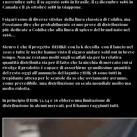
1 novembre 1985; il 19 agosto 1986 in Brasile, il 12 dicembre 1986 in
Canada e il 26 ottobre 1988 in Giappone.
I sigari sono di diverse vitolas della linea classica di Cohiba, ma
Possiamo dire che probabilmente erano prove di distribuzione
più dedicate a Cohiba che alla linea di spicco del brand nato nel
1966…
Sicuro è che il progetto BEHIKE con la K decolla con il lancio nel
2010 e tutte le uscite hanno visto il sigaro andare sold out in breve
tempo. Non ne restano molti sugli scaffali sia per la relativa
quantità distribuita sia per il fatto che la nicchia di mercato cui si
rivolge il prodotto è capace di assorbirne grandissime quantità;
del resto oggi all’annuncio del laguito 7 BHK 58 sono tutti in
trepidante attesa per le scatole da 10 che ovviamente avranno,
come prevedibile, una distribuzione su scala mondiale molto ma
molto ridotta.
In principio il BHK 52,54 e 56 ebbero una limitazione di
distribuzione in alcuni mercati, poi li hanno raggiunti tutti.