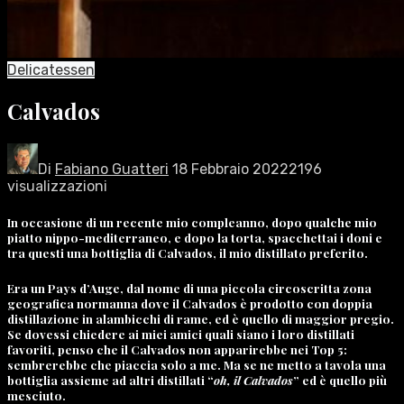
Delicatessen
Calvados
Di
Fabiano Guatteri
18 Febbraio 2022
2196
visualizzazioni
In occasione di un recente mio compleanno, dopo qualche mio
piatto nippo-mediterraneo, e dopo la torta, spacchettai i doni e
tra questi una bottiglia di Calvados, il mio distillato preferito.
Era un Pays d’Auge, dal nome di una piccola circoscritta zona
geografica normanna dove il Calvados è prodotto con doppia
distillazione in alambicchi di rame, ed è quello di maggior pregio.
Se dovessi chiedere ai miei amici quali siano i loro distillati
favoriti, penso che il Calvados non apparirebbe nei Top 5:
sembrerebbe che piaccia solo a me. Ma se ne metto a tavola una
bottiglia assieme ad altri distillati “
oh, il Calvados
” ed è quello più
mesciuto.