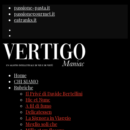
passione-pasta.it
passionegourmet.it
eatranks.it
Home
CHI SIAMO
Rubriche
Il Privé di Davide Bertellini
Hic et Nunc
A fil di fumo
Delicatessen
La Signora in Viaggio
Meglio soli che