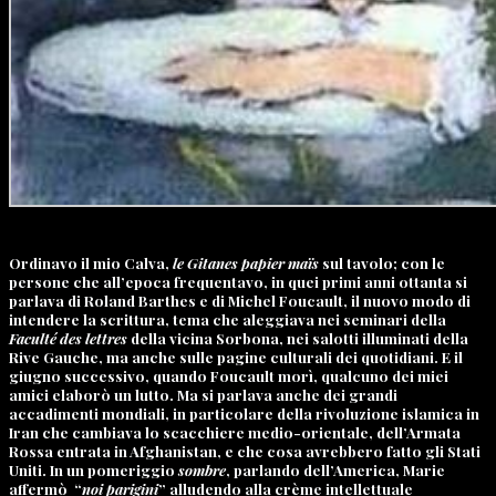
Ordinavo il mio Calva,
le Gitanes papier maïs
sul tavolo; con le
persone che all’epoca frequentavo, in quei primi anni ottanta si
parlava di
Roland Barthes
e di
Michel Foucault
, il nuovo modo di
intendere la scrittura, tema che aleggiava nei seminari della
Faculté des lettres
della vicina Sorbona, nei salotti illuminati della
Rive Gauche, ma anche sulle pagine culturali dei quotidiani. E il
giugno successivo, quando Foucault morì, qualcuno dei miei
amici elaborò un lutto. Ma si parlava anche dei grandi
accadimenti mondiali, in particolare della rivoluzione islamica in
Iran che cambiava lo scacchiere medio-orientale, dell’Armata
Rossa entrata in Afghanistan, e che cosa avrebbero fatto gli Stati
Uniti. In un pomeriggio
sombre
, parlando dell’America, Marie
affermò
“
noi parigini
” alludendo alla crème intellettuale