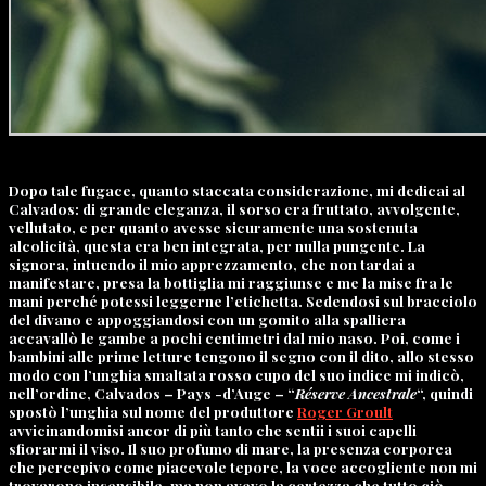
Dopo tale fugace, quanto staccata considerazione, mi dedicai al
Calvados: di grande eleganza, il sorso era fruttato, avvolgente,
vellutato, e per quanto avesse sicuramente una sostenuta
alcolicità, questa era ben integrata, per nulla pungente. La
signora, intuendo il mio apprezzamento, che non tardai a
manifestare, presa la bottiglia mi raggiunse e me la mise fra le
mani perché potessi leggerne l’etichetta. Sedendosi sul bracciolo
del divano e appoggiandosi con un gomito alla spalliera
accavallò le gambe a pochi centimetri dal mio naso. Poi, come i
bambini alle prime letture tengono il segno con il dito, allo stesso
modo con l’unghia smaltata rosso cupo del suo indice mi indicò,
nell’ordine, Calvados – Pays -d’Auge – “
Réserve Ancestrale
“, quindi
spostò l’unghia sul nome del produttore
Roger Groult
avvicinandomisi ancor di più tanto che sentii i suoi capelli
sfiorarmi il viso. Il suo profumo di mare, la presenza corporea
che percepivo come piacevole tepore, la voce accogliente non mi
trovarono insensibile, ma non avevo la certezza che tutto ciò