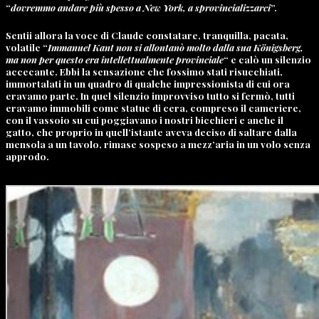
“
dovremmo andare più spesso a New York, a sprovincializzarci
”.
Sentii allora la voce di Claude constatare, tranquilla, pacata,
volatile “
Immanuel Kant
non si allontanò molto dalla sua Königsberg,
ma non per questo era intellettualmente provinciale
“ e calò un silenzio
accecante. Ebbi la sensazione che fossimo stati risucchiati,
immortalati in un quadro di qualche impressionista di cui ora
eravamo parte. In quel silenzio improvviso tutto si fermò, tutti
eravamo immobili come statue di cera, compreso il cameriere,
con il vassoio su cui poggiavano i nostri bicchieri e anche il
gatto, che proprio in quell’istante aveva deciso di saltare dalla
mensola a un tavolo, rimase sospeso a mezz’aria in un volo senza
approdo.