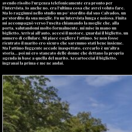
avendo risolto l’urgenza telefonicamente era pronto per
l’intervista. Io anche no, era l’ultima cosa che avrei voluto fare.
Ma lo raggiunsi nello studio un po’ stordito dal suo Calvados, un
po’stordito da sua moglie. Fu un’intervista lunga e noiosa. Finita
mi accompagnò verso l’uscita chiamando la moglie che, alla
porta, salutandomi molto formalmente, mi mise in mano un
biglietto. Arrivai all’auto, accesi il motore, guardai il biglietto, un
numero di cellulare. Mi piace cogliere l’attimo. Se non fosse
rientrato il marito ero sicuro che saremmo stati bene insieme.
Ma l’attimo fuggente accade inaspettato, cercarlo è un’altra
storia… poi mi ero stancato delle donne che dettano la propria
agenda in base a quella del marito. Accartocciai il biglietto,
ingranai la prima e me ne andai.