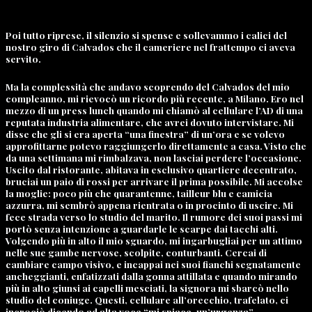
Poi tutto riprese, il silenzio si spense e sollevammo i calici del
nostro giro di Calvados che il cameriere nel frattempo ci aveva
servito.
Ma la complessità che andavo scoprendo del Calvados del mio
compleanno, mi rievocò un ricordo più recente, a Milano. Ero nel
mezzo di un press lunch quando mi chiamò al cellulare l’AD di una
reputata industria alimentare, che avrei dovuto intervistare. Mi
disse che gli si era aperta “una finestra” di un’ora e se volevo
approfittarne potevo raggiungerlo direttamente a casa. Visto che
da una settimana mi rimbalzava, non lasciai perdere l’occasione.
Uscito dal ristorante, abitava in esclusivo quartiere decentrato,
bruciai un paio di rossi per arrivare il prima possibile. Mi accolse
la moglie: poco più che quarantenne, tailleur blu e camicia
azzurra, mi sembrò appena rientrata o in procinto di uscire. Mi
fece strada verso lo studio del marito. Il rumore dei suoi passi mi
portò senza intenzione a guardarle le scarpe dai tacchi alti.
Volgendo più in alto il mio sguardo, mi ingarbugliai per un attimo
nelle sue gambe nervose, scolpite, conturbanti. Cercai di
cambiare campo visivo, e incappai nei suoi fianchi segnatamente
ancheggianti, enfatizzati dalla gonna attillata e quando mirando
più in alto giunsi ai capelli mesciati, la signora mi sbarcò nello
studio del coniuge. Questi, cellulare all’orecchio, trafelato, ci
incrociò dicendo ad alta voce “mi spiace, un’urgenza”.