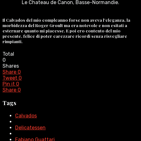
Le Chateau de Canon, Basse-Normandie.
Il Calvados del mio compleanno forse non aveva l’eleganza, la
morbidezza del Roger Groult ma era notevole e non esitati a
esternare quanto mi piacesse. E poi ero contento del mio
presente, felice di poter carezzare ricordi senza risvegliare
rimpianti.
Total
0
Shares
Share
0
Tweet
0
Pin it
0
Share
0
Tags
Calvados
Delicatessen
Fabiano Guattari