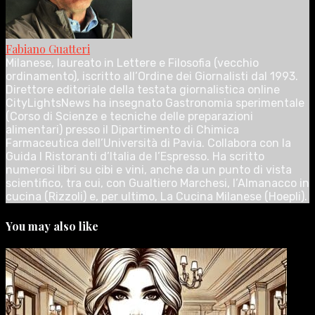
Fabiano Guatteri
Milanese, laureato in Lettere e Filosofia (vecchio
ordinamento), iscritto all’Ordine dei Giornalisti dal 1993.
Direttore editoriale della testata giornalistica online
CityLightsNews ha insegnato Gastronomia sperimentale
(Corso di Scienze e tecniche delle preparazioni
alimentari) presso il Dipartimento di Chimica
Farmaceutica dell’Università di Pavia. Collabora con la
Guida I Ristoranti d’Italia de l’Espresso. Ha scritto
numerosi libri su cibi e vini, anche da un punto di vista
scientifico, tra cui, con Gualtiero Marchesi, l’Almanacco in
cucina (Rizzoli) e, per ultimo, La Cucina Milanese (Hoepli).
You may also like