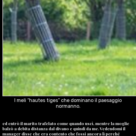
I meli “hautes tiges” che dominano il paesaggio
normanno.
ed entrò il marito trafelato come quando uscì, mentre la moglie
balzò a debita distanza dal divano e quindi da me. Vedendomi il
manager disse che era contento che fossi ancora lì perché