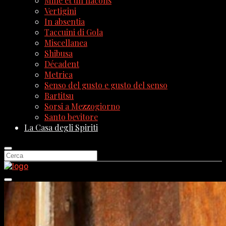
Mille et un flacons
Vertigini
In absentia
Taccuini di Gola
Miscellanea
Shibusa
Décadent
Metrica
Senso del gusto e gusto del senso
Bartitsu
Sorsi a Mezzogiorno
Santo bevitore
La Casa degli Spiriti