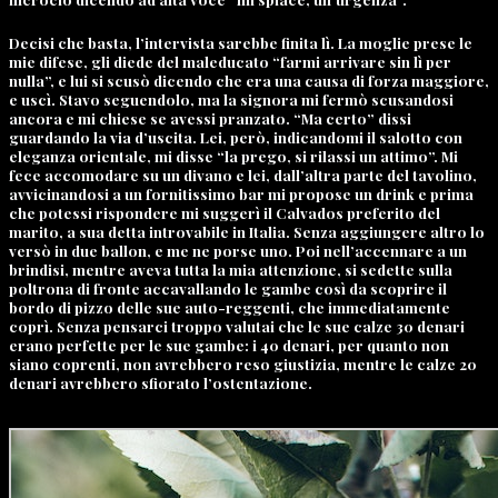
Decisi che basta, l’intervista sarebbe finita lì. La moglie prese le
mie difese, gli diede del maleducato “farmi arrivare sin lì per
nulla”, e lui si scusò dicendo che era una causa di forza maggiore,
e uscì. Stavo seguendolo, ma la signora mi fermò scusandosi
ancora e mi chiese se avessi pranzato. “Ma certo” dissi
guardando la via d’uscita. Lei, però, indicandomi il salotto con
eleganza orientale, mi disse “la prego, si rilassi un attimo”. Mi
fece accomodare su un divano e lei, dall’altra parte del tavolino,
avvicinandosi a un fornitissimo bar mi propose un drink e prima
che potessi rispondere mi suggerì il Calvados preferito del
marito, a sua detta introvabile in Italia. Senza aggiungere altro lo
versò in due ballon, e me ne porse uno. Poi nell’accennare a un
brindisi, mentre aveva tutta la mia attenzione, si sedette sulla
poltrona di fronte accavallando le gambe così da scoprire il
bordo di pizzo delle sue auto-reggenti, che immediatamente
coprì. Senza pensarci troppo valutai che le sue calze 30 denari
erano perfette per le sue gambe: i 40 denari, per quanto non
siano coprenti, non avrebbero reso giustizia, mentre le calze 20
denari avrebbero sfiorato l’ostentazione.