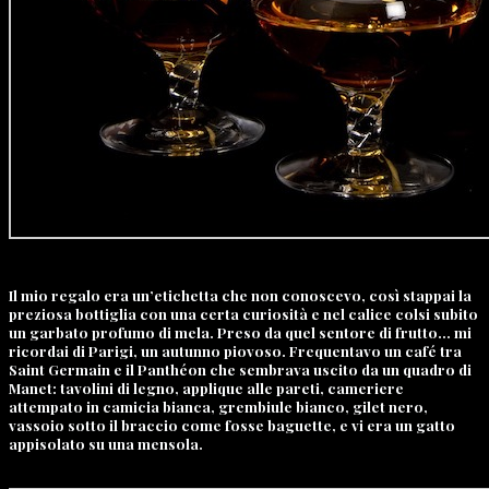
Il mio regalo era un’etichetta che non conoscevo, così stappai la
preziosa bottiglia con una certa curiosità e nel calice colsi subito
un garbato profumo di mela. Preso da quel sentore di frutto… mi
ricordai di Parigi, un autunno piovoso. Frequentavo un café tra
Saint Germain e il Panthéon che sembrava uscito da un quadro di
Manet: tavolini di legno, applique alle pareti, cameriere
attempato in camicia bianca, grembiule bianco, gilet nero,
vassoio sotto il braccio come fosse baguette, e vi era un gatto
appisolato su una mensola.