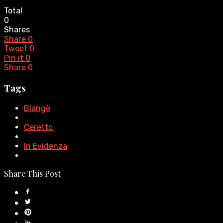
Total
0
Shares
Share
0
Tweet
0
Pin it
0
Share
0
Tags
Blangè
Ceretto
In Evidenza
Share This Post