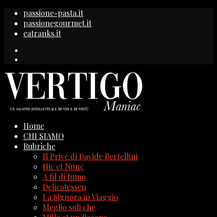
passione-pasta.it
passionegourmet.it
eatranks.it
Home
CHI SIAMO
Rubriche
Il Privé di Davide Bertellini
Hic et Nunc
A fil di fumo
Delicatessen
La Signora in Viaggio
Meglio soli che