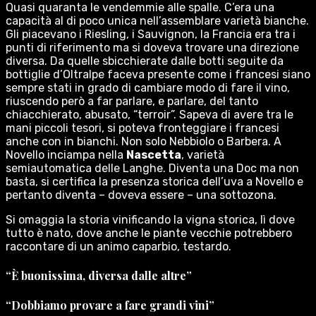
Quasi quaranta le vendemmie alle spalle. C’era una
capacità al di poco unica nell’assemblare varietà bianche.
Gli piacevano i Riesling, i Sauvignon, la Francia era tra i
punti di riferimento ma si doveva trovare una direzione
diversa. Da quelle sbicchierate dalle botti seguite da
bottiglie d’Oltralpe faceva presente come i francesi siano
sempre stati in grado di cambiare modo di fare il vino,
riuscendo però a far parlare, e parlare, del tanto
chiacchierato, abusato, “terroir”. Sapeva di avere tra le
mani piccoli tesori, si poteva fronteggiare i francesi
anche con in bianchi. Non solo Nebbiolo o Barbera. A
Novello inciampa nella
Nascetta
, varietà
semiautomatica delle Langhe. Diventa una Doc ma non
basta, si certifica la presenza storica dell’uva a Novello e
pertanto diventa – doveva essere – una sottozona.
Si omaggia la storia vinificando la vigna storica, lì dove
tutto è nato, dove anche le piante vecchie potrebbero
raccontare di un animo caparbio, testardo.
“È buonissima, diversa dalle altre”
“Dobbiamo provare a fare grandi vini”