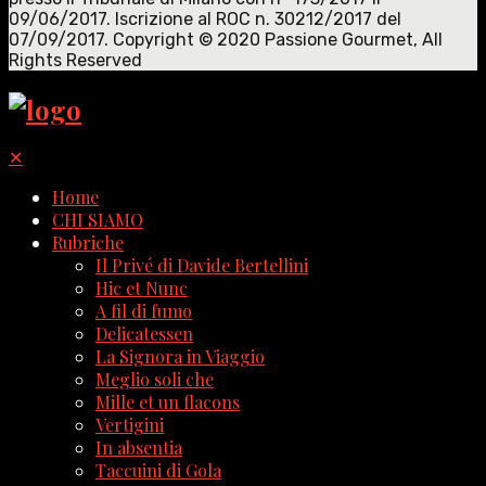
09/06/2017. Iscrizione al ROC n. 30212/2017 del
07/09/2017. Copyright © 2020 Passione Gourmet, All
Rights Reserved
✕
Home
CHI SIAMO
Rubriche
Il Privé di Davide Bertellini
Hic et Nunc
A fil di fumo
Delicatessen
La Signora in Viaggio
Meglio soli che
Mille et un flacons
Vertigini
In absentia
Taccuini di Gola