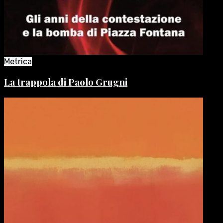
Metrica
La trappola di Paolo Grugni