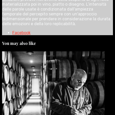
materializzata poi in vino, piatto o disegno. L’intensità
delle parole usate è condizionata dall'ampiezza
temporale del percepito sempre con un'approccio
bidimensionale per prendere in considerazione la durata
delle emozioni e della loro replicabilità.
Facebook
You may also like