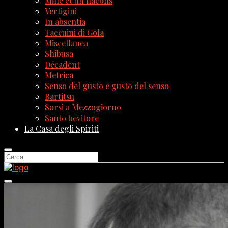
Mille et un flacons
Vertigini
In absentia
Taccuini di Gola
Miscellanea
Shibusa
Décadent
Metrica
Senso del gusto e gusto del senso
Bartitsu
Sorsi a Mezzogiorno
Santo bevitore
La Casa degli Spiriti