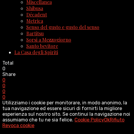
Miscellanea
Shibusa
Décadent
Metrica
Senso del gusto e gusto del senso
Bartitsu
Sorsi a Mezzogiorno
Santo bevitore
La Casa degli Spiriti
Total
0
Share
0
0
0
0
Utilizziamo i cookie per monitorare, in modo anonimo, la
tua navigazione ed essere sicuri di fornirti la migliore
esperienza sul nostro sito. Se continui la navigazione noi
assumiamo che tu ne sia felice.
Cookie Policy
Ok
Rifiuto
Revoca cookie