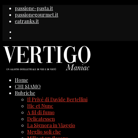
passione-pasta.it
passionegourmet.it
eatranks.it
Home
CHI SIAMO
Rubriche
Il Privé di Davide Bertellini
Hic et Nunc
A fil di fumo
Delicatessen
La Signora in Viaggio
Meglio soli che