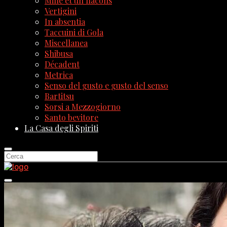
Mille et un flacons
Vertigini
In absentia
Taccuini di Gola
Miscellanea
Shibusa
Décadent
Metrica
Senso del gusto e gusto del senso
Bartitsu
Sorsi a Mezzogiorno
Santo bevitore
La Casa degli Spiriti