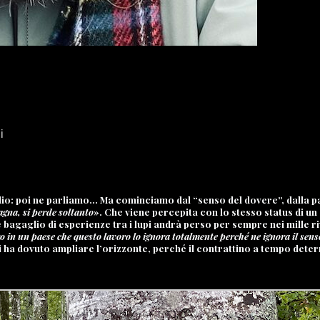
i
radio: poi ne parliamo… Ma cominciamo dal “
senso del dovere
”, dalla 
agna, si perde soltanto
». Che viene percepita con lo stesso status di u
e bagaglio di esperienze tra i lupi andrà perso per sempre nei mille r
o in un paese che questo lavoro lo ignora totalmente perché ne ignora il senso
i ha dovuto ampliare l’orizzonte, perché il contrattino a tempo deter