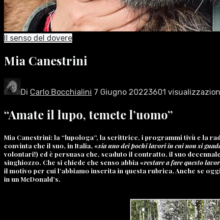
Il senso del dovere
Mia Canestrini
Di
Carlo Bocchialini
7 Giugno 2022
3601 visualizzazion
“Amate il lupo, temete l’uomo”
Mia Canestrini: la “lupologa”, la scrittrice, i programmi tivù e la 
convinta che il suo, in Italia, «
sia uno dei pochi lavori in cui non si guad
volontari!) ed è persuasa che, scaduto il contratto, il suo decennal
singhiozzo. Che si chiede che senso abbia «
restare a fare questo lavor
il motivo per cui l’abbiamo inserita in questa rubrica. Anche se ogg
in un McDonald’s.