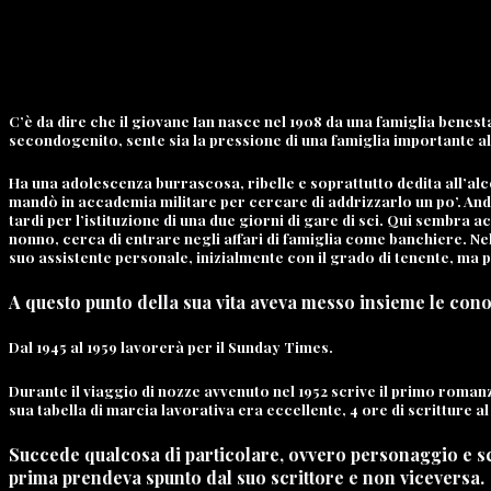
C’è da dire che il giovane
Ian
nasce nel 1908 da una famiglia benesta
secondogenito, sente sia la pressione di una famiglia importante all
Ha una adolescenza burrascosa, ribelle e soprattutto dedita all’alc
mandò in accademia militare per cercare di addrizzarlo un po’. Andò 
tardi per l’istituzione di una due giorni di gare di sci. Qui sembra 
nonno, cerca di entrare negli affari di famiglia come banchiere. N
suo assistente personale, inizialmente con il grado di tenente, ma
A questo punto della sua vita aveva messo insieme le conos
Dal 1945 al 1959 lavorerà per il Sunday Times.
Durante il viaggio di nozze avvenuto nel 1952 scrive il primo roman
sua tabella di marcia lavorativa era eccellente, 4 ore di scritture al g
Succede qualcosa di particolare, ovvero personaggio e sc
prima prendeva spunto dal suo scrittore e non viceversa.