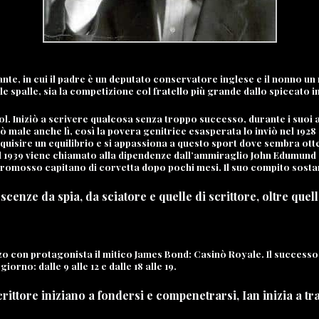
nte, in cui il padre è un deputato conservatore inglese e il nonno u
e spalle, sia la competizione col fratello più grande dallo spiccato i
ol. Iniziò a scrivere qualcosa senza troppo successo, durante i suoi 
male anche lì, così la povera genitrice esasperata lo inviò nel 1928 
acquisire un equilibrio e si appassiona a questo sport dove sembra otte
el 1939 viene chiamato alla dipendenze dall’ammiraglio John Edumund 
 promosso capitano di corvetta dopo pochi mesi. Il suo compito sosta
cenze da spia, da sciatore e quelle di scrittore, oltre quel
zo con protagonista il mitico James Bond: Casinò Royale. Il successo 
iorno: dalle 9 alle 12 e dalle 18 alle 19.
rittore iniziano a fondersi e compenetrarsi,
Ian
inizia a t