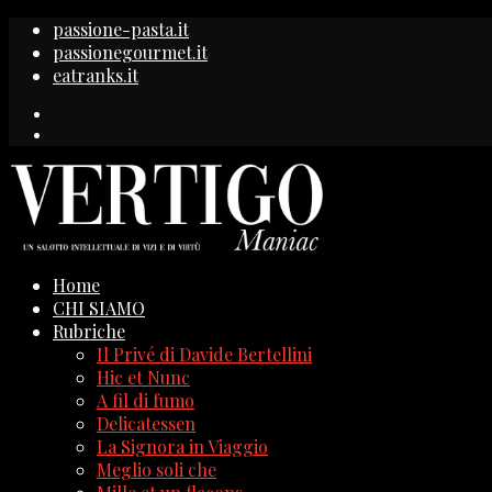
passione-pasta.it
passionegourmet.it
eatranks.it
Home
CHI SIAMO
Rubriche
Il Privé di Davide Bertellini
Hic et Nunc
A fil di fumo
Delicatessen
La Signora in Viaggio
Meglio soli che