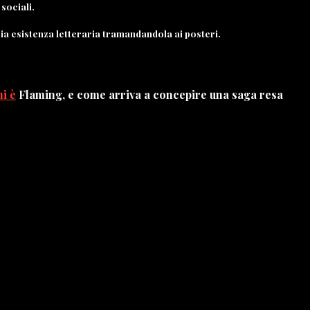
 sociali.
a esistenza letteraria tramandandola ai posteri.
hi è
Flaming, e come arriva a concepire una saga resa