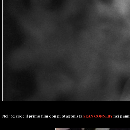
Nel ’62 esce il primo film con protagonista
SEAN CONNERY
nei panni