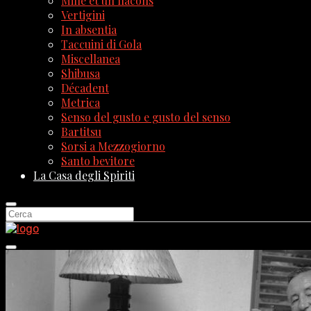
Mille et un flacons
Vertigini
In absentia
Taccuini di Gola
Miscellanea
Shibusa
Décadent
Metrica
Senso del gusto e gusto del senso
Bartitsu
Sorsi a Mezzogiorno
Santo bevitore
La Casa degli Spiriti