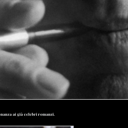
onanza ai già celebri romanzi.