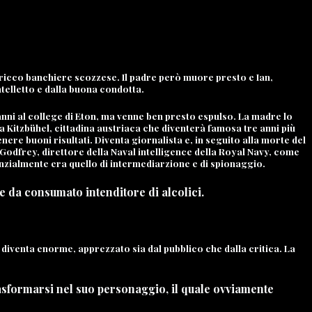
n ricco banchiere scozzese. Il padre però muore presto e
Ian
,
ntelletto e dalla buona condotta.
anni al college di Eton, ma venne ben presto espulso. La madre lo
a Kitzbühel, cittadina austriaca che diventerà famosa tre anni più
nere buoni risultati. Diventa giornalista e, in seguito alla morte del
Godfrey, direttore della Naval intelligence della Royal Navy, come
nzialmente era quello di intermediarzione e di spionaggio.
le da consumato intenditore di alcolici.
diventa enorme, apprezzato sia dal pubblico che dalla critica. La
rasformarsi nel suo personaggio, il quale ovviamente