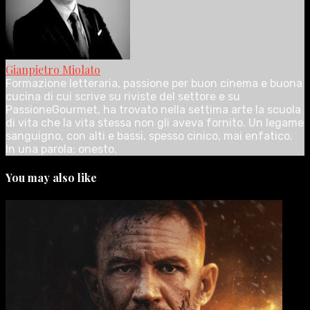
Gianpietro Miolato
Formazione letteraria, passione per buon cinema e buona
cucina di cui scrive su riviste del settore e su
PassioneGourmet, ha trovato nella settima arte la scuola
di vita che la vita stessa non gli aveva fornito. Un legame
sanguigno, con alti e bassi, spesso cinico, mai enfatico.
In una parola: onesto.
You may also like