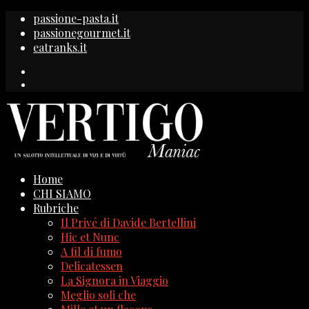
passione-pasta.it
passionegourmet.it
eatranks.it
Home
CHI SIAMO
Rubriche
Il Privé di Davide Bertellini
Hic et Nunc
A fil di fumo
Delicatessen
La Signora in Viaggio
Meglio soli che