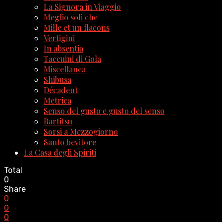
La Signora in Viaggio
Meglio soli che
Mille et un flacons
Vertigini
In absentia
Taccuini di Gola
Miscellanea
Shibusa
Décadent
Metrica
Senso del gusto e gusto del senso
Bartitsu
Sorsi a Mezzogiorno
Santo bevitore
La Casa degli Spiriti
Total
0
Share
0
0
0