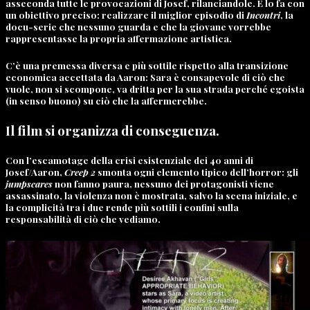
asseconda tutte le provocazioni di Josef, rilanciandole. E lo fa con
un obiettivo preciso: realizzare il miglior episodio di
Incontri
, la
docu-serie che nessuno guarda e che la giovane vorrebbe
rappresentasse la propria affermazione artistica.
C’è una premessa diversa e più sottile rispetto alla transizione
economica accettata da Aaron: Sara è consapevole di ciò che
vuole, non si scompone, va dritta per la sua strada perché egoista
(in senso buono) su ciò che la affermerebbe.
Il film si organizza di conseguenza.
Con l’escamotage della crisi esistenziale dei 40 anni di
Josef/Aaron,
Creep 2
smonta ogni elemento tipico dell’horror: gli
jumpscares
non fanno paura, nessuno dei protagonisti viene
assassinato, la violenza non è mostrata, salvo la scena iniziale, e
la complicità tra i due rende più sottili i confini sulla
responsabilità di ciò che vediamo.