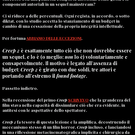
componenti autoriali in un sequel mainstream?
Ci si riduce a delle percentuali. Ogni regista, in accordo, o sotto
diktat, con lo studio accetta lo stanziamento di un budget in
cambio di una cessazione della propria integrità intellettuale.
Per fortuna
ABBIAMO DELLE ECCEZIONI
.
Creep 2
è esattamente tutto ciò che non dovrebbe essere
un sequel, e lo è (o meglio:
non
lo è) volontariamente e
consapevolmente. Il motivo è legato all’assenza di
budget:
Creep 2
è girato con due soldi, tre attori e
portando all’estremo il
found footage
.
Passetto indietro.
Nella recensione del primo
Creep
SCRIVEVO
che la grandezza del
film stava nella capacità di dissimulare ciò che era evidente, in
antitesi con le aspettative dello spettatore.
Creep 2
fa tesoro di questa lezione e la amplifica, decostruendo il
meccanismo stesso di un film horror,
Creep
incluso, e lanciandosi
in una riflessione metacinematografica implicita e chirurgica da