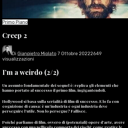
Primo Piano
Creep 2
Di
Gianpietro Miolato
7 Ottobre 2022
2649
visualizzazioni
I’m a weirdo (2/2)
Un assunto fondamentale dei sequel è: replica gli elementi che
hanno portato al successo il primo film, ingigantendoli.
Hollywood si basa sulla serialità di film di successo. E lo fa con
cognizione di causa: è un’industria e ogni industria deve
perseguire l’utile. Non lo persegue? Fallisce.
Poiché parliamo di film, ovvero di (potenziali) opere d’arte, avere
successo con una pellicola comporta dei rischi: come gestire le