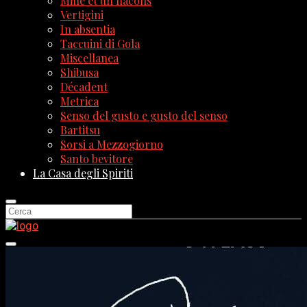
Mille et un flacons
Vertigini
In absentia
Taccuini di Gola
Miscellanea
Shibusa
Décadent
Metrica
Senso del gusto e gusto del senso
Bartitsu
Sorsi a Mezzogiorno
Santo bevitore
La Casa degli Spiriti