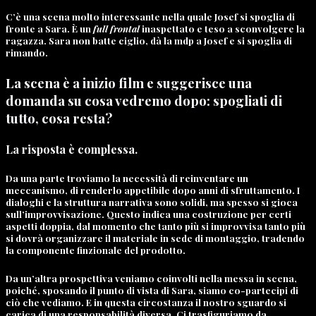
C’è una scena molto interessante nella quale Josef si spoglia di
fronte a Sara. È un
full frontal
inaspettato e teso a sconvolgere la
ragazza. Sara non batte ciglio, dà la mdp a Josef e si spoglia di
rimando.
La scena è a inizio film e suggerisce una
domanda su cosa vedremo dopo: spogliati di
tutto, cosa resta?
La risposta è complessa.
Da una parte troviamo la necessità di reinventare un
meccanismo, di renderlo appetibile dopo anni di sfruttamento. I
dialoghi e la struttura narrativa sono solidi, ma spesso si gioca
sull’improvvisazione. Questo indica una costruzione per certi
aspetti doppia, dal momento che tanto più si improvvisa tanto più
si dovrà organizzare il materiale in sede di montaggio, tradendo
la componente finzionale del prodotto.
Da un’altra prospettiva veniamo coinvolti nella messa in scena,
poiché, sposando il punto di vista di Sara, siamo co-partecipi di
ciò che vediamo. E in questa circostanza il nostro sguardo si
carica di una responsabilità diversa. Ci trasfiguriamo da