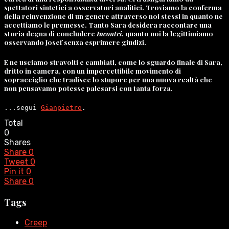
spettatori sintetici a osservatori analitici. Troviamo la conferma
della reinvenzione di un genere attraverso noi stessi in quanto ne
accettiamo le premesse. Tanto Sara desidera raccontare una
storia degna di concludere
Incontri
, quanto noi la legittimiamo
osservando Josef senza esprimere giudizi.
E ne usciamo stravolti e cambiati, come lo sguardo finale di Sara,
dritto in camera, con un impercettibile movimento di
sopracciglio che tradisce lo stupore per una nuova realtà che
non pensavamo potesse palesarsi con tanta forza.
...segui 
Gianpietro
.
Total
0
Shares
Share
0
Tweet
0
Pin it
0
Share
0
Tags
Creep