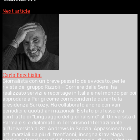
Next article
Carlo Bocchialini
Giornalista con un breve passato da avvocato, per le
riviste del gruppo Rizzoli – Corriere della Sera, ha
realizzato servizi e reportage in Italia e nel mondo per poi
approdare a Parigi come corrispondente durante la
presidenza Sarkozy. Ha collaborato anche con vari
periodici e quotidiani nazionali. È stato professore a
contratto di “Linguaggio del giornalismo” all’Università di
Parma e si è diplomato in Terrorismo Internazionale
all’Università di St. Andrews in Scozia. Appassionato di
arti marziali da più di trent’anni, insegna Krav Maga,