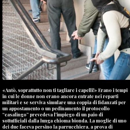
«Antò, soprattutto non ti tagliare i capelli!» Erano i tempi
in cui le donne non erano ancora entrate nei reparti
militari e se serviva simulare una coppia di fidanzati per
un appostamento o un pedinamento il protocollo
“casalingo” prevedeva l’impiego di un paio di
sottufficiali dalla lunga chioma bionda. La moglie di uno
dei due faceva persino la parrucchiera, a prova di