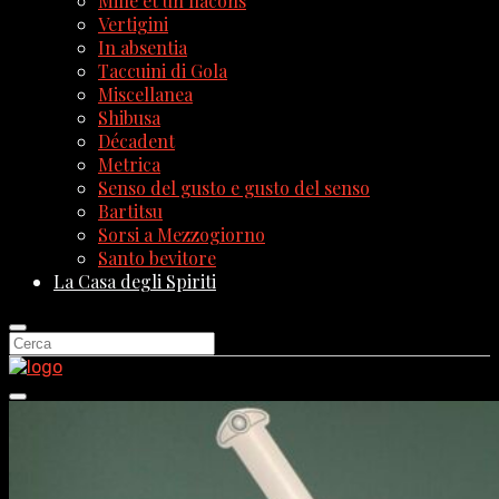
Mille et un flacons
Vertigini
In absentia
Taccuini di Gola
Miscellanea
Shibusa
Décadent
Metrica
Senso del gusto e gusto del senso
Bartitsu
Sorsi a Mezzogiorno
Santo bevitore
La Casa degli Spiriti