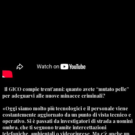
Il GICO compie trent’anni: quanto avete “mutato pelle”
per adeguarvi alle nuove minacce criminali?
«Oggi siamo molto più tecnologici e il personale viene
costantemente aggiornato da un punto di vista tecnico e
operativo. Si è passati da investigatori di strada a uomini
ombra, che ti seguono tramite intercettazioni
telefoniche, ambientali o videoriprese. Ma c’è anche un