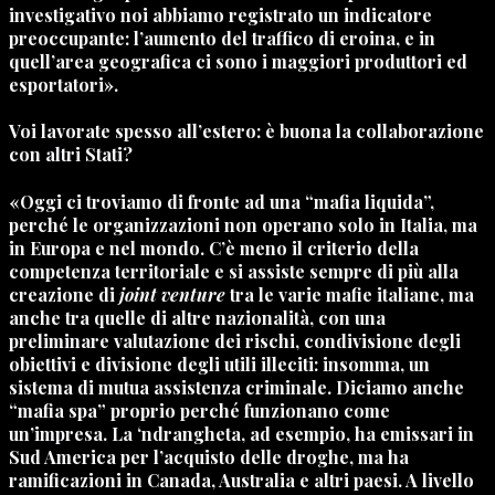
investigativo noi abbiamo registrato un indicatore
preoccupante: l’aumento del traffico di eroina, e in
quell’area geografica ci sono i maggiori produttori ed
esportatori».
Voi lavorate spesso all’estero: è buona la collaborazione
con altri Stati?
«Oggi ci troviamo di fronte ad una “mafia liquida”,
perché le organizzazioni non operano solo in Italia, ma
in Europa e nel mondo. C’è meno il criterio della
competenza territoriale e si assiste sempre di più alla
creazione di
joint venture
tra le varie mafie italiane, ma
anche tra quelle di altre nazionalità, con una
preliminare valutazione dei rischi, condivisione degli
obiettivi e divisione degli utili illeciti: insomma, un
sistema di mutua assistenza criminale. Diciamo anche
“mafia spa” proprio perché funzionano come
un’impresa. La ‘ndrangheta, ad esempio, ha emissari in
Sud America per l’acquisto delle droghe, ma ha
ramificazioni in Canada, Australia e altri paesi. A livello