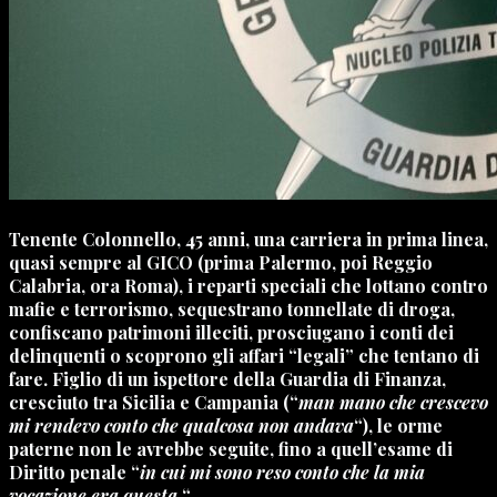
Tenente Colonnello, 45 anni, una carriera in prima linea,
quasi sempre al GICO (prima Palermo, poi Reggio
Calabria, ora Roma), i reparti speciali che lottano contro
mafie e terrorismo, sequestrano tonnellate di droga,
confiscano patrimoni illeciti, prosciugano i conti dei
delinquenti o scoprono gli affari “legali” che tentano di
fare. Figlio di un ispettore della Guardia di Finanza,
cresciuto tra Sicilia e Campania (“
man mano che crescevo
mi rendevo conto che qualcosa non andava
“), le orme
paterne non le avrebbe seguite, fino a quell’esame di
Diritto penale “
in cui mi sono reso conto che la mia
vocazione era questa.
“