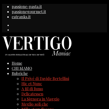
passione-pasta.it
passionegourmet.it
eatranks.it
Home
CHI SIAMO
Rubriche
Il Privé di Davide Bertellini
Hic et Nunc
A fil di fumo
Delicatessen
La Signora in Viaggio
Meglio soli che