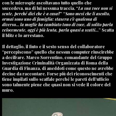
con le microspie ascoltavano tutto quello che
succedeva, ma di lui nessuna traccia. “
La sua voce non si
sente, perché dici che è a casa?
” “
Sono mesi che li ascolto,
ormai sono uno di famiglia: stasera c’è qualcosa di
diverso… la moglie ha cambiato tono di voce, di solito parla
velocemente, oggi è più lenta, parla quasi a scatti…
” Scatta
il blitz e lo arrestano.
Il dettaglio, il fiuto e il sesto senso del collaboratore
“percepiscono” quello che nessun computer riuscirebbe
a decifrare.
Marco Sorrentino
, comandante del
Gruppo
Investigazione Criminalità Organizzata
di Roma della
Guardia di Finanza
, di aneddoti come questo ne avrebbe
decine da raccontare. Forse più dei riconoscimenti che
tiene impilati sullo scaffale perché le pareti dell’ufficio
sono talmente piene che quasi non si vede il colore del
muro.