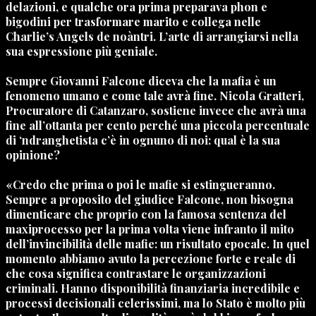
delazioni, e qualche ora prima preparava phon e
bigodini per trasformare marito e collega nelle
Charlie’s Angels de noàntri. L’arte di arrangiarsi nella
sua espressione più geniale.
Sempre Giovanni Falcone diceva che la mafia è un
fenomeno umano e come tale avrà fine. Nicola Gratteri,
Procuratore di Catanzaro, sostiene invece che avrà una
fine all’ottanta per cento perché una piccola percentuale
di ‘ndranghetista c’è in ognuno di noi: qual è la sua
opinione?
«Credo che prima o poi le mafie si estingueranno.
Sempre a proposito del giudice Falcone, non bisogna
dimenticare che proprio con la famosa sentenza del
maxiprocesso per la prima volta viene infranto il mito
dell’invincibilità delle mafie: un risultato epocale. In quel
momento abbiamo avuto la percezione forte e reale di
che cosa significa contrastare le organizzazioni
criminali. Hanno disponibilità finanziaria incredibile e
processi decisionali celerissimi, ma lo Stato è molto più