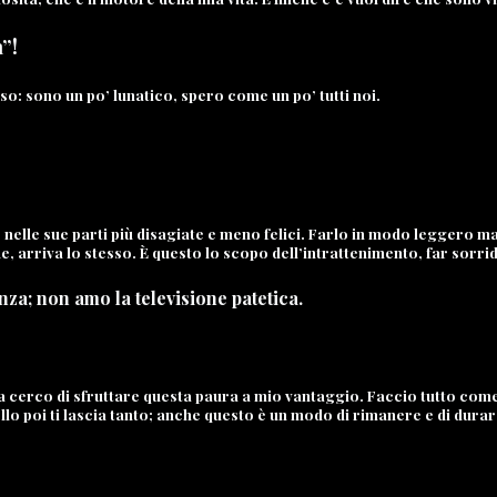
a”!
so: sono un po’ lunatico, spero come un po’ tutti noi.
le sue parti più disagiate e meno felici. Farlo in modo leggero ma 
arriva lo stesso. È questo lo scopo dell’intrattenimento, far sorride
za; non amo la televisione patetica.
 cerco di sfruttare questa paura a mio vantaggio. Faccio tutto come f
uello poi ti lascia tanto; anche questo è un modo di rimanere e di dur