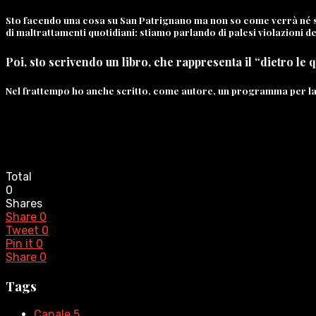
Sto facendo una cosa su
San Patrignano
ma non so come verrà né se
di maltrattamenti quotidiani: stiamo parlando di palesi violazioni dei
Poi, sto scrivendo un libro, che rappresenta il “dietro le q
Nel frattempo ho anche scritto, come autore, un programma per la ra
Total
0
Shares
Share
0
Tweet
0
Pin it
0
Share
0
Tags
Canale 5