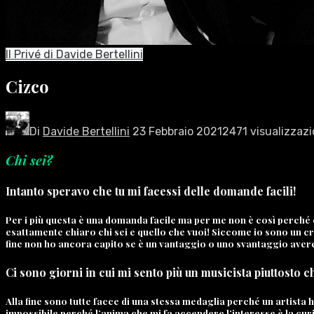
Il Privé di Davide Bertellini
Cizco
Di
Davide Bertellini
23 Febbraio 2021
2471 visualizzazi
Chi sei?
Intanto speravo che tu mi facessi delle domande facili!
Per i più questa è una domanda facile ma per me non è così perché c
esattamente chiaro chi sei e quello che vuoi! Siccome io sono un cr
fine non ho ancora capito se è un vantaggio o uno svantaggio avere
Ci sono giorni in cui mi sento più un musicista piuttosto ch
Alla fine sono tutte facce di una stessa medaglia perché un artista h
impossibile perché l’anima che mi fa accendere l’interesse è la curi