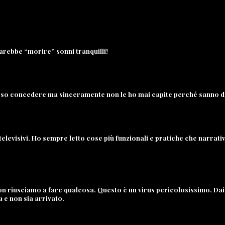
rebbe “morire” sonni tranquilli!
sso concedere ma sinceramente non le ho mai capite perché sanno d
 televisivi. Ho sempre letto cose più funzionali e pratiche che narrati
n riusciamo a fare qualcosa. Questo è un virus pericolosissimo. Dai l
 e non sia arrivato.