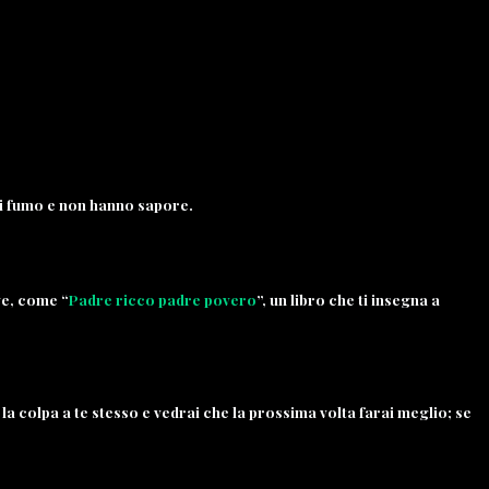
i fumo e non hanno sapore.
ve, come “
Padre ricco padre povero
”, un libro che ti insegna a
a colpa a te stesso e vedrai che la prossima volta farai meglio; se