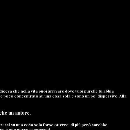
iceva che nella vita puoi arrivare dove vuoi purché tu abbia
de poco concentrato su una cosa sola e sono un po’ dispersivo. Alla
 che un autore.
izzassi su una cosa sola forse otterrei di più però sarebbe
 vivo e non posso spegnermi.