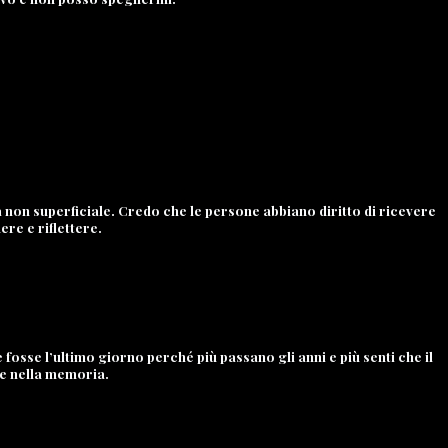
non superficiale. Credo che le persone abbiano diritto di ricevere
re e riflettere.
osse l’ultimo giorno perché più passano gli anni e più senti che il
are nella memoria.