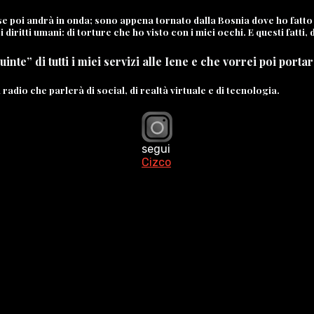
 poi andrà in onda; sono appena tornato dalla Bosnia dove ho fatto
 diritti umani: di torture che ho visto con i miei occhi. E questi fatt
uinte” di tutti i miei servizi alle Iene e che vorrei poi port
dio che parlerà di social, di realtà virtuale e di tecnologia.
segui
Cizco