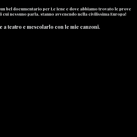
 un bel documentario per Le Iene e dove abbiamo trovato le prove
i, di cui nessuno parla, stanno avvenendo nella civilissima Europa!
are a teatro e mescolarlo con le mie canzoni.