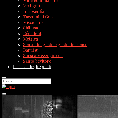
Mille et un flacons
Vertigini
In absentia
Taccuini di Gola
Miscellanea
Shibusa
Décadent
Metrica
Senso del gusto e gusto del senso
Bartitsu
Sorsi a Mezzogiorno
Santo bevitore
La Casa degli Spiriti