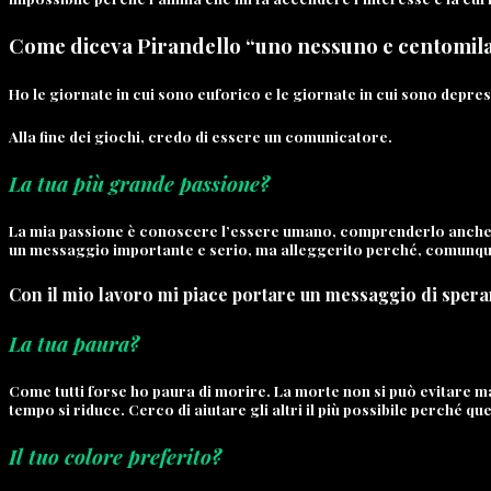
Come diceva Pirandello “uno nessuno e centomil
Ho le giornate in cui sono euforico e le giornate in cui sono depres
Alla fine dei giochi, credo di essere un comunicatore.
La tua più grande passione?
La mia passione è conoscere l’essere umano, comprenderlo anche nel
un messaggio importante e serio, ma alleggerito perché, comunque, 
Con il mio lavoro mi piace portare un messaggio di speran
La tua paura?
Come tutti forse ho paura di morire. La morte non si può evitare ma
tempo si riduce. Cerco di aiutare gli altri il più possibile perché q
Il tuo colore preferito?