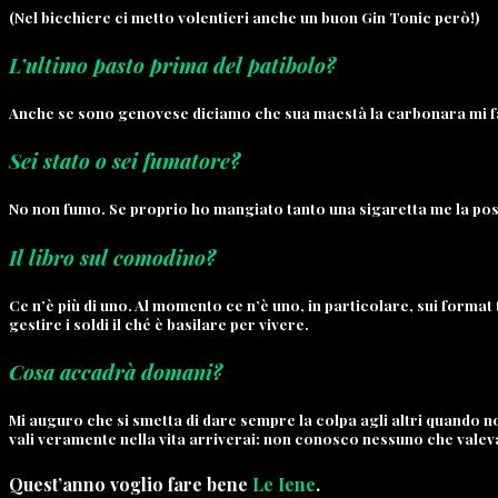
(Nel bicchiere ci metto volentieri anche un buon Gin Tonic però!)
L’ultimo pasto prima del patibolo?
Anche se sono genovese diciamo che sua maestà la carbonara mi fa
Sei stato o sei fumatore?
No non fumo. Se proprio ho mangiato tanto una sigaretta me la po
Il libro sul comodino?
Ce n’è più di uno. Al momento ce n’è uno, in particolare, sui format
gestire i soldi il ché è basilare per vivere.
Cosa accadrà domani?
Mi auguro che si smetta di dare sempre la colpa agli altri quando no
vali veramente nella vita arriverai: non conosco nessuno che valeva
Quest’anno voglio fare bene
Le Iene
.