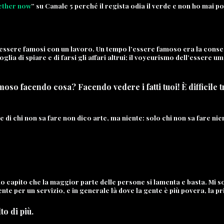
gether now
” su
Canale 5
perché il regista odia il verde e non ho mai po
 di essere famosi con un lavoro. Un tempo l’essere famoso era la cons
glia di spiare e di farsi gli affari altrui; il voyeurismo dell’essere u
moso facendo cosa? Facendo vedere i fatti tuoi! È difficile 
 di chi non sa fare non dico arte, ma niente: solo chi non sa fare ni
capito che la maggior parte delle persone si lamenta e basta. Mi son
e per un servizio, e in generale là dove la gente è più povera, la pri
to di più.