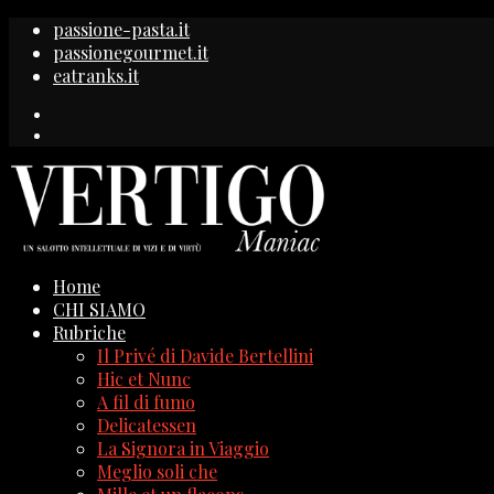
passione-pasta.it
passionegourmet.it
eatranks.it
Home
CHI SIAMO
Rubriche
Il Privé di Davide Bertellini
Hic et Nunc
A fil di fumo
Delicatessen
La Signora in Viaggio
Meglio soli che