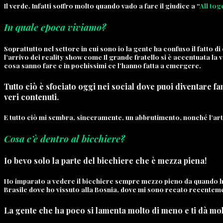
Il verde. Infatti soffro molto quando vado a fare il giudice a “
All to
In quale epoca viviamo?
Soprattutto nel settore in cui sono io la gente ha confuso il fatto
l’arrivo dei reality show come Il grande fratello si è accentuata la vo
cosa sanno fare e in pochissimi ce l’hanno fatta a emergere.
Tutto ciò è sfociato oggi nei social dove puoi diventare fa
veri contenuti.
E tutto ciò mi sembra, sinceramente, un abbrutimento, nonché l’arte
Cosa c’è dentro al bicchiere?
Io bevo solo la parte del bicchiere che è mezza piena!
Ho imparato a vedere il bicchiere sempre mezzo pieno da quando ho 
Brasile dove ho vissuto alla Bosnia, dove mi sono recato recentement
La gente che ha poco si lamenta molto di meno e ti dà mol