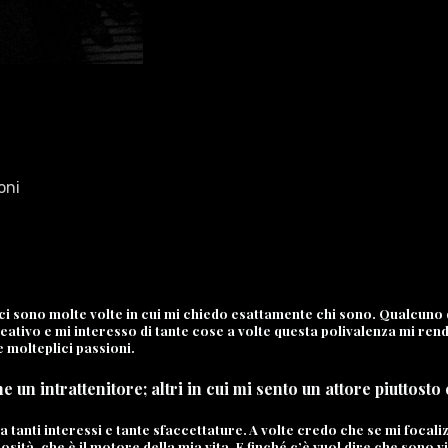
oni
i sono molte volte in cui mi chiedo esattamente chi sono. Qualcuno d
eativo e mi interesso di tante cose a volte questa polivalenza mi ren
 molteplici passioni.
e un intrattenitore; altri in cui mi sento un attore piuttosto
a tanti interessi e tante sfaccettature. A volte credo che se mi focal
osità, che è il motore della mia vita. E finché c’è vuol dire che sono