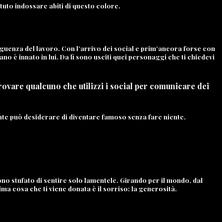
tuto indossare abiti di questo colore.
eguenza del lavoro. Con l’arrivo dei social e prim’ancora forse con
mano è innato in lui. Da lì sono usciti quei personaggi che ti chiedevi
trovare qualcuno che utilizzi i social per comunicare dei
ente può desiderare di diventare famoso senza fare niente.
o stufato di sentire solo lamentele. Girando per il mondo, dal
ma cosa che ti viene donata è il sorriso: la generosità.