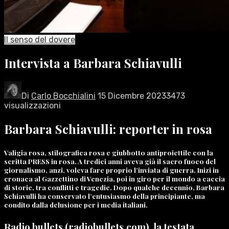
Il senso del dovere
Intervista a Barbara Schiavulli
Di
Carlo Bocchialini
15 Dicembre 2023
3473
visualizzazioni
Barbara Schiavulli: reporter in rosa
Valigia rosa, stilografica rosa e giubbotto antiproiettile con la
scritta PRESS in rosa. A tredici anni aveva già il sacro fuoco del
giornalismo, anzi, voleva fare proprio l’inviata di guerra. Inizi in
cronaca al Gazzettino di Venezia, poi in giro per il mondo a caccia
di storie, tra conflitti e tragedie. Dopo qualche decennio, Barbara
Schiavulli ha conservato l’entusiasmo della principiante, ma
condito dalla delusione per i media italiani.
Radio bullets (radiobullets.com), la testata