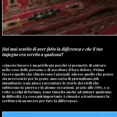
Hai mai sentito di aver fatto la differenza e che il tuo
impegno era servito a qualcosa?
«Questo lavoro è un privilegio perché ci permette di entrare
nelle case delle persone e di ascoltare il loro dolore. Prima
facevo quello che chiedevano i giornali, adesso quello che penso
sia necessario per la gente, una sorta di giornalismo più
umanitario: a me piace raccontare le storie dei civili che
subiscono la guerra e in alcune occasioni, grazie alle ONG, e a
volte a colpi di fortuna, sono riuscita anche ad aiutare qualcuno
in difficoltà. La cosa più importante è riuscire a trasformare la
scrittura in un mezzo per fare la differenza».