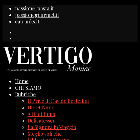
passione-pasta.it
passionegourmet.it
eatranks.it
Home
CHI SIAMO
Rubriche
Il Privé di Davide Bertellini
Hic et Nunc
A fil di fumo
Delicatessen
La Signora in Viaggio
Meglio soli che