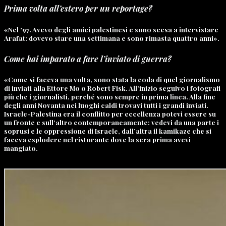
Prima volta all’estero per un reportage?
«Nel ’97. Avevo degli amici palestinesi e sono scesa a intervistare
Arafat: dovevo stare una settimana e sono rimasta quattro anni».
Come hai imparato a fare l’inviato di guerra?
«Come si faceva una volta, sono stata la coda di quel giornalismo
di inviati alla Ettore Mo o Robert Fisk. All’inizio seguivo i fotografi
più che i giornalisti, perché sono sempre in prima linea. Alla fine
degli anni Novanta nei luoghi caldi trovavi tutti i grandi inviati.
Israele-Palestina era il conflitto per eccellenza potevi essere su
un fronte e sull’altro contemporaneamente: vedevi da una parte i
soprusi e le oppressione di Israele, dall’altra il kamikaze che si
faceva esplodere nel ristorante dove la sera prima avevi
mangiato.