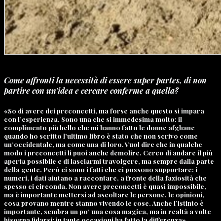
Come affronti la necessità di essere super partes, di non
partire con un’idea e cercare conferme a quella?
«So di avere dei preconcetti, ma forse anche questo si impara
con l’esperienza. Sono una che si immedesima molto: il
complimento più bello che mi hanno fatto le donne afghane
quando ho scritto l’ultimo libro è stato che non scrivo come
un’occidentale, ma come una di loro. Vuol dire che in qualche
modo i preconcetti li puoi anche demolire. Cerco di andare il più
aperta possibile e di lasciarmi travolgere, ma sempre dalla parte
della gente. Però ci sono i fatti che ci possono supportare: i
numeri, i dati aiutano a raccontare, a fronte della faziosità che
spesso ci circonda. Non avere preconcetti è quasi impossibile,
ma è importante mettersi ad ascoltare le persone, le opinioni,
cosa provano mentre stanno vivendo le cose. Anche l’istinto è
importante, sembra un po’ una cosa magica, ma in realtà a volte
bisogna fidarsi: in tante occasioni ha fatto la differenza».