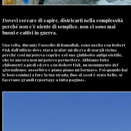
Dovevi cercare di capire, districarti nella complessità
perché non c’è niente di semplice, non ci sono mai
buoni e cattivi in guerra.
Una volta, durante l’assedio di Ramallah, sono uscita con Robert
Fisk dall’ufficio dove stava Arafat: mi diceva di stargli vicino
perché così mi poteva coprire col suo giubbotto antiproiettile,
che io ancora non mi potevo permettere. Abbiamo fatto
chilometri a piedi ed ero con Robert Fisk, un monumento del
giornalismo: assorbivo e piano piano mi formavo. Poi quando hai
le basi cominci a fare la tua strada: fino al 2008 è stato bello, si
facevano grandi reportage a tutta pagina».