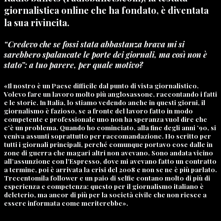
giornalistica online che ha fondato, è diventata
la sua rivincita.
“Credevo che se fossi stata abbastanza brava mi si
sarebbero spalancate le porte dei giornali, ma così non è
stato”: a tuo parere, per quale motivo?
«Il nostro è un Paese difficile dal punto di vista giornalistico.
Volevo fare un lavoro molto più anglosassone, raccontando i fatti
e le storie. In Italia, lo stiamo vedendo anche in questi giorni, il
giornalismo è fazioso, se a fronte del lavoro fatto in modo
competente e professionale uno non ha speranza vuol dire che
c’è un problema. Quando ho cominciato, alla fine degli anni ’90, si
veniva assunti soprattutto per raccomandazione. Ho scritto per
tutti i giornali principali, perché comunque portavo cose dalle in
zone di guerra che magari altri non avevano. Sono andata vicino
all’assunzione con l’Espresso, dove mi avevano fatto un contratto
a termine, poi è arrivata la crisi del 2008 e non se ne è più parlato.
Trecentomila follower e un paio di selfie contano molto di più di
esperienza e competenza: questo per il giornalismo italiano è
deleterio, ma ancor di più per la società civile che non riesce a
essere informata come meriterebbe».