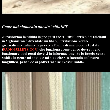
Come hai elaborato questo “rifiuto”?
«Trasformo la rabbia in progetti costruttivi: l’arrivo dei talebani
in Afghanistan è diventato un libro, l’irritazione verso il
giornalismo italiano ha preso la forma di una piccola testata
(
RADIOBULLETS.COM
) che funziona come penso dovrebbero
funzionare quei posti dove si fa informazione. Se lo faccio senza
soldi e la gente mi segue e mi dice che sto facendo un lavoro
magnifico, pensa cosa potrei fare se avessi i soldi».