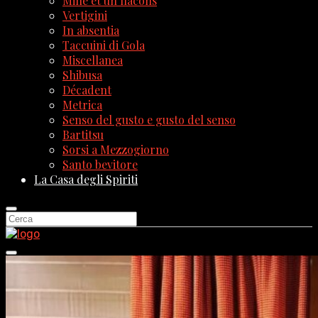
Mille et un flacons
Vertigini
In absentia
Taccuini di Gola
Miscellanea
Shibusa
Décadent
Metrica
Senso del gusto e gusto del senso
Bartitsu
Sorsi a Mezzogiorno
Santo bevitore
La Casa degli Spiriti