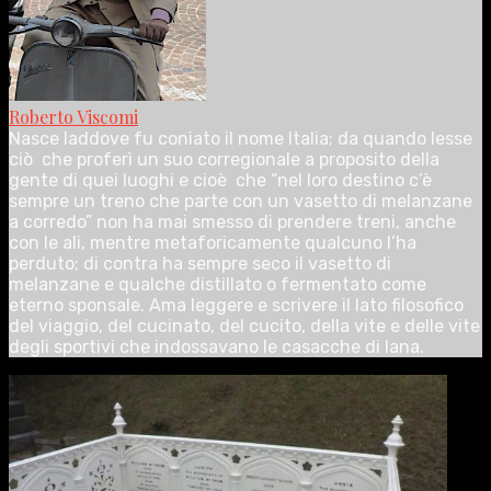
Roberto Viscomi
Nasce laddove fu coniato il nome Italia; da quando lesse
ciò che proferì un suo corregionale a proposito della
gente di quei luoghi e cioè che “nel loro destino c’è
sempre un treno che parte con un vasetto di melanzane
a corredo” non ha mai smesso di prendere treni, anche
con le ali, mentre metaforicamente qualcuno l’ha
perduto; di contra ha sempre seco il vasetto di
melanzane e qualche distillato o fermentato come
eterno sponsale. Ama leggere e scrivere il lato filosofico
del viaggio, del cucinato, del cucito, della vite e delle vite
degli sportivi che indossavano le casacche di lana.