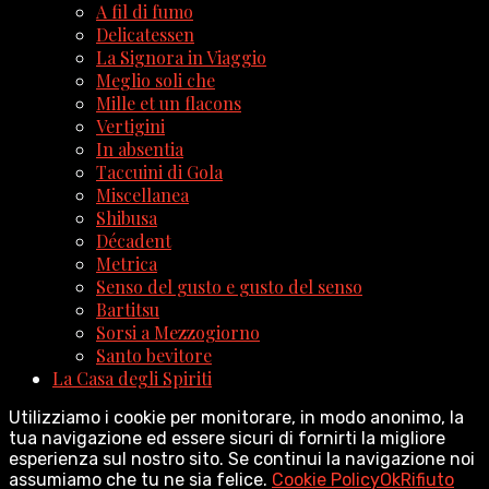
A fil di fumo
Delicatessen
La Signora in Viaggio
Meglio soli che
Mille et un flacons
Vertigini
In absentia
Taccuini di Gola
Miscellanea
Shibusa
Décadent
Metrica
Senso del gusto e gusto del senso
Bartitsu
Sorsi a Mezzogiorno
Santo bevitore
La Casa degli Spiriti
Utilizziamo i cookie per monitorare, in modo anonimo, la
tua navigazione ed essere sicuri di fornirti la migliore
esperienza sul nostro sito. Se continui la navigazione noi
assumiamo che tu ne sia felice.
Cookie Policy
Ok
Rifiuto