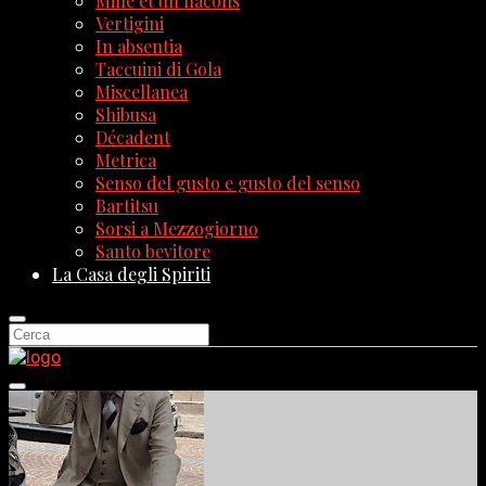
Mille et un flacons
Vertigini
In absentia
Taccuini di Gola
Miscellanea
Shibusa
Décadent
Metrica
Senso del gusto e gusto del senso
Bartitsu
Sorsi a Mezzogiorno
Santo bevitore
La Casa degli Spiriti