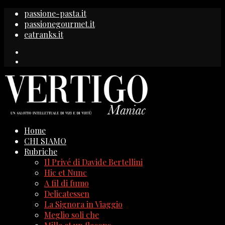
passione-pasta.it
passionegourmet.it
eatranks.it
Home
CHI SIAMO
Rubriche
Il Privé di Davide Bertellini
Hic et Nunc
A fil di fumo
Delicatessen
La Signora in Viaggio
Meglio soli che