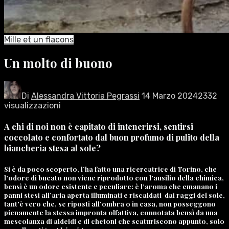
Mille et un flacons
Un molto di buono
Di
Alessandra Vittoria Pegrassi
14 Marzo 2024
2332
visualizzazioni
A chi di noi non è capitato di intenerirsi, sentirsi
coccolato e confortato dal buon profumo di pulito della
biancheria stesa al sole?
Si è da poco scoperto, l’ha fatto una ricercatrice di Torino, che
l’odore di bucato non viene riprodotto con l’ausilio della chimica,
bensì è un odore esistente e peculiare: è l’aroma che emanano i
panni stesi all’aria aperta illuminati e riscaldati
dai raggi del sole,
tant’è vero che, se riposti all’ombra o in casa, non posseggono
pienamente la stessa impronta olfattiva, connotata bensì da una
mescolanza di aldeidi e di chetoni che scaturiscono appunto, solo