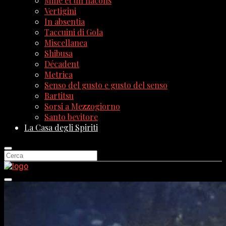
Mille et un flacons
Vertigini
In absentia
Taccuini di Gola
Miscellanea
Shibusa
Décadent
Metrica
Senso del gusto e gusto del senso
Bartitsu
Sorsi a Mezzogiorno
Santo bevitore
La Casa degli Spiriti