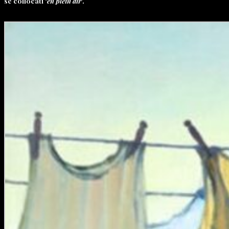
se collocati ‘
en plein air
’.