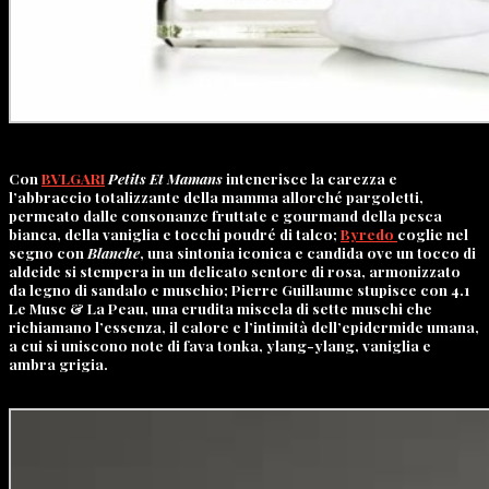
Con
BVLGARI
Petits Et Mamans
intenerisce la carezza e
l’abbraccio totalizzante della mamma allorché pargoletti,
permeato dalle consonanze fruttate e gourmand della pesca
bianca, della vaniglia e tocchi poudré di talco;
Byredo
coglie nel
segno con
Blanche
, una sintonia iconica e candida ove un tocco di
aldeide si stempera in un delicato sentore di rosa, armonizzato
da legno di sandalo e muschio; Pierre Guillaume stupisce con
4.1
Le Musc & La Peau
, una erudita miscela di sette muschi che
richiamano l’essenza, il calore e l’intimità dell’epidermide umana,
a cui si uniscono note di fava tonka, ylang-ylang, vaniglia e
ambra grigia.