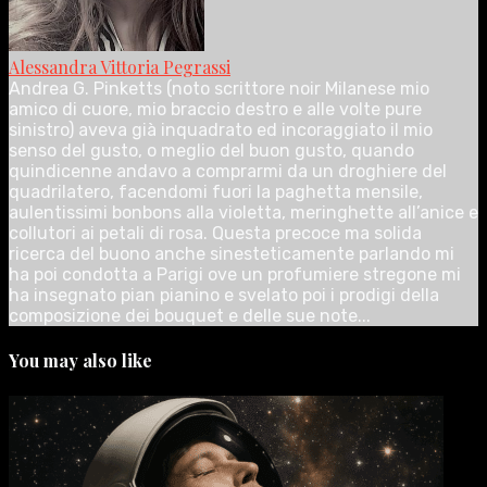
Alessandra Vittoria Pegrassi
Andrea G. Pinketts (noto scrittore noir Milanese mio
amico di cuore, mio braccio destro e alle volte pure
sinistro) aveva già inquadrato ed incoraggiato il mio
senso del gusto, o meglio del buon gusto, quando
quindicenne andavo a comprarmi da un droghiere del
quadrilatero, facendomi fuori la paghetta mensile,
aulentissimi bonbons alla violetta, meringhette all’anice e
collutori ai petali di rosa. Questa precoce ma solida
ricerca del buono anche sinesteticamente parlando mi
ha poi condotta a Parigi ove un profumiere stregone mi
ha insegnato pian pianino e svelato poi i prodigi della
composizione dei bouquet e delle sue note...
You may also like