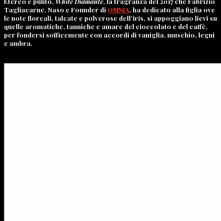
Etereo e pulito,
White Diamante
, la fragranza del 2017 che Fabrizio
Tagliacarne, Naso e Founder di
OMNIA
, ha dedicato alla figlia ove
le note floreali, talcate e polverose dell’iris, si appoggiano lievi su
quelle aromatiche, tanniche e amare del cioccolato e del caffè,
per fondersi sofficemente con accordi di vaniglia, muschio, legni
e ambra.