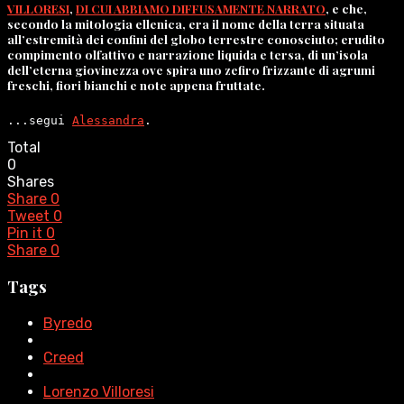
VILLORESI
,
DI CUI ABBIAMO DIFFUSAMENTE NARRATO
, e che,
secondo la mitologia ellenica, era il nome della terra situata
all’estremità dei confini del globo terrestre conosciuto; erudito
compimento olfattivo e narrazione liquida e tersa, di un’isola
dell’eterna giovinezza ove spira uno zefiro frizzante di agrumi
freschi, fiori bianchi e note appena fruttate.
...segui 
Alessandra
.
Total
0
Shares
Share
0
Tweet
0
Pin it
0
Share
0
Tags
Byredo
Creed
Lorenzo Villoresi