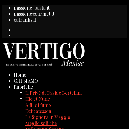
passione-pasta.it
passionegourmet.it
eatranks.it
Home
CHI SIAMO
Rubriche
Il Privé di Davide Bertellini
Hic et Nunc
A fil di fumo
Delicatessen
La Signora in Viaggio
Meglio soli che