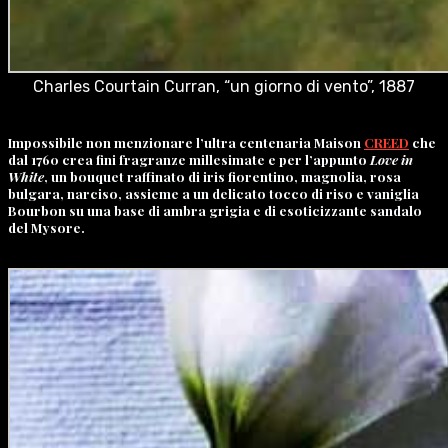
Charles Courtain Curran, “un giorno di vento”, 1887
Impossibile non menzionare l’ultra centenaria
Maison
CREED
che
dal 1760 crea fini fragranze millesimate e per l’appunto
Love in
White
, un bouquet raffinato di iris fiorentino, magnolia, rosa
bulgara, narciso, assieme a un delicato tocco di riso e vaniglia
Bourbon su una base di ambra grigia e di esoticizzante sandalo
del Mysore.