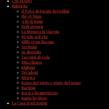
CHI SIAMO
Rubriche
Il Privé di Davide Bertellini
Hic et Nunc
A fil di fumo
Delicatessen
La Signora in Viaggio
Meglio soli che
Mille et un flacons
Vertigini
In absentia
Taccuini di Gola
Miscellanea
Shibusa
Décadent
Metrica
Senso del gusto e gusto del senso
Bartitsu
Sorsi a Mezzogiorno
Santo bevitore
La Casa degli Spiriti