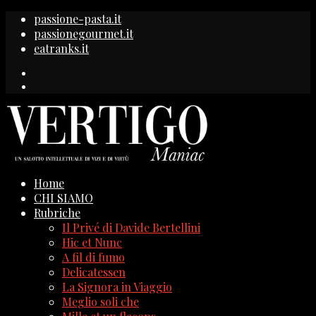
passione-pasta.it
passionegourmet.it
eatranks.it
Home
CHI SIAMO
Rubriche
Il Privé di Davide Bertellini
Hic et Nunc
A fil di fumo
Delicatessen
La Signora in Viaggio
Meglio soli che