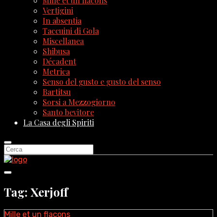
Mille et un flacons
Vertigini
In absentia
Taccuini di Gola
Miscellanea
Shibusa
Décadent
Metrica
Senso del gusto e gusto del senso
Bartitsu
Sorsi a Mezzogiorno
Santo bevitore
La Casa degli Spiriti
Tag: Xerjoff
Mille et un flacons