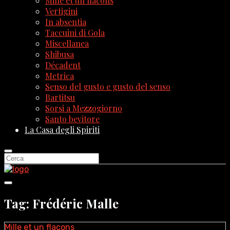
Mille et un flacons
Vertigini
In absentia
Taccuini di Gola
Miscellanea
Shibusa
Décadent
Metrica
Senso del gusto e gusto del senso
Bartitsu
Sorsi a Mezzogiorno
Santo bevitore
La Casa degli Spiriti
Tag: Frédéric Malle
Mille et un flacons