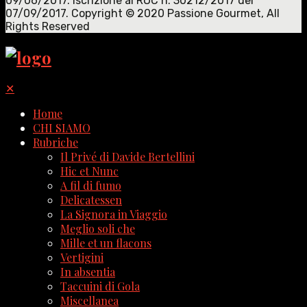
09/06/2017. Iscrizione al ROC n. 30212/2017 del
07/09/2017. Copyright © 2020 Passione Gourmet, All
Rights Reserved
✕
Home
CHI SIAMO
Rubriche
Il Privé di Davide Bertellini
Hic et Nunc
A fil di fumo
Delicatessen
La Signora in Viaggio
Meglio soli che
Mille et un flacons
Vertigini
In absentia
Taccuini di Gola
Miscellanea