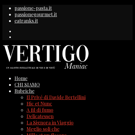
passione-pasta.it
passionegourmet.it
eatranks.it
Home
CHI SIAMO
Rubriche
Il Privé di Davide Bertellini
Hic et Nunc
A fil di fumo
Delicatessen
La Signora in Viaggio
Meglio soli che