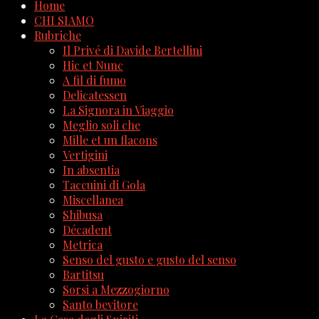
Home
CHI SIAMO
Rubriche
Il Privé di Davide Bertellini
Hic et Nunc
A fil di fumo
Delicatessen
La Signora in Viaggio
Meglio soli che
Mille et un flacons
Vertigini
In absentia
Taccuini di Gola
Miscellanea
Shibusa
Décadent
Metrica
Senso del gusto e gusto del senso
Bartitsu
Sorsi a Mezzogiorno
Santo bevitore