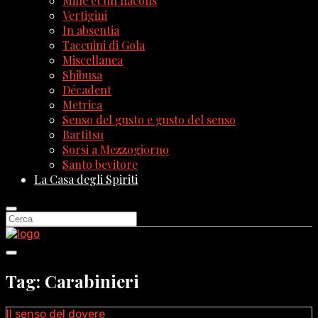
Mille et un flacons
Vertigini
In absentia
Taccuini di Gola
Miscellanea
Shibusa
Décadent
Metrica
Senso del gusto e gusto del senso
Bartitsu
Sorsi a Mezzogiorno
Santo bevitore
La Casa degli Spiriti
Tag: Carabinieri
Il senso del dovere