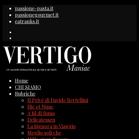
passione-pasta.it
passionegourmet.it
eatranks.it
Home
CHI SIAMO
Rubriche
Il Privé di Davide Bertellini
Hic et Nunc
A fil di fumo
Delicatessen
La Signora in Viaggio
Meglio soli che