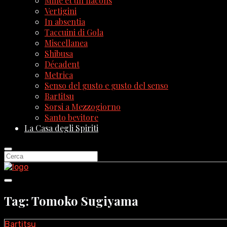
Mille et un flacons
Vertigini
In absentia
Taccuini di Gola
Miscellanea
Shibusa
Décadent
Metrica
Senso del gusto e gusto del senso
Bartitsu
Sorsi a Mezzogiorno
Santo bevitore
La Casa degli Spiriti
Tag: Tomoko Sugiyama
Bartitsu