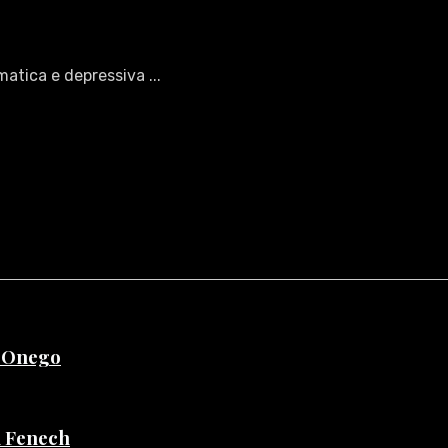
atica e depressiva ...
e Onego
di Fenech