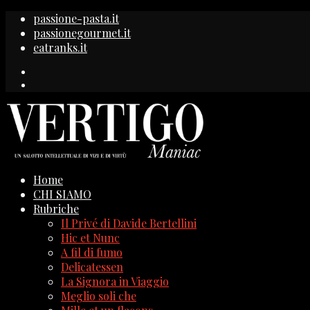
passione-pasta.it
passionegourmet.it
eatranks.it
Home
CHI SIAMO
Rubriche
Il Privé di Davide Bertellini
Hic et Nunc
A fil di fumo
Delicatessen
La Signora in Viaggio
Meglio soli che