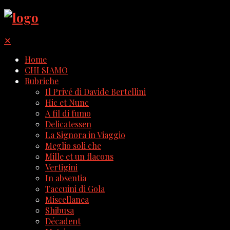
✕
Home
CHI SIAMO
Rubriche
Il Privé di Davide Bertellini
Hic et Nunc
A fil di fumo
Delicatessen
La Signora in Viaggio
Meglio soli che
Mille et un flacons
Vertigini
In absentia
Taccuini di Gola
Miscellanea
Shibusa
Décadent