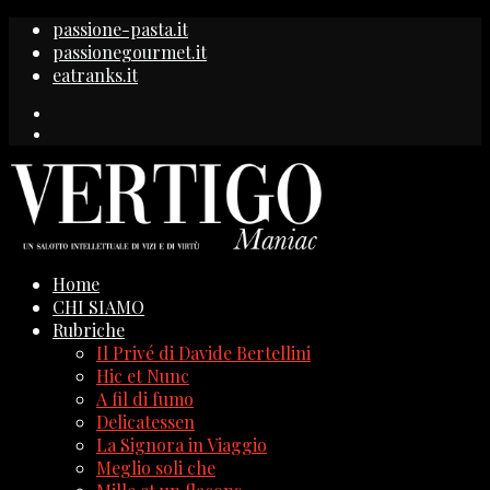
passione-pasta.it
passionegourmet.it
eatranks.it
Home
CHI SIAMO
Rubriche
Il Privé di Davide Bertellini
Hic et Nunc
A fil di fumo
Delicatessen
La Signora in Viaggio
Meglio soli che