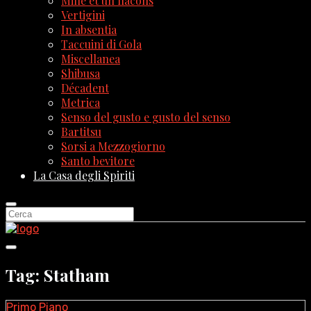
Mille et un flacons
Vertigini
In absentia
Taccuini di Gola
Miscellanea
Shibusa
Décadent
Metrica
Senso del gusto e gusto del senso
Bartitsu
Sorsi a Mezzogiorno
Santo bevitore
La Casa degli Spiriti
Tag: Statham
Primo Piano