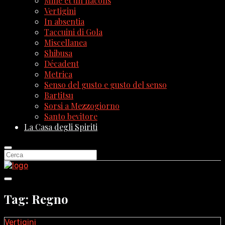
Mille et un flacons
Vertigini
In absentia
Taccuini di Gola
Miscellanea
Shibusa
Décadent
Metrica
Senso del gusto e gusto del senso
Bartitsu
Sorsi a Mezzogiorno
Santo bevitore
La Casa degli Spiriti
Tag: Regno
Vertigini