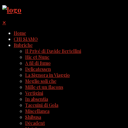
✕
Home
CHI SIAMO
Rubriche
Il Privé di Davide Bertellini
Hic et Nunc
A fil di fumo
Delicatessen
La Signora in Viaggio
Meglio soli che
Mille et un flacons
Vertigini
In absentia
Taccuini di Gola
Miscellanea
Shibusa
Décadent