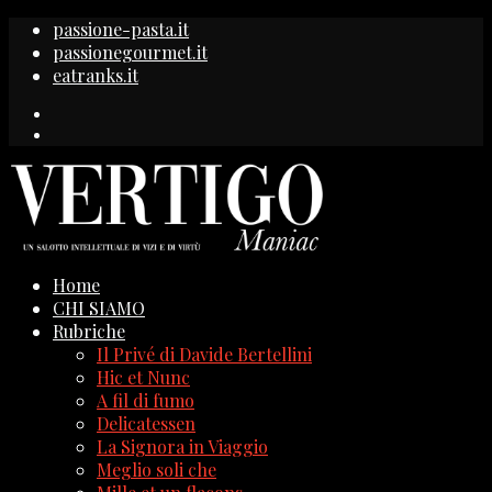
passione-pasta.it
passionegourmet.it
eatranks.it
Home
CHI SIAMO
Rubriche
Il Privé di Davide Bertellini
Hic et Nunc
A fil di fumo
Delicatessen
La Signora in Viaggio
Meglio soli che