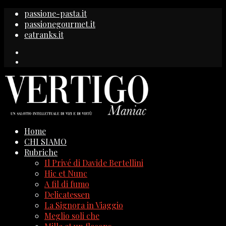
passione-pasta.it
passionegourmet.it
eatranks.it
Home
CHI SIAMO
Rubriche
Il Privé di Davide Bertellini
Hic et Nunc
A fil di fumo
Delicatessen
La Signora in Viaggio
Meglio soli che