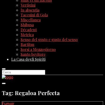
Mille et un flacons
Vertigini
In absentia
Taccuini di Gola
Miscellanea
Shibusa
Décadent
Metrica
Senso del gusto e gusto del senso
Bartitsu
Sorsi a Mezzogiorno
Santo bevitore
La Casa degli Spiriti
Tag: Regaloa Perfecta
Fumoir