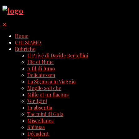
✕
Home
CHI SIAMO
Rubriche
Il Privé di Davide Bertellini
Hic et Nunc
A fil di fumo
Delicatessen
La Signora in Viaggio
Meglio soli che
Mille et un flacons
Vertigini
In absentia
Taccuini di Gola
Miscellanea
Shibusa
Décadent